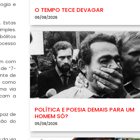
logia e
O TEMPO TECE DEVAGAR
06/08/2026
. Estas
imples.
ólitos
rocesso
mum com
 de “7-
onte de
s, como
ma via
ficam a
POLÍTICA E POESIA DEMAIS PARA UM
apaz de
HOMEM SÓ?
ição do
05/08/2026
 da via