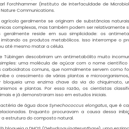
arl Forchhammer (Instituto de Interfaculdade de Microbio
ta Nature Communications.
 agrícola geralmente se originam de substâncias naturais
ímicas complexas, mas também podem ser relativamente s
s geralmente reside em sua simplicidade: os antimetab
 imitando os produtos metabólicos. Isso interrompe o p
r ou até mesmo matar a célula.
 de Tübingen descobriram um antimetabólito muito inco
simples: uma molécula de açúcar com o nome científico
os carboidratos comuns, que normalmente servem como f
inibe o crescimento de várias plantas e microorganismo
ar bloqueia uma enzima chave da via do chiquimato, u
ismos e plantas. Por essa razão, os cientistas classi
mais e já demonstraram isso em estudos iniciais.
obactéria de água doce
Synechococcus elongatus
, que é c
relacionadas. Enquanto procuravam a causa dessa inib
r a estrutura do composto natural.
Sh bloqueia a DHQS (
Dehydroquinatesynthase
), uma enzima