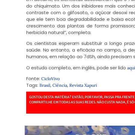
do chiquimato. Um dos inibidores mais conheci
contraste com o glifosato, o açúcar desoxi 
que ele tem boa degradabilidade e baixa ecotoxi
crescimento das plantas de forma promissor
herbicida natural”, completa.
Os cientistas esperam substituir a longo pra
saúde. No entanto, a eficácia no campo, a de
humanos, em relação ao 7dSh, ainda precisam s
O estudo completo, em inglês, pode ser lido
aqu
Fonte:
CicloVivo
Tags:
,
,
Brasil
Ciência
Revista Xapuri
GOSTOU DESTA MATÉRIA? ENTÃO, POR FAVOR, PASSA PRA FRENTE
COMPARTILHE EM TODAS AS SUAS REDES. NÃO CUSTA NADA, É SÓ 