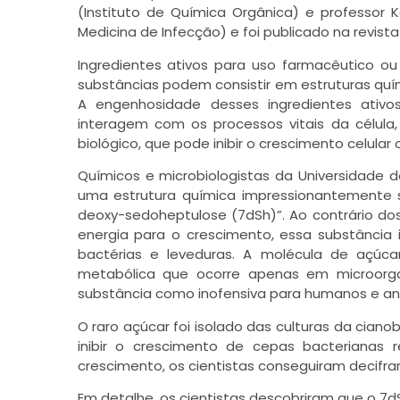
(Instituto de Química Orgânica) e professor K
Medicina de Infecção) e foi publicado na revis
Ingredientes ativos para uso farmacêutico ou
substâncias podem consistir em estruturas qu
A engenhosidade desses ingredientes ativo
interagem com os processos vitais da célula,
biológico, que pode inibir o crescimento celula
Químicos e microbiologistas da Universidade
uma estrutura química impressionantemente 
deoxy-sedoheptulose (7dSh)”. Ao contrário d
energia para o crescimento, essa substância 
bactérias e leveduras. A molécula de açúc
metabólica que ocorre apenas em microorgan
substância como inofensiva para humanos e ani
O raro açúcar foi isolado das culturas da cian
inibir o crescimento de cepas bacterianas 
crescimento, os cientistas conseguiram decifra
Em detalhe, os cientistas descobriram que o 7d