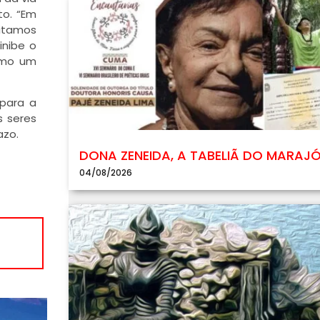
to. “Em
ditamos
inibe o
como um
 para a
s seres
azo.
DONA ZENEIDA, A TABELIÃ DO MARAJ
04/08/2026