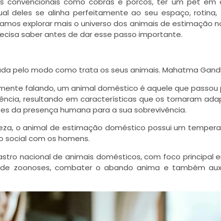
s convencionais como cobras e porcos, ter um pet em 
qual deles se alinha perfeitamente ao seu espaço, rotina
amos explorar mais o universo dos animais de estimação no 
ecisa saber antes de dar esse passo importante.
lgada pelo modo como trata os seus animais. Mahatma Gand
camente falando, um animal doméstico é aquele que passou
vência, resultando em características que os tornaram ad
s da presença humana para a sua sobrevivência.
ureza, o animal de estimação doméstico possui um tempe
ão social com os homens.
stro nacional de animais domésticos, com foco principal e
e de zoonoses, combater o abando anima e também auxi