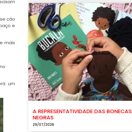
recisam
sse cão
spaço e
de mais
 no
erá um
A REPRESENTATIVIDADE DAS BONECAS
NEGRAS
29/07/2026