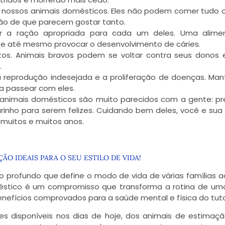
nossos animais domésticos. Eles não podem comer tudo 
ão de que parecem gostar tanto.
r a ração apropriada para cada um deles. Uma alime
e até mesmo provocar o desenvolvimento de cáries.
tos. Animais bravos podem se voltar contra seus donos 
.
 a reprodução indesejada e a proliferação de doenças. Ma
a passear com eles.
s animais domésticos são muito parecidos com a gente: p
arinho para serem felizes. Cuidando bem deles, você e sua 
muitos e muitos anos.
ÃO IDEAIS PARA O SEU ESTILO DE VIDA!
 profundo que define o modo de vida de várias famílias a
éstico é um compromisso que transforma a rotina de um
fícios comprovados para a saúde mental e física do tuto
s disponíveis nos dias de hoje, dos animais de estimaç