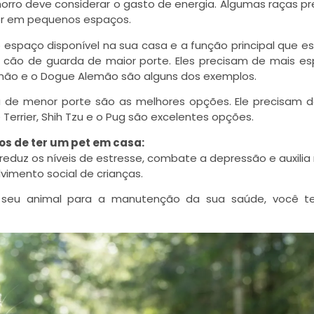
chorro deve considerar o gasto de energia. Algumas raças p
or em pequenos espaços.
o espaço disponível na sua casa e a função principal que e
um cão de guarda de maior porte. Eles precisam de mais e
lemão e o Dogue Alemão são alguns dos exemplos.
 de menor porte são as melhores opções. Ele precisam 
 Terrier, Shih Tzu e o Pug são excelentes opções.
os de ter um pet em casa:
eduz os níveis de estresse, combate a depressão e auxilia
vimento social de crianças.
 seu animal para a manutenção da sua saúde, você t