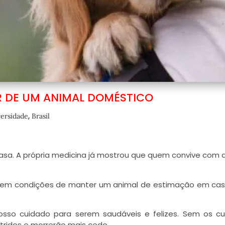
 DE UM ANIMAL DOMÉSTICO
,
versidade
Brasil
casa. A própria medicina já mostrou que quem convive com 
 tem condições de manter um animal de estimação em cas
so cuidado para serem saudáveis e felizes. Sem os cu
utridos e morrerão mais cedo.