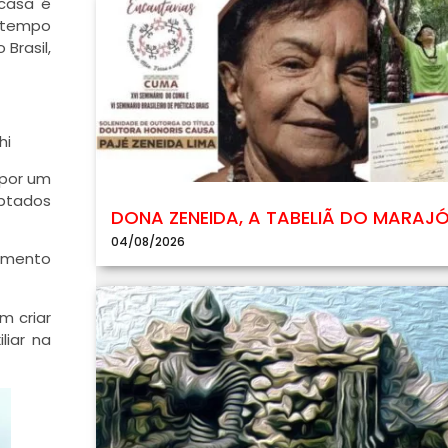
casa é
, tempo
Brasil,
hi
 por um
aptados
DONA ZENEIDA, A TABELIÃ DO MARAJ
04/08/2026
ramento
m criar
liar na