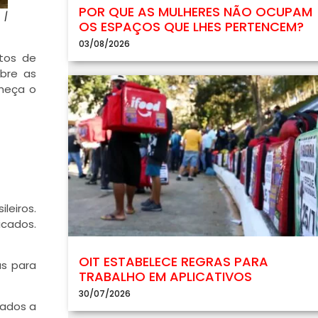
POR QUE AS MULHERES NÃO OCUPAM
 |
OS ESPAÇOS QUE LHES PERTENCEM?
03/08/2026
tos de
bre as
heça o
leiros.
icados.
OIT ESTABELECE REGRAS PARA
as para
TRABALHO EM APLICATIVOS
30/07/2026
nados a