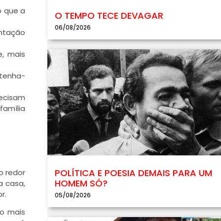
o que a
O TEMPO TECE DEVAGAR
06/08/2026
ntação
e, mais
ntenha-
recisam
família
POLÍTICA E POESIA DEMAIS PARA UM
o redor
HOMEM SÓ?
a casa,
r.
05/08/2026
ão mais