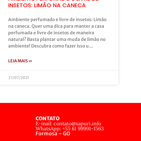
INSETOS: LIMÃO NA CANECA
Ambiente perfumado e livre de insetos: Limão
na caneca. Quer uma dica para manter a casa
perfumada e livre de insetos de maneira
natural? Basta plantar uma muda de limão no
ambiente! Descubra como fazer isso u…
LEIA MAIS »
27/07/2021
CONTATO
E-mail: contato@xapuri.info
WhatsApp: +55 61 99991-1563
Formosa – GO