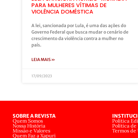
PARA MULHERES VÍTIMAS DE
VIOLÊNCIA DOMÉSTICA
A lei, sancionada por Lula, é uma das ações do
Governo Federal que busca mudar o cenário de
crescimento da violência contra a mulher no
país.
LEIA MAIS »
17/09/2023
SOBRE A REVISTA
INSTITUC
Quem Somos
Política Edi
Nossa História
Política de
Missão e Valores
Termos de
Quem Faz a Xapuri