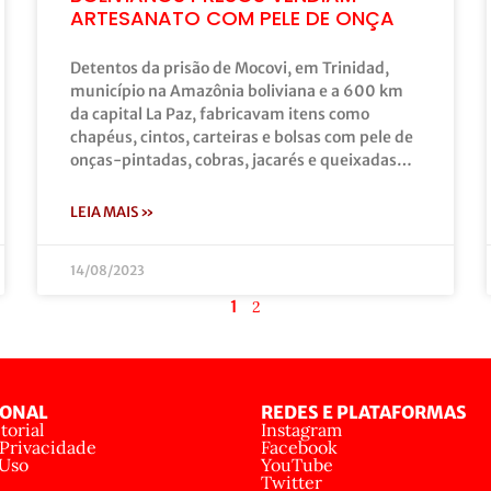
ARTESANATO COM PELE DE ONÇA
Detentos da prisão de Mocovi, em Trinidad,
município na Amazônia boliviana e a 600 km
da capital La Paz, fabricavam itens como
chapéus, cintos, carteiras e bolsas com pele de
onças-pintadas, cobras, jacarés e queixadas…
LEIA MAIS »
14/08/2023
1
2
IONAL
REDES E PLATAFORMAS
torial
Instagram
 Privacidade
Facebook
 Uso
YouTube
Twitter