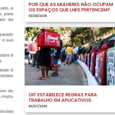
POR QUE AS MULHERES NÃO OCUPAM
tado, a
OS ESPAÇOS QUE LHES PERTENCEM?
o, para
03/08/2026
ário da
oqueado
a a sua
zados à
s.
idade à
grandes
eios de
OIT ESTABELECE REGRAS PARA
m muito
TRABALHO EM APLICATIVOS
30/07/2026
struída