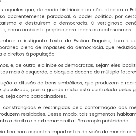
s aqueles que, de modo histriônico ou não, atacam o Es
so aparentemente paradoxal, o poder político, por cert
tarismo e destruírem a democracia. O vertiginoso cen
nte, como ambiente propício para todos os neofascismos.
embrar o instigante texto de Evelina Dagnino, tem bl
mporânea plena de impasses da democracia, que reduzid
 e direitos à população.
s, e, de outro, ela inibe os democratas, sejam eles locali
tos mais à esquerda, o bloqueio decorre de múltiplo fatore
dução e difusão de bens simbólicos, que produzem a real
glocalizada, pois a grande mídia está controlada pelas 
s, seja como patrocinadores.
o constrangidas e restringidas pela conformação dos m
produzem realidades. Desse modo, tais segmentos habita
nto a direita e a extrema-direita têm ampla publicidade.
nia fina com aspectos importantes da visão de mundo con