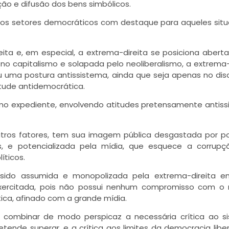
o e difusão dos bens simbólicos.
 os setores democráticos com destaque para aqueles sit
ta e, em especial, a extrema-direita se posiciona aber
 no capitalismo e solapada pelo neoliberalismo, a extrema-
ma postura antissistema, ainda que seja apenas no dis
tude antidemocrática.
esmo expediente, envolvendo atitudes pretensamente antis
utros fatores, tem sua imagem pública desgastada por pol
 e potencializada pela mídia, que esquece a corrupç
íticos.
 sido assumida e monopolizada pela extrema-direita 
 exercitada, pois não possui nenhum compromisso com o
ica, afinado com a grande mídia.
 combinar de modo perspicaz a necessária crítica ao s
tende superar, e a crítica aos limites da democracia liber