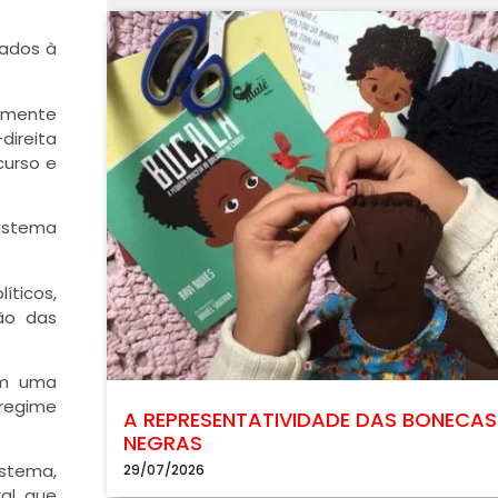
uados à
tamente
direita
curso e
sistema
íticos,
ão das
em uma
 regime
A REPRESENTATIVIDADE DAS BONECAS
NEGRAS
istema,
29/07/2026
al, que