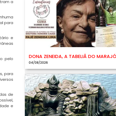
stram a
nenhuma
al para
tário e
orâneas
DONA ZENEIDA, A TABELIÃ DO MARAJ
do pelo
04/08/2026
s, para
iversos
ídas de
ssível,
idade e