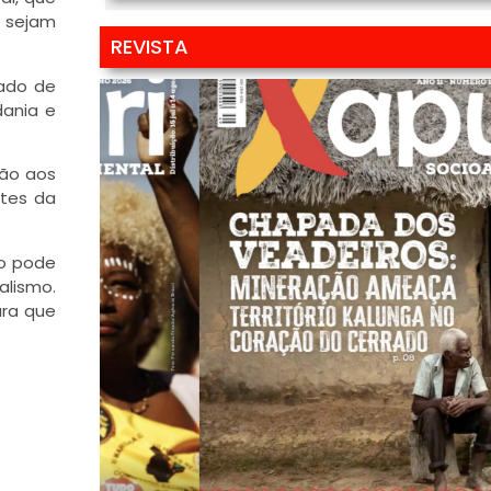
e sejam
REVISTA
tado de
dania e
ção aos
ntes da
ão pode
alismo.
ara que