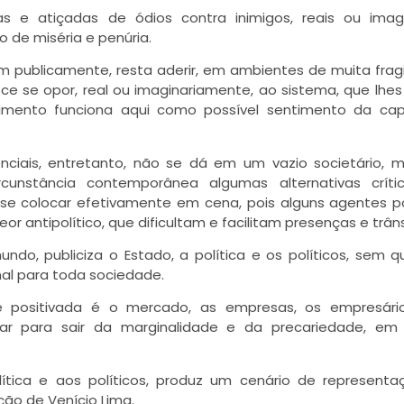
s e atiçadas de ódios contra inimigos, reais ou imagi
 de miséria e penúria.
 publicamente, resta aderir, em ambientes de muita fragi
ce se opor, real ou imaginariamente, ao sistema, que lhe
timento funciona aqui como possível sentimento da ca
enciais, entretanto, não se dá em um vazio societário,
rcunstância contemporânea algumas alternativas críti
e se colocar efetivamente em cena, pois alguns agentes po
r antipolítico, que dificultam e facilitam presenças e trâns
do, publiciza o Estado, a política e os políticos, sem q
al para toda sociedade.
e positivada é o mercado, as empresas, os empresári
r para sair da marginalidade e da precariedade, em
lítica e aos políticos, produz um cenário de represent
ção de Venício Lima.