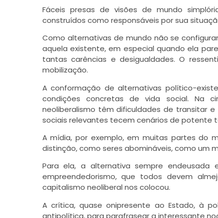
Fáceis presas de visões de mundo simplória
construídos como responsáveis por sua situação
Como alternativas de mundo não se configuram
aquela existente, em especial quando ela pare
tantas carências e desigualdades. O ressen
mobilização.
A conformação de alternativas político-exist
condições concretas de vida social. Na ci
neoliberalismo têm dificuldades de transitar 
sociais relevantes tecem cenários de potente teo
A mídia, por exemplo, em muitas partes do mun
distinção, como seres abomináveis, como um m
Para ela, a alternativa sempre endeusada 
empreendedorismo, que todos devem almeja
capitalismo neoliberal nos colocou.
A crítica, quase onipresente ao Estado, à po
antipolítica, para parafrasear a interessante no