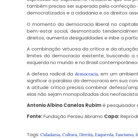
também precisa ser superada pela confecção 
democratizados e a cidadania e os direitos as
O momento da democracia liberal no capitali
bem-estar social, desmontado tendencialmente
direitos, aumenta desigualdades e inibe a partic
A combinação virtuosa da crítica e da atuação 
limites da democracia existente, buscando 
esquerda no mundo e no Brasil contemporâneo
A defesa radical da
, em um ambiente
democracia
significar a paralisia da democracia em sua con
A atitude crítica precisa combinar defesa/amp
elas não sejam monopolizadas dos neofascistas
Antonio Albino Canelas Rubim
é pesquisador e
Fonte:
Fundação Perseu Abramo
Capa:
Reprod
Tags:
,
,
,
,
,
Cidadania
Cultura
Direita
Esquerda
Fascismo
I