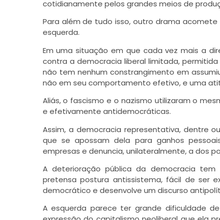
cotidianamente pelos grandes meios de produçã
Para além de tudo isso, outro drama acomete
esquerda.
Em uma situação em que cada vez mais a direi
contra a democracia liberal limitada, permitida
não tem nenhum constrangimento em assumiu u
não em seu comportamento efetivo, e uma ati
Aliás, o fascismo e o nazismo utilizaram o m
e efetivamente antidemocráticas.
Assim, a democracia representativa, dentre o
que se apossam dela para ganhos pessoais,
empresas e denuncia, unilateralmente, a dos pol
A deterioração pública da democracia tem
pretensa postura antissistema, fácil de ser
democrático e desenvolve um discurso antipolít
A esquerda parece ter grande dificuldade de
expressão do capitalismo neoliberal que ela pre