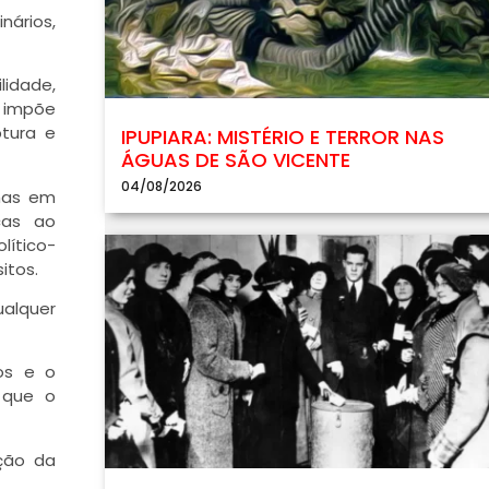
nários,
lidade,
s impõe
ptura e
IPUPIARA: MISTÉRIO E TERROR NAS
ÁGUAS DE SÃO VICENTE
04/08/2026
 mas em
cas ao
lítico-
itos.
ualquer
os e o
 que o
ação da