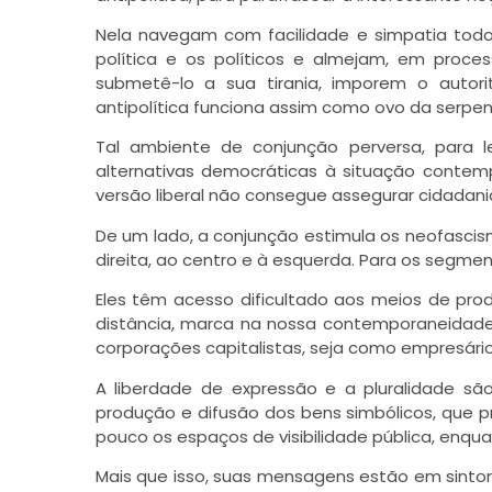
Nela navegam com facilidade e simpatia todo
política e os políticos e almejam, em proces
submetê-lo a sua tirania, imporem o autori
antipolítica funciona assim como ovo da serpe
Tal ambiente de conjunção perversa, para l
alternativas democráticas à situação conte
versão liberal não consegue assegurar cidadania
De um lado, a conjunção estimula os neofascismo
direita, ao centro e à esquerda. Para os segmen
Eles têm acesso dificultado aos meios de pro
distância, marca na nossa contemporaneidade 
corporações capitalistas, seja como empresário
A liberdade de expressão e a pluralidade sã
produção e difusão dos bens simbólicos, que 
pouco os espaços de visibilidade pública, enqua
Mais que isso, suas mensagens estão em sinto