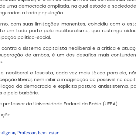
de uma democracia ampliada, na qual estado e sociedad
segurados a toda população.
smo, com suas limitações imanentes, coincidiu com o es
 em toda parte pelo neoliberalismo, que restringe cida
ipação político-social.
contra o sistema capitalista neoliberal e a crítica e atua
a superação de ambos, é um dos desafios mais contunde
s.
, neoliberal e fascista, cada vez mais tóxico para ela, n
cepção liberal, nem inibir a imaginação ao possível no capit
liação da democracia e explicita postura antissistema, p
 e pela barbárie.
 professor da Universidade Federal da Bahia (UFBA)
ução
,
,
ndígena
Professor
bem-estar