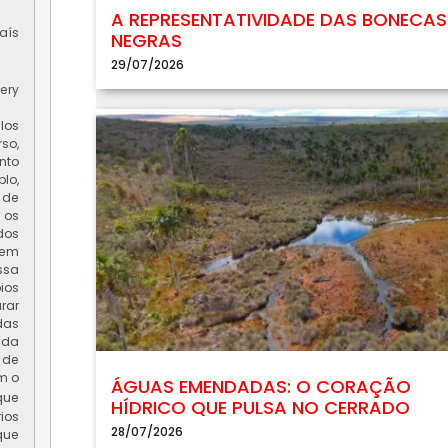
A REPRESENTATIVIDADE DAS BONECAS
aís
NEGRAS
29/07/2026
ery
los
so,
nto
lo,
 de
 os
dos
tem
ssa
ios
rar
das
 da
 de
m o
ÁGUAS EMENDADAS: O CORAÇÃO
que
HÍDRICO QUE PULSA NO CERRADO
ios
28/07/2026
que