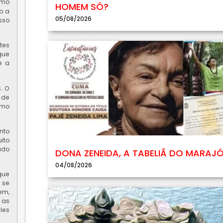
omo
HOMEM SÓ?
o a
05/08/2026
sso
tes
que
e a
. O
 de
omo
nto
ito
ado
DONA ZENEIDA, A TABELIÃ DO MARAJ
04/08/2026
que
 se
em,
 as
les