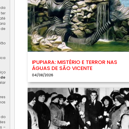
 da
ter
até
ara
 de
dão
ica
IPUPIARA: MISTÉRIO E TERROR NAS
ÁGUAS DE SÃO VICENTE
iço
04/08/2026
 de
lar
res
mos
 do
des
s –