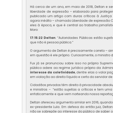
Há cerca de um ano, em maio de 2018, Deltan e s
liberdade de expressão – elaborado para protege
publicado um artigo com duras críticas à Justiça
agora inédito – chamado Liberdade de expressão CF.
eles à época, e que é central ao trabalho jornalí
Moro:
17:15:22 Deltan
: “Autoridades Públicas estão suje
que não é pessoa pública.”
O argumento de Deltan é precisamente correto – ain
em questão é ele próprio. Curiosamente, o ministro d
Fux já se pronunciou sobre isso no próprio Supre
público adere ao regime jurídico próprio da Admin
interesse da coletividade
, dentre elas o valor p
em violação ao direito líquido e certo do servidor 
Cidadãos privados têm direito à privacidade absol
e ministros – “estão sujeitas a críticas e tem um
enfaticamente e que vem norteando nossa reporta
Deltan ofereceu argumento similar em 2016, quando
ex-presidente Lula. Em defesa do então juiz, Delt
não se sobrepõe ao interesse do público de saber