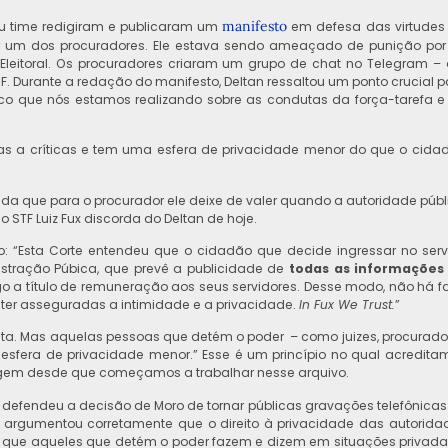
manifesto
eu time redigiram e publicaram um
em defesa das virtudes
r um dos procuradores. Ele estava sendo ameaçado de punição por 
 Eleitoral. Os procuradores criaram um grupo de chat no Telegram – 
 Durante a redação do manifesto, Deltan ressaltou um ponto crucial p
stico que nós estamos realizando sobre as condutas da força-tarefa e
itas a críticas e tem uma esfera de privacidade menor do que o cida
da que para o procurador ele deixe de valer quando a autoridade públ
o STF Luiz Fux discorda do Deltan de hoje.
mo: “Esta Corte entendeu que o cidadão que decide ingressar no serv
istração Púbica, que prevê a publicidade de
todas as informações
ago a título de remuneração aos seus servidores. Desse modo, não há fa
de ter asseguradas a intimidade e a privacidade.
In Fux We Trust.
”
uta. Mas aquelas pessoas que detém o poder – como juizes, procurado
a esfera de privacidade menor.” Esse é um princípio no qual acredita
gem desde que começamos a trabalhar nesse arquivo.
 defendeu a decisão de Moro de tornar públicas gravações telefônicas
an argumentou corretamente que o direito à privacidade das autorida
 o que aqueles que detém o poder fazem e dizem em situações privada