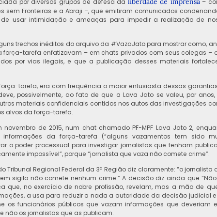
liberdade de imprensa
unciada por diversos grupos de defesa da
– c
res sem Fronteiras e a Abraji –, que emitiram comunicados condenand
as de usar intimidação e ameaças para impedir a realização de no
lguns trechos inéditos do arquivo da #VazaJato para mostrar como, an
a força-tarefa enfatizavam – em chats privados com seus colegas – 
tidos por vias ilegais, e que a publicação desses materiais fortalec
orça-tarefa, era com frequência o maior entusiasta dessas garantias
eve, possivelmente, ao fato de que a Lava Jato se valeu, por anos,
tros materiais confidenciais contidos nos autos das investigações c
s alvos da força-tarefa.
em novembro de 2015, num chat chamado PF-MPF Lava Jato 2, enqua
 informações da força-tarefa (“alguns vazamentos tem sido mu
lizar o poder processual para investigar jornalistas que tenham public
icamente impossível”, porque “jornalista que vaza não comete crime”.
do Tribunal Regional Federal da 3ª Região diz claramente: “o jornalista 
re em sigilo não comete nenhum crime.” A decisão diz ainda que “Não
boca que, no exercício de nobre profissão, revelam, mas a mão de qu
rmações, a usa para reduzir a nada a autoridade da decisão judicial e
ime os funcionários públicos que vazam informações que deveriam e
 e não os jornalistas que as publicam.