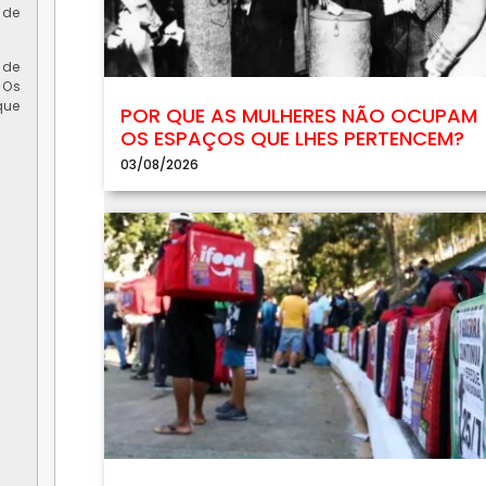
 de
 de
 Os
que
POR QUE AS MULHERES NÃO OCUPAM
OS ESPAÇOS QUE LHES PERTENCEM?
03/08/2026