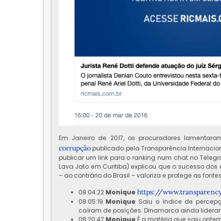
Em Janeiro de 2017, os procuradores lamentaram
corrupção
publicado pela Transparência Internacio
publicar um link para o ranking num chat no Tel
Lava Jato em Curitiba) explicou que o sucesso do
– ao contrário do Brasil – valoriza e protege as font
https://www.
transparenc
08:04:22
Monique
08:05:19
Monique
Saiu o índice de percepçã
caíram de posições. Dinamarca ainda lidera
08:20:47
Monique
É a matéria que saiu ontem