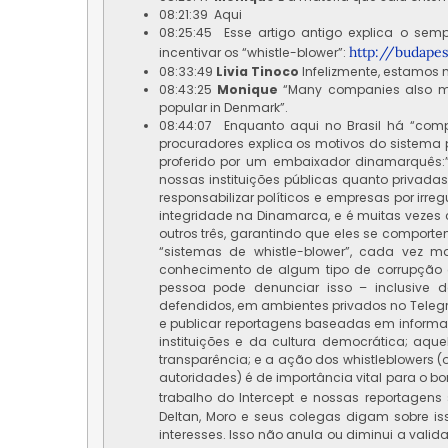
08:21:39 Aqui
08:25:45 Esse artigo antigo explica o se
http://budape
incentivar os “whistle-blower”:
08:33:49
Livia Tinoco
Infelizmente, estamos 
08:43:25
Monique
“Many companies also mak
popular in Denmark”.
08:44:07 Enquanto aqui no Brasil há “comp
procuradores explica os motivos do sistema p
proferido por um embaixador dinamarquês:”
nossas instituições públicas quanto privadas
responsabilizar políticos e empresas por ir
integridade na Dinamarca, e é muitas vezes 
outros três, garantindo que eles se comp
“sistemas de whistle-blower”, cada vez m
conhecimento de algum tipo de corrupção o
pessoa pode denunciar isso – inclusive 
defendidos, em ambientes privados no Telegr
e publicar reportagens baseadas em informa
instituições e da cultura democrática; aq
transparência; e a ação dos whistleblowers 
autoridades) é de importância vital para o b
trabalho do Intercept e nossas reportagens 
Deltan, Moro e seus colegas digam sobre is
interesses. Isso não anula ou diminui a val