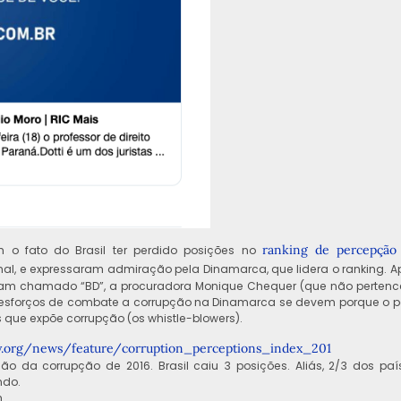
ranking de percepção
 o fato do Brasil ter perdido posições no
nal, e expressaram admiração pela Dinamarca, que lidera o ranking. A
egram chamado “BD”, a procuradora Monique Chequer (que não pertenc
s esforços de combate a corrupção na Dinamarca se devem porque o p
es que expõe corrupção (os whistle-blowers).
y.org/news/feature/
corruption_perceptions_index_
201
o da corrupção de 2016. Brasil caiu 3 posições. Aliás, 2/3 dos paí
ndo.
.