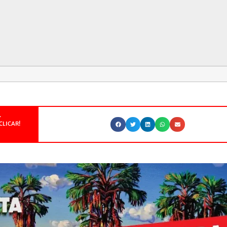
.
CLICAR!