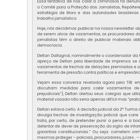
Essa tentativa de nos colar a criminosos foi den
o Comitê para a Proteção dos Jornalistas, Repórte
estratégia de Moro e das autoridades brasileir
trabalho jornalístico.
Hoje, nós decidimos publicar na nossa newsletter a
de serem alvos de vazamentos, os procuradores d
jornalistas têm o direito de publicar materiais ob
democracia.
Deltan Dallagnol, nominalmente o coordenador da f
apreço de Deltan pela liberdade de imprensa se d
vazamentos de trechos de delações premiadas e ou
ferramenta de pressão contra políticos e empresário
Vejam essa conversa revelada agora pelo TIB: 
discutiam medidas para coibir vazamentos de
prejudiciais”), Deltan alertou seus colegas que uti
material vazado não seria apenas difícil mas “prat
Deltan estava certo. A decisão judicial da 2ª Turma 
divulga trechos de investigação policial que cor
trata, por certo, de pretender punir a pena e a 
detentor de dever de preservação do sigilo de info
garantias constitucionais.” Ou seja: cometem cr
mesmos proteger – policiais, procuradores, juízes… –