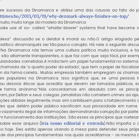
mpre sucesso da Dinamarca e atribui uma das causas ao fato do p
sttimes.hu/2013/
03/19/why-denmark-always-
finishes-on-top/
muito, muito longe do modelo da Dinamarca
e use of so- called “whistle-blower” systems that have become v
lexa” discussão se o delator é imoral ou não.O artigo elogiado pe
olítico dinamarquês ser tão pouco corrupto. Há nele o seguinte discur
Na Dinamarca nós temos uma cultura política muito inclusiva, e ta
 são altamente transparentes, o que faz com que seja fácil, por exemp
regularidades cometidas.A mídia tem um papel fundamental no sistema
chamada de ‘o quarto poder do estado’, que tem o papel de fiscalizar
ortem da forma correta… Muitas empresas também empregam os chama
ais populares na Dinamarca. Isso significa que, se uma pessoa 
u desvios éticos que acredita que devem ser tornados públicos, e
de forma anônima.”Nós concordamos em absoluto com os princíp
am, por Deltan e seus colegas: jornalistas não cometem crimes ao apu
ções obtidas ilegalmente, mas sim contribuem para o fortalecimento 
ueles que detêm poder público sacrificam sua privacidade em nome
(o vazamento ilegal de informações demonstrando corrupção por parte
om funcionamento das instituições. São esses os princípios que norteia
leia nosso editorial e entenda
sobre esse arquivo (
).Não importa o 
so hoje. Eles estão apenas virando a mesa para defender seus própr
idade dos princípios fundamentais nos quais acreditamos – os mesmo 