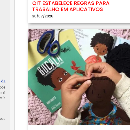
OIT ESTABELECE REGRAS PARA
TRABALHO EM APLICATIVOS
30/07/2026
 da
pós
e à
aís
ses