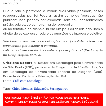
se ocupa.
O que não é permitido é invadir suas vidas pessoais, essas
resguardadas por Lei Federal, assim como as “pessoas não
públicas” não podem ser expostas sem seu consentimento
prévio, sobretudo como forma de represália
ou na tentativa de silenciá-la em um país cujas leis dão-lhes o
direito de se expressar sobre as questões de interesse coletivo.
“Nenhum meio de comunicação ou jornalista deve ser
sancionado por difundir a verdade,
criticar ou fazer denúncias contra o poder público.” (Declaração
de Chapultepec, 1996, X).
Cristiano Bodart
é Doutor em Sociologia pela Universidade
de São Paulo (USP), professor do Programa de Pós-Graduação
em Sociologia da Universidade Federal de Alagoas (Ufal).
Docente do Centro de Educação da Ufal.
Fonte:
Café com Sociologia
Tags:
,
,
Chico Mendes
Educação
Seringueiros
GOSTOU DESTA MATÉRIA? ENTÃO, POR FAVOR, PASSA PRA FRENTE.
COMPARTILHE EM TODAS AS SUAS REDES. NÃO CUSTA NADA, É SÓ CLICAR!