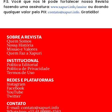
P.S. Você que nos lê pode fortalecer nossa Revista
fazendo uma assinatura:
ou doando
www.xapuri.info/assine
qualquer valor pelo PIX:
. Gratidão!
contato@xapuri.info
SOBRE A REVISTA
Quem Somos
Nossa História
Missão e Valores
Quem Faz a Xapuri
INSTITUCIONAL
Política Editorial
Política de Privacidade
Termos de Uso
REDES E PLATAFORMAS
Instagram
Facebook
YouTube
Twitter
CONTATO
E-mail: contato@xapuri.info
WhatsApp: +55 61 99991-1563