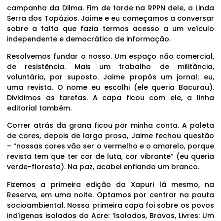
campanha da Dilma. Fim de tarde na RPPN dele, a Linda
Serra dos Topázios. Jaime e eu começamos a conversar
sobre a falta que fazia termos acesso a um veículo
independente e democrático de informação.
Resolvemos fundar o nosso. Um espaço não comercial,
de resistência. Mais um trabalho de militância,
voluntário, por suposto. Jaime propôs um jornal; eu,
uma revista. O nome eu escolhi (ele queria Bacurau).
Dividimos as tarefas. A capa ficou com ele, a linha
editorial também.
Correr atrás da grana ficou por minha conta. A paleta
de cores, depois de larga prosa, Jaime fechou questão
– “nossas cores vão ser o vermelho e o amarelo, porque
revista tem que ter cor de luta, cor vibrante” (eu queria
verde-floresta). Na paz, acabei enfiando um branco.
Fizemos a primeira edição da Xapuri lá mesmo, na
Reserva, em uma noite. Optamos por centrar na pauta
socioambiental. Nossa primeira capa foi sobre os povos
indígenas isolados do Acre: ‘Isolados, Bravos, Livres: Um