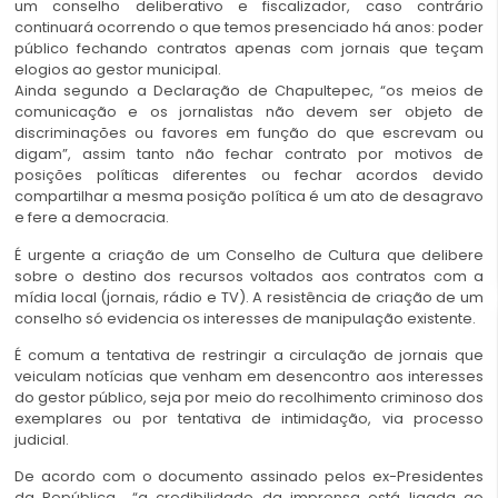
um conselho deliberativo e fiscalizador, caso contrário
continuará ocorrendo o que temos presenciado há anos: poder
público fechando contratos apenas com jornais que teçam
elogios ao gestor municipal.
Ainda segundo a Declaração de Chapultepec, “os meios de
comunicação e os jornalistas não devem ser objeto de
discriminações ou favores em função do que escrevam ou
digam”, assim tanto não fechar contrato por motivos de
posições políticas diferentes ou fechar acordos devido
compartilhar a mesma posição política é um ato de desagravo
e fere a democracia.
É urgente a criação de um Conselho de Cultura que delibere
sobre o destino dos recursos voltados aos contratos com a
mídia local (jornais, rádio e TV). A resistência de criação de um
conselho só evidencia os interesses de manipulação existente.
É comum a tentativa de restringir a circulação de jornais que
veiculam notícias que venham em desencontro aos interesses
do gestor público, seja por meio do recolhimento criminoso dos
exemplares ou por tentativa de intimidação, via processo
judicial.
De acordo com o documento assinado pelos ex-Presidentes
da República “a credibilidade da imprensa está ligada ao