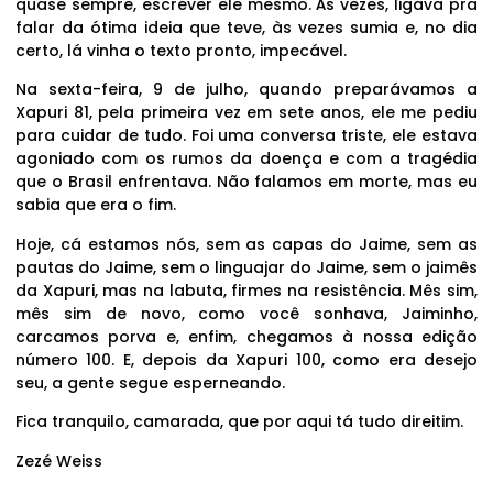
quase sempre, escrever ele mesmo. Às vezes, ligava pra
falar da ótima ideia que teve, às vezes sumia e, no dia
certo, lá vinha o texto pronto, impecável.
Na sexta-feira, 9 de julho, quando preparávamos a
Xapuri 81, pela primeira vez em sete anos, ele me pediu
para cuidar de tudo. Foi uma conversa triste, ele estava
agoniado com os rumos da doença e com a tragédia
que o Brasil enfrentava. Não falamos em morte, mas eu
sabia que era o fim.
Hoje, cá estamos nós, sem as capas do Jaime, sem as
pautas do Jaime, sem o linguajar do Jaime, sem o jaimês
da Xapuri, mas na labuta, firmes na resistência. Mês sim,
mês sim de novo, como você sonhava, Jaiminho,
carcamos porva e, enfim, chegamos à nossa edição
número 100. E, depois da Xapuri 100, como era desejo
seu, a gente segue esperneando.
Fica tranquilo, camarada, que por aqui tá tudo direitim.
Zezé Weiss