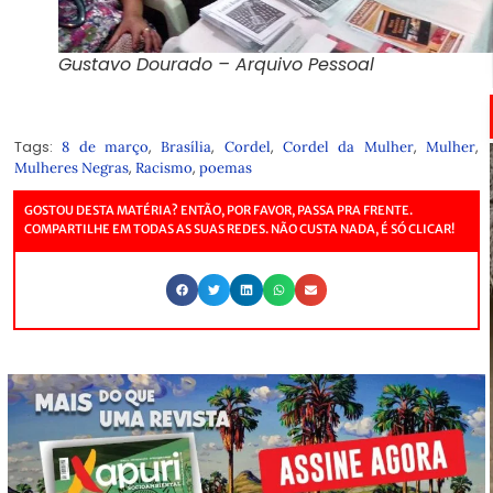
Gustavo Dourado – Arquivo Pessoal
Tags:
,
,
,
,
,
8 de março
Brasília
Cordel
Cordel da Mulher
Mulher
,
,
Mulheres Negras
Racismo
poemas
GOSTOU DESTA MATÉRIA? ENTÃO, POR FAVOR, PASSA PRA FRENTE.
COMPARTILHE EM TODAS AS SUAS REDES. NÃO CUSTA NADA, É SÓ CLICAR!