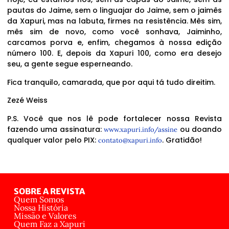
pautas do Jaime, sem o linguajar do Jaime, sem o jaimês
da Xapuri, mas na labuta, firmes na resistência. Mês sim,
mês sim de novo, como você sonhava, Jaiminho,
carcamos porva e, enfim, chegamos à nossa edição
número 100. E, depois da Xapuri 100, como era desejo
seu, a gente segue esperneando.
Fica tranquilo, camarada, que por aqui tá tudo direitim.
Zezé Weiss
P.S. Você que nos lê pode fortalecer nossa Revista
fazendo uma assinatura:
ou doando
www.xapuri.info/assine
qualquer valor pelo PIX:
. Gratidão!
contato@xapuri.info
SOBRE A REVISTA
Quem Somos
Nossa História
Missão e Valores
Quem Faz a Xapuri