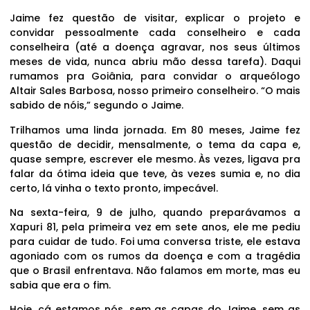
Jaime fez questão de visitar, explicar o projeto e
convidar pessoalmente cada conselheiro e cada
conselheira (até a doença agravar, nos seus últimos
meses de vida, nunca abriu mão dessa tarefa). Daqui
rumamos pra Goiânia, para convidar o arqueólogo
Altair Sales Barbosa, nosso primeiro conselheiro. “O mais
sabido de nóis,” segundo o Jaime.
Trilhamos uma linda jornada. Em 80 meses, Jaime fez
questão de decidir, mensalmente, o tema da capa e,
quase sempre, escrever ele mesmo. Às vezes, ligava pra
falar da ótima ideia que teve, às vezes sumia e, no dia
certo, lá vinha o texto pronto, impecável.
Na sexta-feira, 9 de julho, quando preparávamos a
Xapuri 81, pela primeira vez em sete anos, ele me pediu
para cuidar de tudo. Foi uma conversa triste, ele estava
agoniado com os rumos da doença e com a tragédia
que o Brasil enfrentava. Não falamos em morte, mas eu
sabia que era o fim.
Hoje, cá estamos nós, sem as capas do Jaime, sem as