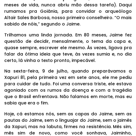
meses de vida, nunca abriu mão dessa tarefa). Daqui
rumamos pra Goiânia, para convidar o arqueólogo
Altair Sales Barbosa, nosso primeiro conselheiro. “O mais
sabido de nóis,” segundo o Jaime.
Trilhamos uma linda jornada. Em 80 meses, Jaime fez
questão de decidir, mensalmente, o tema da capa e,
quase sempre, escrever ele mesmo. Às vezes, ligava pra
falar da ótima ideia que teve, às vezes sumia e, no dia
certo, lá vinha o texto pronto, impecável.
Na sexta-feira, 9 de julho, quando preparávamos a
Xapuri 81, pela primeira vez em sete anos, ele me pediu
para cuidar de tudo. Foi uma conversa triste, ele estava
agoniado com os rumos da doença e com a tragédia
que o Brasil enfrentava. Não falamos em morte, mas eu
sabia que era o fim.
Hoje, cá estamos nós, sem as capas do Jaime, sem as
pautas do Jaime, sem o linguajar do Jaime, sem o jaimês
da Xapuri, mas na labuta, firmes na resistência. Mês sim,
mês sim de novo, como você sonhava, Jaiminho,