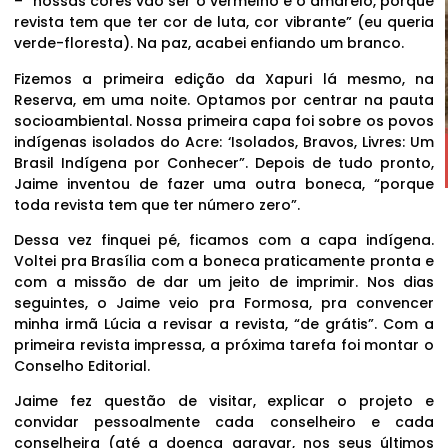
– “nossas cores vão ser o vermelho e o amarelo, porque
revista tem que ter cor de luta, cor vibrante” (eu queria
verde-floresta). Na paz, acabei enfiando um branco.
Fizemos a primeira edição da Xapuri lá mesmo, na
Reserva, em uma noite. Optamos por centrar na pauta
socioambiental. Nossa primeira capa foi sobre os povos
indígenas isolados do Acre: ‘Isolados, Bravos, Livres: Um
Brasil Indígena por Conhecer”. Depois de tudo pronto,
Jaime inventou de fazer uma outra boneca, “porque
toda revista tem que ter número zero”.
Dessa vez finquei pé, ficamos com a capa indígena.
Voltei pra Brasília com a boneca praticamente pronta e
com a missão de dar um jeito de imprimir. Nos dias
seguintes, o Jaime veio pra Formosa, pra convencer
minha irmã Lúcia a revisar a revista, “de grátis”. Com a
primeira revista impressa, a próxima tarefa foi montar o
Conselho Editorial.
Jaime fez questão de visitar, explicar o projeto e
convidar pessoalmente cada conselheiro e cada
conselheira (até a doença agravar, nos seus últimos