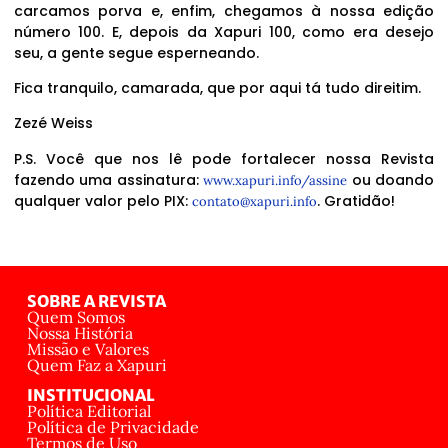
carcamos porva e, enfim, chegamos à nossa edição
número 100. E, depois da Xapuri 100, como era desejo
seu, a gente segue esperneando.
Fica tranquilo, camarada, que por aqui tá tudo direitim.
Zezé Weiss
P.S. Você que nos lê pode fortalecer nossa Revista
fazendo uma assinatura:
ou doando
www.xapuri.info/assine
qualquer valor pelo PIX:
. Gratidão!
contato@xapuri.info
SOBRE A REVISTA
Quem Somos
Nossa História
Missão e Valores
Quem Faz a Xapuri
INSTITUCIONAL
Política Editorial
Política de Privacidade
Termos de Uso