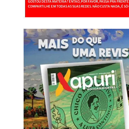
GOSTOU DESTA MATÉRIA? ENTÃO, POR FAVOR, PASSA PRA FRENTE
COMPARTILHE EM TODAS AS SUAS REDES. NÃO CUSTA NADA, É SÓ 