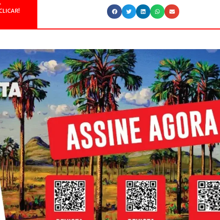
.
CLICAR!