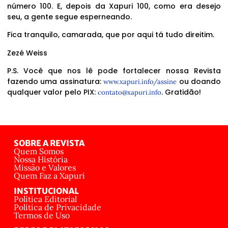
número 100. E, depois da Xapuri 100, como era desejo
seu, a gente segue esperneando.
Fica tranquilo, camarada, que por aqui tá tudo direitim.
Zezé Weiss
P.S. Você que nos lê pode fortalecer nossa Revista
fazendo uma assinatura:
ou doando
www.xapuri.info/assine
qualquer valor pelo PIX:
. Gratidão!
contato@xapuri.info
SOBRE A REVISTA
Quem Somos
Nossa História
Missão e Valores
Quem Faz a Xapuri
INSTITUCIONAL
Política Editorial
Política de Privacidade
Termos de Uso