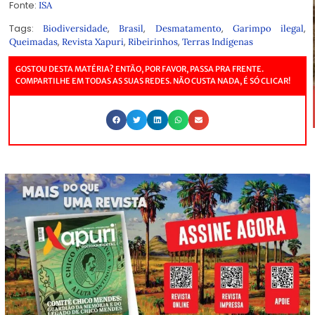
Fonte:
ISA
Tags:
,
,
,
,
Biodiversidade
Brasil
Desmatamento
Garimpo ilegal
,
,
,
Queimadas
Revista Xapuri
Ribeirinhos
Terras Indígenas
GOSTOU DESTA MATÉRIA? ENTÃO, POR FAVOR, PASSA PRA FRENTE.
COMPARTILHE EM TODAS AS SUAS REDES. NÃO CUSTA NADA, É SÓ CLICAR!