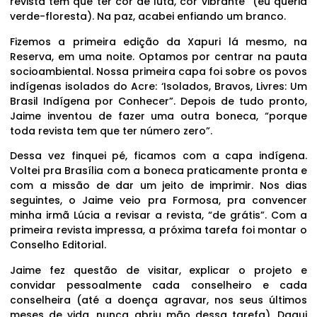
revista tem que ter cor de luta, cor vibrante” (eu queria
verde-floresta). Na paz, acabei enfiando um branco.
Fizemos a primeira edição da Xapuri lá mesmo, na
Reserva, em uma noite. Optamos por centrar na pauta
socioambiental. Nossa primeira capa foi sobre os povos
indígenas isolados do Acre: ‘Isolados, Bravos, Livres: Um
Brasil Indígena por Conhecer”. Depois de tudo pronto,
Jaime inventou de fazer uma outra boneca, “porque
toda revista tem que ter número zero”.
Dessa vez finquei pé, ficamos com a capa indígena.
Voltei pra Brasília com a boneca praticamente pronta e
com a missão de dar um jeito de imprimir. Nos dias
seguintes, o Jaime veio pra Formosa, pra convencer
minha irmã Lúcia a revisar a revista, “de grátis”. Com a
primeira revista impressa, a próxima tarefa foi montar o
Conselho Editorial.
Jaime fez questão de visitar, explicar o projeto e
convidar pessoalmente cada conselheiro e cada
conselheira (até a doença agravar, nos seus últimos
meses de vida, nunca abriu mão dessa tarefa). Daqui