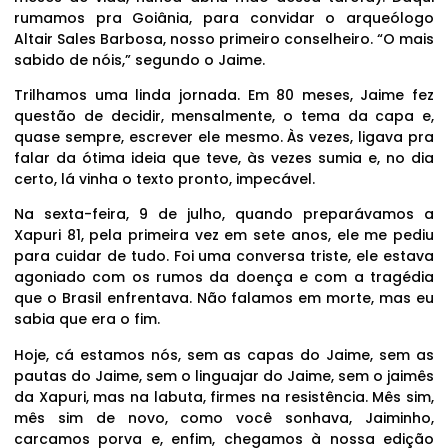
rumamos pra Goiânia, para convidar o arqueólogo
Altair Sales Barbosa, nosso primeiro conselheiro. “O mais
sabido de nóis,” segundo o Jaime.
Trilhamos uma linda jornada. Em 80 meses, Jaime fez
questão de decidir, mensalmente, o tema da capa e,
quase sempre, escrever ele mesmo. Às vezes, ligava pra
falar da ótima ideia que teve, às vezes sumia e, no dia
certo, lá vinha o texto pronto, impecável.
Na sexta-feira, 9 de julho, quando preparávamos a
Xapuri 81, pela primeira vez em sete anos, ele me pediu
para cuidar de tudo. Foi uma conversa triste, ele estava
agoniado com os rumos da doença e com a tragédia
que o Brasil enfrentava. Não falamos em morte, mas eu
sabia que era o fim.
Hoje, cá estamos nós, sem as capas do Jaime, sem as
pautas do Jaime, sem o linguajar do Jaime, sem o jaimês
da Xapuri, mas na labuta, firmes na resistência. Mês sim,
mês sim de novo, como você sonhava, Jaiminho,
carcamos porva e, enfim, chegamos à nossa edição