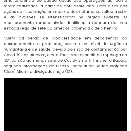
uma tendência de queda desde que operações do Ibama
foram realizadas, a partir de abril deste ano. Com o fim das
ações de fiscalização em maio, o desmatamento voltou a subir
e as invasões se intensificaram na região sudeste. O
monitoramento remoto ainda identificou a abertura de uma
estrada ilegal de sete quilômetros próxima à aldeia Kenkro.
“Além da perda de biodiversidade em decorrência do
desmatamento, o problema, assume um nível de urgência
humanitária e de saúde, devido ao risco de contaminação por
Covid-19 nas aldeias”, alerta Thais Mantovanelli, antropóloga do
ISA. Já são ao menos sete de Covid-19 na TI Trincheira Bacajá,
segundo informações do Distrito Especial de Saúde Indígena
(Dsei) Altamira divulgadas hoje (31).