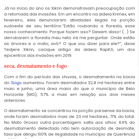
Já no início do ano os Xikrin demonstravam preocupação com
a retomada das invasões. Em um encontro na aldeia Krimex, em
fevereiro, eles denunciaram atividades ilegais na porção
sudoeste de seu território.“Estão roubando a floresta, esse
nosso conhecimento. Porque fazem isso? Deixem disso! (…) Se
derrubarem a floresta meu neto irá me perguntar: Onde estão
as árvores e o mato, avô? O que vou dizer para ele?”, disse
Tedjere Xikrin, cacique antigo da aldeia RapKô, um dos
epicentros das invasões em 2019.
seca, desmatamento e fogo
Com o fim do período das chuvas, o desmatamento na bacia
do
aumentou. Foram desmatados 32,8 mil hectares entre
Xingu
maio e junho, uma área maior do que o município de Belo
Horizonte (MG), 57% a mais em relação aos dois meses
anteriores.
O desmatamento se concentrou na porção paraense da bacia,
onde foram desmatados mais de 23 mil hectares, 71% do total.
No Mato Grosso outra porcentagem salta aos olhos: 64% do
desmatamento detectado não tem autorização de desmate,
taxa que atingiu 100% de ilegalidade no município de Querência