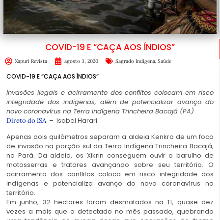
COVID-19 E “CAÇA AOS ÍNDIOS”
,
Xapuri Revista
agosto 3, 2020
Sagrado Indígena
Saúde
COVID-19 E “CAÇA AOS ÍNDIOS”
Invasões ilegais e acirramento dos conflitos colocam em risco
integridade dos indígenas, além de potencializar avanço do
novo coronavírus na Terra Indígena Trincheira Bacajá (PA)
– Isabel Harari
Direto do ISA
Apenas dois quilômetros separam a aldeia Kenkro de um foco
de invasão na porção sul da Terra Indígena Trincheira Bacajá,
no Pará. Da aldeia, os Xikrin conseguem ouvir o barulho de
motosserras e tratores avançando sobre seu território. O
acirramento dos conflitos coloca em risco integridade dos
indígenas e potencializa avanço do novo coronavírus no
território.
Em junho, 32 hectares foram desmatados na TI, quase dez
vezes a mais que o detectado no mês passado, quebrando