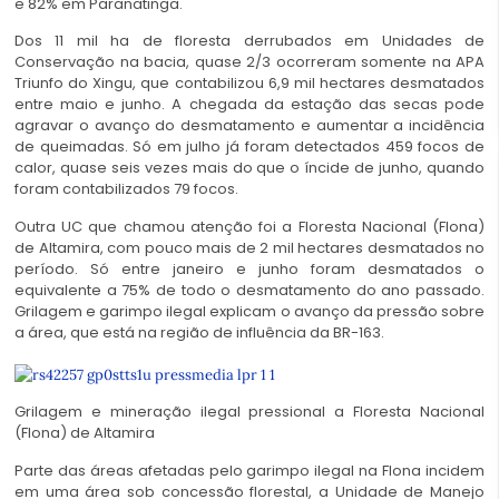
e 82% em Paranatinga.
Dos 11 mil ha de floresta derrubados em Unidades de
Conservação na bacia, quase 2/3 ocorreram somente na APA
Triunfo do Xingu, que contabilizou 6,9 mil hectares desmatados
entre maio e junho. A chegada da estação das secas pode
agravar o avanço do desmatamento e aumentar a incidência
de queimadas. Só em julho já foram detectados 459 focos de
calor, quase seis vezes mais do que o íncide de junho, quando
foram contabilizados 79 focos.
Outra UC que chamou atenção foi a Floresta Nacional (Flona)
de Altamira, com pouco mais de 2 mil hectares desmatados no
período. Só entre janeiro e junho foram desmatados o
equivalente a 75% de todo o desmatamento do ano passado.
Grilagem e garimpo ilegal explicam o avanço da pressão sobre
a área, que está na região de influência da BR-163.
Grilagem e mineração ilegal pressional a Floresta Nacional
(Flona) de Altamira
Parte das áreas afetadas pelo garimpo ilegal na Flona incidem
em uma área sob concessão florestal, a Unidade de Manejo