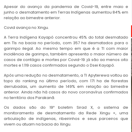
Apesar do avanço da pandemia de Covid-19, entre maio e
junho o desmatamento em Terras Indígenas aumentou 84% em
relação ao bimestre anterior.
Covid avança no Xingu.
A Terra Indígena Kayapó concentrou 45% do total desmatado
em TIs na bacia no período, com 357 ha desmatados para o
garimpo ilegal. Ao mesmo tempo em que é a TI com maior
incidência de garimpo, também apresenta o maior número de
casos de contágio e mortes por Covid-19: já são ao menos oito
mortes e 1.119 casos confirmados segundo o Dsei Kayapó.
Após uma redução no desmatamento, a TI Apyterewa voltou ao
topo do ranking no último período, com 171 ha de florestas
derrubadas, um aumento de 149% em relação ao bimestre
anterior. Ainda não há casos do novo coronavírus confirmados
no território dos Parakanã.
Os dados são do 19º boletim Sirad X, o sistema de
monitoramento de desmatamento da Rede Xingu +, uma
articulação de indígenas, ribeirinhos e seus parceiros que
vivem ou atuam na bacia do Xingu.