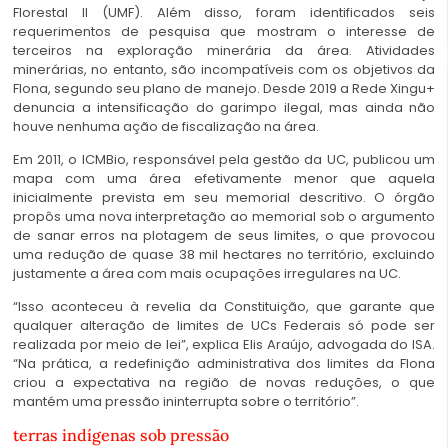
Florestal II (UMF). Além disso, foram identificados seis
requerimentos de pesquisa que mostram o interesse de
terceiros na exploração minerária da área. Atividades
minerárias, no entanto, são incompatíveis com os objetivos da
Flona, segundo seu plano de manejo. Desde 2019 a Rede Xingu+
denuncia a intensificação do garimpo ilegal, mas ainda não
houve nenhuma ação de fiscalização na área.
Em 2011, o ICMBio, responsável pela gestão da UC, publicou um
mapa com uma área efetivamente menor que aquela
inicialmente prevista em seu memorial descritivo. O órgão
propôs uma nova interpretação ao memorial sob o argumento
de sanar erros na plotagem de seus limites, o que provocou
uma redução de quase 38 mil hectares no território, excluindo
justamente a área com mais ocupações irregulares na UC.
“Isso aconteceu à revelia da Constituição, que garante que
qualquer alteração de limites de UCs Federais só pode ser
realizada por meio de lei”, explica Elis Araújo, advogada do ISA.
“Na prática, a redefinição administrativa dos limites da Flona
criou a expectativa na região de novas reduções, o que
mantém uma pressão ininterrupta sobre o território”.
terras indígenas sob pressão