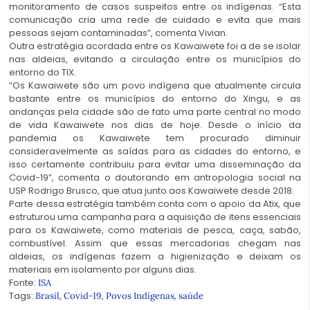
monitoramento de casos suspeitos entre os indígenas. “Esta
comunicação cria uma rede de cuidado e evita que mais
pessoas sejam contaminadas”, comenta Vivian.
Outra estratégia acordada entre os Kawaiwete foi a de se isolar
nas aldeias, evitando a circulação entre os municípios do
entorno do TIX.
“Os Kawaiwete são um povo indígena que atualmente circula
bastante entre os municípios do entorno do Xingu, e as
andanças pela cidade são de fato uma parte central no modo
de vida Kawaiwete nos dias de hoje. Desde o início da
pandemia os Kawaiwete tem procurado diminuir
consideravelmente as saídas para as cidades do entorno, e
isso certamente contribuiu para evitar uma disseminação da
Covid-19”, comenta o doutorando em antropologia social na
USP Rodrigo Brusco, que atua junto aos Kawaiwete desde 2018.
Parte dessa estratégia também conta com o apoio da Atix, que
estruturou uma campanha para a aquisição de itens essenciais
para os Kawaiwete, como materiais de pesca, caça, sabão,
combustível. Assim que essas mercadorias chegam nas
aldeias, os indígenas fazem a higienização e deixam os
materiais em isolamento por alguns dias.
Fonte:
ISA
Tags:
,
,
,
Brasil
Covid-19
Povos Indígenas
saúde