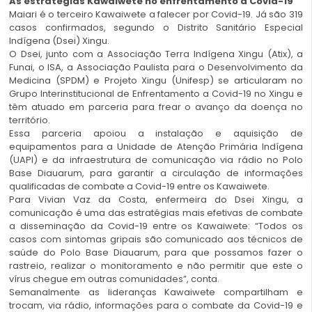
As estratégias Kawaiwete no enfrentamento à Covid-19
Maiari é o terceiro Kawaiwete a falecer por Covid-19. Já são 319
casos confirmados, segundo o Distrito Sanitário Especial
Indígena (Dsei) Xingu.
O Dsei, junto com a Associação Terra Indígena Xingu (Atix), a
Funai, o ISA, a Associação Paulista para o Desenvolvimento da
Medicina (SPDM) e Projeto Xingu (Unifesp) se articularam no
Grupo Interinstitucional de Enfrentamento a Covid-19 no Xingu e
têm atuado em parceria para frear o avanço da doença no
território.
Essa parceria apoiou a instalação e aquisição de
equipamentos para a Unidade de Atenção Primária Indígena
(UAPI) e da infraestrutura de comunicação via rádio no Polo
Base Diauarum, para garantir a circulação de informações
qualificadas de combate a Covid-19 entre os Kawaiwete.
Para Vivian Vaz da Costa, enfermeira do Dsei Xingu, a
comunicação é uma das estratégias mais efetivas de combate
a disseminação da Covid-19 entre os Kawaiwete: “Todos os
casos com sintomas gripais são comunicado aos técnicos de
saúde do Polo Base Diauarum, para que possamos fazer o
rastreio, realizar o monitoramento e não permitir que este o
vírus chegue em outras comunidades”, conta.
Semanalmente as lideranças Kawaiwete compartilham e
trocam, via rádio, informações para o combate da Covid-19 e