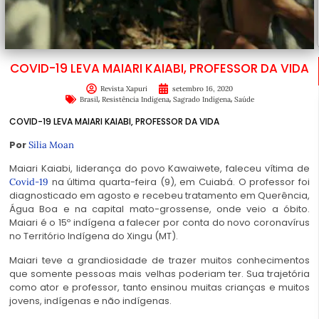
COVID-19 LEVA MAIARI KAIABI, PROFESSOR DA VIDA
Revista Xapuri
setembro 16, 2020
,
,
,
Brasil
Resistência Indígena
Sagrado Indígena
Saúde
COVID-19 LEVA MAIARI KAIABI, PROFESSOR DA VIDA
Por
Silia Moan
Maiari Kaiabi, liderança do povo Kawaiwete, faleceu vítima de
na última quarta-feira (9), em Cuiabá. O professor foi
Covid-19
diagnosticado em agosto e recebeu tratamento em Querência,
Água Boa e na capital mato-grossense, onde veio a óbito.
Maiari é o 15º indígena a falecer por conta do novo coronavírus
no Território Indígena do Xingu (MT).
Maiari teve a grandiosidade de trazer muitos conhecimentos
que somente pessoas mais velhas poderiam ter. Sua trajetória
como ator e professor, tanto ensinou muitas crianças e muitos
jovens, indígenas e não indígenas.