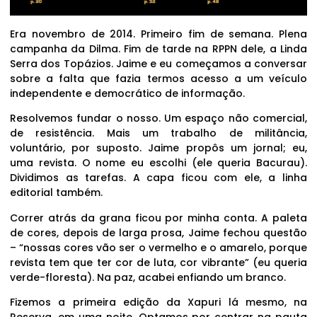
Era novembro de 2014. Primeiro fim de semana. Plena
campanha da Dilma. Fim de tarde na RPPN dele, a Linda
Serra dos Topázios. Jaime e eu começamos a conversar
sobre a falta que fazia termos acesso a um veículo
independente e democrático de informação.
Resolvemos fundar o nosso. Um espaço não comercial,
de resistência. Mais um trabalho de militância,
voluntário, por suposto. Jaime propôs um jornal; eu,
uma revista. O nome eu escolhi (ele queria Bacurau).
Dividimos as tarefas. A capa ficou com ele, a linha
editorial também.
Correr atrás da grana ficou por minha conta. A paleta
de cores, depois de larga prosa, Jaime fechou questão
– “nossas cores vão ser o vermelho e o amarelo, porque
revista tem que ter cor de luta, cor vibrante” (eu queria
verde-floresta). Na paz, acabei enfiando um branco.
Fizemos a primeira edição da Xapuri lá mesmo, na
Reserva, em uma noite. Optamos por centrar na pauta