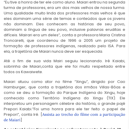
“Eu tive a honra de ter ele como aluno. Maiari entrou na segunda
turma de professores, era um dos mais velhos de nossa turma.
Uma qualidade muito linda dos professores mais velhos é que
eles dominam uma série de temas e conteúdos que os jovens
não dominam. Eles conhecem as histórias de seu povo,
dominam a língua de seu povo, inclusive palavras eruditas e
difíceis. Mairari era um deles”, conta a professora Maria Cristina
Troncarelli, que coordenou de 1996 a 2005 um projeto de
formação de professores indígenas, realizado pelo ISA. Para
ela, a trajetória de Maiari nunca deve ser esquecida.
Até o fim de sua vida Mairi seguiu lecionando. Iré Kaiabi,
sobrinha de Maiari,conta que ele foi muito respeitado entre
todos os Kawaiwete.
Maiari atuou como ator no filme “Xingu”, dirigido por Cao
Hamburger, que conta a trajetória dos irmãos Villas-Bôas e
como se deu a formação do Parque Indígena do Xingu, hoje
conhecido como Território Indígena do Xingu (TIX). Ele
interpretou um personagem célebre da história, o grande pajé
Prepori Kaiabi.”Foi uma honra para ele ter feito o papel de
Prepori”, conta Iré. [
Assista ao trecho do filme com a participação
]
de Maiari