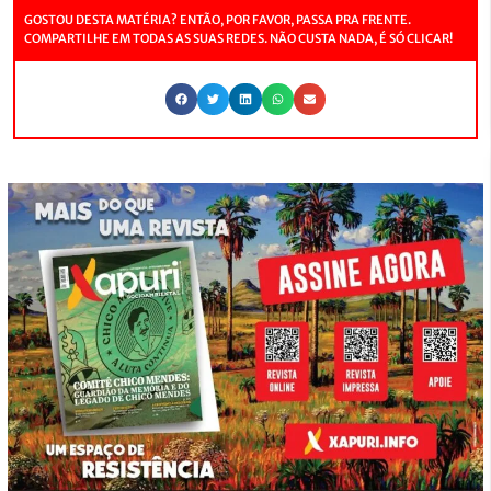
GOSTOU DESTA MATÉRIA? ENTÃO, POR FAVOR, PASSA PRA FRENTE.
COMPARTILHE EM TODAS AS SUAS REDES. NÃO CUSTA NADA, É SÓ CLICAR!