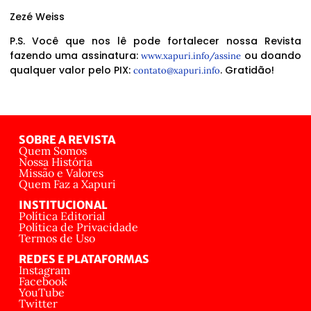
Zezé Weiss
P.S. Você que nos lê pode fortalecer nossa Revista
fazendo uma assinatura:
ou doando
www.xapuri.info/assine
qualquer valor pelo PIX:
. Gratidão!
contato@xapuri.info
SOBRE A REVISTA
Quem Somos
Nossa História
Missão e Valores
Quem Faz a Xapuri
INSTITUCIONAL
Política Editorial
Política de Privacidade
Termos de Uso
REDES E PLATAFORMAS
Instagram
Facebook
YouTube
Twitter