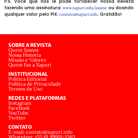
P.S. Você que nos lê pode fortalecer nossa Revista
fazendo uma assinatura:
ou doando
www.xapuri.info/assine
qualquer valor pelo PIX:
. Gratidão!
contato@xapuri.info
SOBRE A REVISTA
Quem Somos
Nossa História
Missão e Valores
Quem Faz a Xapuri
INSTITUCIONAL
Política Editorial
Política de Privacidade
Termos de Uso
REDES E PLATAFORMAS
Instagram
Facebook
YouTube
Twitter
CONTATO
E-mail: contato@xapuri.info
WhatsApp: +55 61 99991-1563