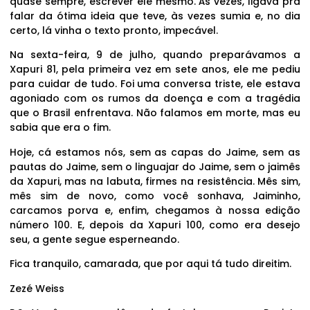
quase sempre, escrever ele mesmo. Às vezes, ligava pra
falar da ótima ideia que teve, às vezes sumia e, no dia
certo, lá vinha o texto pronto, impecável.
Na sexta-feira, 9 de julho, quando preparávamos a
Xapuri 81, pela primeira vez em sete anos, ele me pediu
para cuidar de tudo. Foi uma conversa triste, ele estava
agoniado com os rumos da doença e com a tragédia
que o Brasil enfrentava. Não falamos em morte, mas eu
sabia que era o fim.
Hoje, cá estamos nós, sem as capas do Jaime, sem as
pautas do Jaime, sem o linguajar do Jaime, sem o jaimês
da Xapuri, mas na labuta, firmes na resistência. Mês sim,
mês sim de novo, como você sonhava, Jaiminho,
carcamos porva e, enfim, chegamos à nossa edição
número 100. E, depois da Xapuri 100, como era desejo
seu, a gente segue esperneando.
Fica tranquilo, camarada, que por aqui tá tudo direitim.
Zezé Weiss