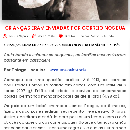
CRIANÇAS ERAM ENVIADAS POR CORREIO NOS EUA
,
,
Revista Xapuri
abril 3, 2019
Direitos Humanos
Memória
Mundo
CRIANÇAS ERAM ENVIADAS POR CORREIO NOS EUA UM SÉCULO ATRÁS
Carimbando e selando os pequenos, as famílias economizavam
bastante em passagens
Por Thiago Lincolins –
aventurasnahistoria
Começou por uma questão prática. Até 1913, os correios
dos Estados Unidos só mandavam cartas, com um limite de 2
libras (907 g). Então, foi criado o serviço de encomendas
postais, permitindo mandar pacotes de até 11 libras (4,98 kg).
Os pais de um bebê chamado James Beagle, de 8 meses,
fizeram as contas e mediram seu rebento – ele pesava 10 libras.
Assim, decidiram mandá-lo para passar um tempo com a avó
através da agência dos correios, que não teve alternativa a não
ser carimbar e enviar – nenhuma regra dizia que as 11 libras não