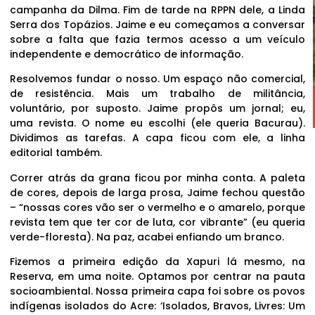
campanha da Dilma. Fim de tarde na RPPN dele, a Linda
Serra dos Topázios. Jaime e eu começamos a conversar
sobre a falta que fazia termos acesso a um veículo
independente e democrático de informação.
Resolvemos fundar o nosso. Um espaço não comercial,
de resistência. Mais um trabalho de militância,
voluntário, por suposto. Jaime propôs um jornal; eu,
uma revista. O nome eu escolhi (ele queria Bacurau).
Dividimos as tarefas. A capa ficou com ele, a linha
editorial também.
Correr atrás da grana ficou por minha conta. A paleta
de cores, depois de larga prosa, Jaime fechou questão
– “nossas cores vão ser o vermelho e o amarelo, porque
revista tem que ter cor de luta, cor vibrante” (eu queria
verde-floresta). Na paz, acabei enfiando um branco.
Fizemos a primeira edição da Xapuri lá mesmo, na
Reserva, em uma noite. Optamos por centrar na pauta
socioambiental. Nossa primeira capa foi sobre os povos
indígenas isolados do Acre: ‘Isolados, Bravos, Livres: Um