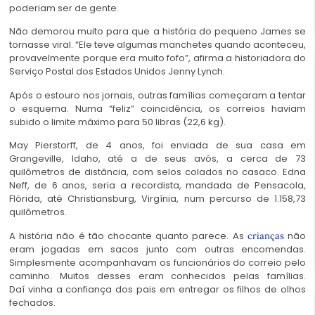
poderiam ser de gente.
Não demorou muito para que a história do pequeno James se
tornasse viral. “Ele teve algumas manchetes quando aconteceu,
provavelmente porque era muito fofo”, afirma a historiadora do
Serviço Postal dos Estados Unidos Jenny Lynch.
Após o estouro nos jornais, outras famílias começaram a tentar
o esquema. Numa “feliz” coincidência, os correios haviam
subido o limite máximo para 50 libras (22,6 kg).
May Pierstorff, de 4 anos, foi enviada de sua casa em
Grangeville, Idaho, até a de seus avós, a cerca de 73
quilômetros de distância, com selos colados no casaco. Edna
Neff, de 6 anos, seria a recordista, mandada de Pensacola,
Flórida, até Christiansburg, Virgínia, num percurso de 1.158,73
quilômetros.
A história não é tão chocante quanto parece. As
não
crianças
eram jogadas em sacos junto com outras encomendas.
Simplesmente acompanhavam os funcionários do correio pelo
caminho. Muitos desses eram conhecidos pelas famílias.
Daí vinha a confiança dos pais em entregar os filhos de olhos
fechados.