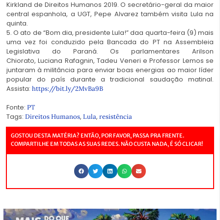
Kirkland de Direitos Humanos 2019. O secretário-geral da maior
central espanhola, a UGT, Pepe Alvarez também visita Lula na
quinta.
5. O ato de “Bom dia, presidente Lula!” daa quarta-feira (9) mais
uma vez foi conduzido pela Bancada do PT na Assembleia
Legislativa do Paraná. Os parlamentares Arilson
Chiorato, Luciana Rafagnin, Tadeu Veneri e Professor Lemos se
juntaram à militância para enviar boas energias ao maior líder
popular do país durante a tradicional saudação matinal.
Assista:
https://bit.ly/2MvBa9B
Fonte:
PT
Tags:
,
,
Direitos Humanos
Lula
resistência
GOSTOU DESTA MATÉRIA? ENTÃO, POR FAVOR, PASSA PRA FRENTE.
COMPARTILHE EM TODAS AS SUAS REDES. NÃO CUSTA NADA, É SÓ CLICAR!