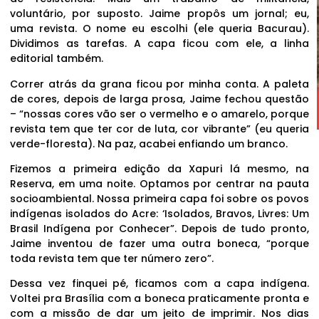
voluntário, por suposto. Jaime propôs um jornal; eu,
uma revista. O nome eu escolhi (ele queria Bacurau).
Dividimos as tarefas. A capa ficou com ele, a linha
editorial também.
Correr atrás da grana ficou por minha conta. A paleta
de cores, depois de larga prosa, Jaime fechou questão
– “nossas cores vão ser o vermelho e o amarelo, porque
revista tem que ter cor de luta, cor vibrante” (eu queria
verde-floresta). Na paz, acabei enfiando um branco.
Fizemos a primeira edição da Xapuri lá mesmo, na
Reserva, em uma noite. Optamos por centrar na pauta
socioambiental. Nossa primeira capa foi sobre os povos
indígenas isolados do Acre: ‘Isolados, Bravos, Livres: Um
Brasil Indígena por Conhecer”. Depois de tudo pronto,
Jaime inventou de fazer uma outra boneca, “porque
toda revista tem que ter número zero”.
Dessa vez finquei pé, ficamos com a capa indígena.
Voltei pra Brasília com a boneca praticamente pronta e
com a missão de dar um jeito de imprimir. Nos dias