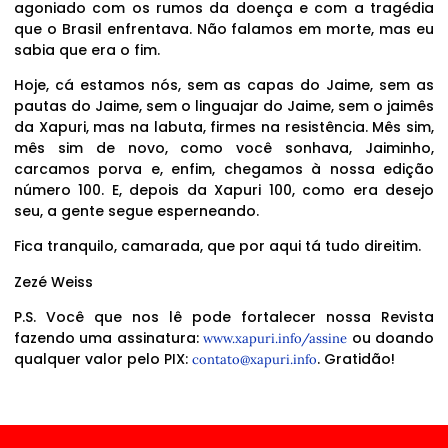
agoniado com os rumos da doença e com a tragédia
que o Brasil enfrentava. Não falamos em morte, mas eu
sabia que era o fim.
Hoje, cá estamos nós, sem as capas do Jaime, sem as
pautas do Jaime, sem o linguajar do Jaime, sem o jaimês
da Xapuri, mas na labuta, firmes na resistência. Mês sim,
mês sim de novo, como você sonhava, Jaiminho,
carcamos porva e, enfim, chegamos à nossa edição
número 100. E, depois da Xapuri 100, como era desejo
seu, a gente segue esperneando.
Fica tranquilo, camarada, que por aqui tá tudo direitim.
Zezé Weiss
P.S. Você que nos lê pode fortalecer nossa Revista
fazendo uma assinatura:
ou doando
www.xapuri.info/assine
qualquer valor pelo PIX:
. Gratidão!
contato@xapuri.info