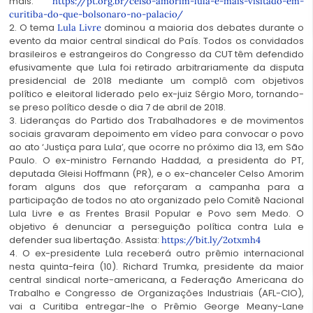
mais:
https://pt.org.br/celso-amorim-lula-e-mais-visitado-em-
curitiba-do-que-bolsonaro-no-palacio/
2. O tema
dominou a maioria dos debates durante o
Lula Livre
evento da maior central sindical do País. Todos os convidados
brasileiros e estrangeiros do Congresso da CUT têm defendido
efusivamente que Lula foi retirado arbitrariamente da disputa
presidencial de 2018 mediante um complô com objetivos
político e eleitoral liderado pelo ex-juiz Sérgio Moro, tornando-
se preso político desde o dia 7 de abril de 2018.
3. Lideranças do Partido dos Trabalhadores e de movimentos
sociais gravaram depoimento em vídeo para convocar o povo
ao ato ‘Justiça para Lula’, que ocorre no próximo dia 13, em São
Paulo. O ex-ministro Fernando Haddad, a presidenta do PT,
deputada Gleisi Hoffmann (PR), e o ex-chanceler Celso Amorim
foram alguns dos que reforçaram a campanha para a
participação de todos no ato organizado pelo Comitê Nacional
Lula Livre e as Frentes Brasil Popular e Povo sem Medo. O
objetivo é denunciar a perseguição política contra Lula e
defender sua libertação. Assista:
https://bit.ly/2otxmh4
4. O ex-presidente Lula receberá outro prêmio internacional
nesta quinta-feira (10). Richard Trumka, presidente da maior
central sindical norte-americana, a Federação Americana do
Trabalho e Congresso de Organizações Industriais (AFL-CIO),
vai a Curitiba entregar-lhe o Prêmio George Meany-Lane