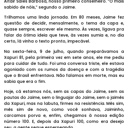
Altair Sales Barbosa, nosso primeiro conselheiro. “O mais
sabido de nóis,” segundo o Jaime.
Trilhamos uma linda jornada. Em 80 meses, Jaime fez
questão de decidir, mensalmente, o tema da capa e,
quase sempre, escrever ele mesmo. Às vezes, ligava pra
falar da ótima ideia que teve, às vezes sumia e, no dia
certo, lá vinha o texto pronto, impecável.
Na sexta-feira, 9 de julho, quando preparávamos a
Xapuri 81, pela primeira vez em sete anos, ele me pediu
para cuidar de tudo. Foi uma conversa triste, ele estava
agoniado com os rumos da doença e com a tragédia
que o Brasil enfrentava. Não falamos em morte, mas eu
sabia que era o fim.
Hoje, cá estamos nós, sem as capas do Jaime, sem as
pautas do Jaime, sem o linguajar do Jaime, sem o jaimês
da Xapuri, mas na labuta, firmes na resistência. Mês sim,
mês sim de novo, como você sonhava, Jaiminho,
carcamos porva e, enfim, chegamos à nossa edição
número 100. E, depois da Xapuri 100, como era desejo
seu, a gente segue esperneando.