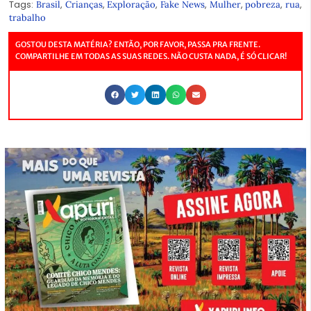
Tags:
,
,
,
,
,
,
,
Brasil
Crianças
Exploração
Fake News
Mulher
pobreza
rua
trabalho
GOSTOU DESTA MATÉRIA? ENTÃO, POR FAVOR, PASSA PRA FRENTE.
COMPARTILHE EM TODAS AS SUAS REDES. NÃO CUSTA NADA, É SÓ CLICAR!