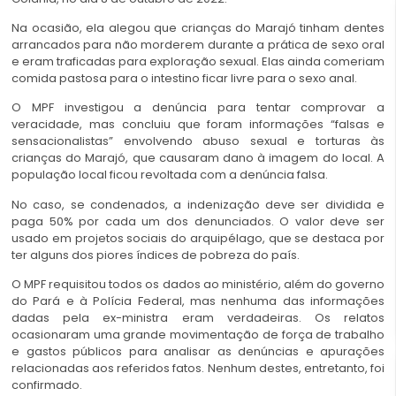
Na ocasião, ela alegou que crianças do Marajó tinham dentes
arrancados para não morderem durante a prática de sexo oral
e eram traficadas para exploração sexual. Elas ainda comeriam
comida pastosa para o intestino ficar livre para o sexo anal.
O MPF investigou a denúncia para tentar comprovar a
veracidade, mas concluiu que foram informações “falsas e
sensacionalistas” envolvendo abuso sexual e torturas às
crianças do Marajó, que causaram dano à imagem do local. A
população local ficou revoltada com a denúncia falsa.
No caso, se condenados, a indenização deve ser dividida e
paga 50% por cada um dos denunciados. O valor deve ser
usado em projetos sociais do arquipélago, que se destaca por
ter alguns dos piores índices de pobreza do país.
O MPF requisitou todos os dados ao ministério, além do governo
do Pará e à Polícia Federal, mas nenhuma das informações
dadas pela ex-ministra eram verdadeiras. Os relatos
ocasionaram uma grande movimentação de força de trabalho
e gastos públicos para analisar as denúncias e apurações
relacionadas aos referidos fatos. Nenhum destes, entretanto, foi
confirmado.