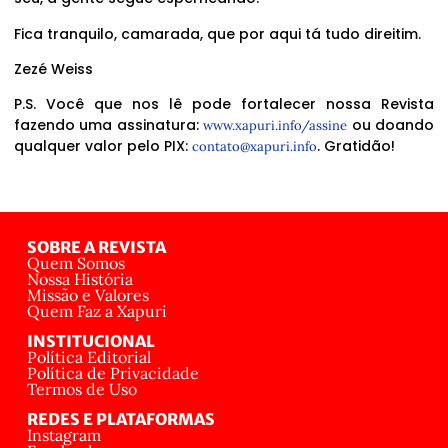
Fica tranquilo, camarada, que por aqui tá tudo direitim.
Zezé Weiss
P.S. Você que nos lê pode fortalecer nossa Revista
fazendo uma assinatura:
ou doando
www.xapuri.info/assine
qualquer valor pelo PIX:
. Gratidão!
contato@xapuri.info
SOBRE A REVISTA
Quem Somos
Nossa História
Missão e Valores
Quem Faz a Xapuri
INSTITUCIONAL
Política Editorial
Política de Privacidade
Termos de Uso
REDES E PLATAFORMAS
Instagram