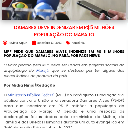
DAMARES DEVE INDENIZAR EM R$5 MILHÕES
POPULAÇÃO DO MARAJÓ
Revista Xapuri
setembro 13, 2023
Amazônia
MPF PEDE QUE DAMARES ALVES INDENIZE EM R$ 5 MILHÕES
POPULAÇÃO DO MARAJÓ, NO PARÁ, POR FAKE NEWS
O valor pedido pelo MPF deve ser usado em projetos sociais do
arquipélago do
, que se destaca por ter alguns dos
Marajó
piores índices de pobreza do país.
Por
Mídia Ninja
/Redação
O
(MPF) do Pará ajuizou uma ação civil
Ministério Público Federal
pública contra a União e a senadora Damares Alves (PL-DF)
para que indenizem em R$ 5 milhões a população do
Arquipélago do Marajó. O pedido é uma resposta às
declarações falsas dadas pela ex-ministra da Mulher, da
Família e dos Direitos Humanos durante um culto evangélico em
Goiânia, no dia 8 de outubro de 2022.