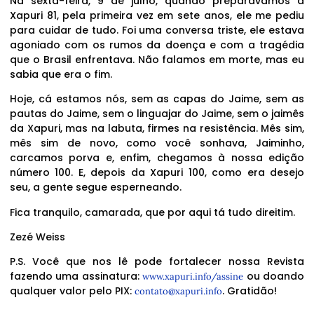
Na sexta-feira, 9 de julho, quando preparávamos a
Xapuri 81, pela primeira vez em sete anos, ele me pediu
para cuidar de tudo. Foi uma conversa triste, ele estava
agoniado com os rumos da doença e com a tragédia
que o Brasil enfrentava. Não falamos em morte, mas eu
sabia que era o fim.
Hoje, cá estamos nós, sem as capas do Jaime, sem as
pautas do Jaime, sem o linguajar do Jaime, sem o jaimês
da Xapuri, mas na labuta, firmes na resistência. Mês sim,
mês sim de novo, como você sonhava, Jaiminho,
carcamos porva e, enfim, chegamos à nossa edição
número 100. E, depois da Xapuri 100, como era desejo
seu, a gente segue esperneando.
Fica tranquilo, camarada, que por aqui tá tudo direitim.
Zezé Weiss
P.S. Você que nos lê pode fortalecer nossa Revista
fazendo uma assinatura:
ou doando
www.xapuri.info/assine
qualquer valor pelo PIX:
. Gratidão!
contato@xapuri.info