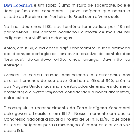
é um sábio. É uma mistura de sacerdote, pajé e
Davi Kopenawa
líder político dos Yanomami – povo indígena que habita o
estado de Roraima, na fronteira do Brasil com a Venezuela.
No final dos anos 1980, seu território foi invadido por 40 mil
garimpeiros. Esse contato ocasionou a morte de mais de mil
indígenas por violência e doenças.
Antes, em 1960, o clã desse pajé Yanomami foi quase dizimado
por doenças contagiosas, em outra tentativa do contato dos
“brancos”, deixando-o órfão, ainda criança. Davi não se
entregou.
Cresceu e correu mundo denunciando o desrespeito aos
direitos humanos de seu povo. Ganhou o Global 500, prêmio
das Nações Unidas aos mais destacados defensores do meio
ambiente; e o
RightLivelyhood
, considerado o Nobel alternativo,
entre outros.
E conseguiu o reconhecimento da Terra Indígena Yanomami
pelo governo brasileiro em 1992. Nesse momento em que o
Congresso Nacional discute o Projeto de Lei n. 1610/96, que abre
as terras indígenas para a mineração, é importante ouvir a voz
desse líder.