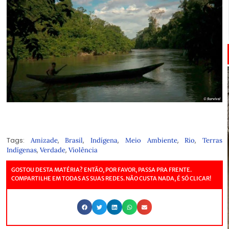
Tags:
,
,
,
,
,
Amizade
Brasil
Indígena
Meio Ambiente
Rio
Terras
,
,
Indígenas
Verdade
Violência
GOSTOU DESTA MATÉRIA? ENTÃO, POR FAVOR, PASSA PRA FRENTE.
COMPARTILHE EM TODAS AS SUAS REDES. NÃO CUSTA NADA, É SÓ CLICAR!