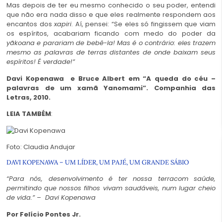
Mas depois de ter eu mesmo conhecido o seu poder, entendi
que não era nada disso e que eles realmente respondem aos
encantos dos
xapiri
. Aí, pensei: “Se eles só fingissem que viam
os espíritos, acabariam ficando com medo do poder da
yãkoana e parariam de bebê-la! Mas é o contrário: eles trazem
mesmo as palavras de terras distantes de onde baixam seus
espíritos! É verdade!”
Davi Kopenawa e Bruce Albert em “A queda do céu –
palavras de um xamã Yanomami”. Companhia das
Letras, 2010.
LEIA TAMBÉM
:
Foto: Claudia Andujar
DAVI KOPENAWA – UM LÍDER, UM PAJÉ, UM GRANDE SÁBIO
“Para nós, desenvolvimento é ter nossa terra
com saúde,
permitindo que nossos filhos vivam
saudáveis, num lugar cheio
de vida.” –
Davi Kopenawa
Por Felício Pontes Jr.