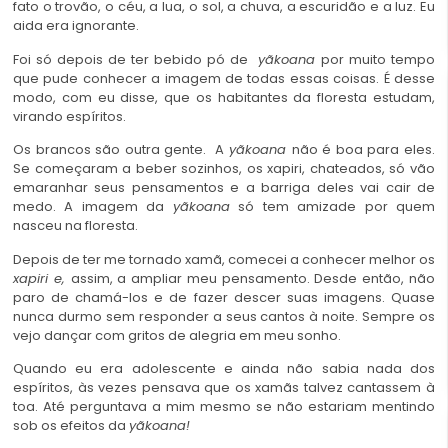
fato o trovão, o céu, a lua, o sol, a chuva, a escuridão e a luz. Eu
aida era ignorante.
Foi só depois de ter bebido pó de
yãkoana
por muito tempo
que pude conhecer a imagem de todas essas coisas. É desse
modo, com eu disse, que os habitantes da floresta estudam,
virando espíritos.
Os brancos são outra gente. A
yãkoana
não é boa para eles.
Se começaram a beber sozinhos, os xapiri, chateados, só vão
emaranhar seus pensamentos e a barriga deles vai cair de
medo. A imagem da
yãkoana
só tem amizade por quem
nasceu na floresta.
Depois de ter me tornado xamã, comecei a conhecer melhor os
xapiri e,
assim, a ampliar meu pensamento. Desde então, não
paro de chamá-los e de fazer descer suas imagens. Quase
nunca durmo sem responder a seus cantos à noite. Sempre os
vejo dançar com gritos de alegria em meu sonho.
Quando eu era adolescente e ainda não sabia nada dos
espíritos, às vezes pensava que os xamãs talvez cantassem à
toa. Até perguntava a mim mesmo se não estariam mentindo
sob os efeitos da
yãkoana!