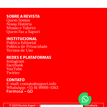
SOBRE A REVISTA
Quem Somos
Nossa História
Missão e Valores
Quem Faz a Xapuri
INSTITUCIONAL
Política Editorial
Política de Privacidade
Termos de Uso
REDES E PLATAFORMAS
Instagram
Facebook
YouTube
Twitter
CONTATO
E-mail: contato@xapuri.info
WhatsApp: +55 61 99991-1563
Formosa – GO
© 2025 Revista Xapuri — Jornalismo Independente, Popular e de Resistência.