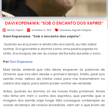
DAVI KOPENAWA: “SOB O ENCANTO DOS XAPIRIS”
,
Revista Xapuri
novembro 9, 2021
Amazônia
Sagrado Indígena
Davi Kopenawa: “Sob o encanto dos xapiris”
Quando eu era jovem e ainda não era xamã, eu não sabia
sonhar. Era igornante e dormia como uma pedra jogada no
chão. Era incapaz de ver as coisas da floresta durante o sono
Por
Davi Kopenawa
Mais tarde, entendi que não devia esquecer as palavras de
Omama
que nos vêm desde o primeiro tempo. Então, pedi aos
xamãs mais velhos da minha casa para me transmitirem os
cantos dos
xapiri
, para assim poder sonhar de verdade.
Antes, quando eu dormia, só via coisas muito próximas. Ainda
não tinha em mim o sonho dos espíritos, que permite que a
imagem dos xamãs viaje longe. Não conseguia contemplar as
coisas do tempo de nossos ancestrais, nem ver o que eram de