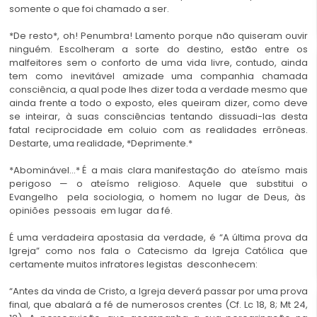
somente o que foi chamado a ser.
*De resto*, oh! Penumbra! Lamento porque não quiseram ouvir
ninguém. Escolheram a sorte do destino, estão entre os
malfeitores sem o conforto de uma vida livre, contudo, ainda
tem como inevitável amizade uma companhia chamada
consciência, a qual pode lhes dizer toda a verdade mesmo que
ainda frente a todo o exposto, eles queiram dizer, como deve
se inteirar, à suas consciências tentando dissuadi-las desta
fatal reciprocidade em coluio com as realidades errôneas.
Destarte, uma realidade, *Deprimente.*
*Abominável…* É a mais clara manifestação do ateísmo mais
perigoso — o ateísmo religioso. Aquele que substitui o
Evangelho pela sociologia, o homem no lugar de Deus, às
opiniões pessoais em lugar da fé.
É uma verdadeira apostasia da verdade, é “A última prova da
Igreja” como nos fala o Catecismo da Igreja Católica que
certamente muitos infratores legistas desconhecem:
“Antes da vinda de Cristo, a Igreja deverá passar por uma prova
final, que abalará a fé de numerosos crentes (Cf. Lc 18, 8; Mt 24,