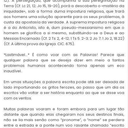
12). A perseguição, que acompanha a sua peregrinação na
Terra (Cf. Lc 21, 12; Jo 15, 19-20), porá a descoberto o «mistério da
iniquidade», sob a forma duma impostura religiosa, que trará
aos homens uma solução aparente para os seus problemas, à
custa da apostasía da verdade. A suprema impostura religiosa
é a do Anticristo, isto é, dum pseudo-messianismo em que o
homem se glorifica a si mesmo, substituindo-se a Deus e ao
Messias Encarnado (Cf. 2 Ts 2, 4-12; 1 Ts 5. 2-3; 2 Jo 7; 1 Jo 2, 18.22)
(Cf. A última prova da Igreja. CIC. 675).
*Lastimável…* É como voar com as Palavras! Parece que
qualquer palavra que se deseja dizer em meio a tantos
problemas humanos acontecendo torna apenas um eco
inaudível.
Em umas situações a palavra escrita pode até ser deixada de
lado importunando os gritos ferozes, ao passo que um dia os
escritos vão voltar a ser história enquanto ao que se disse voa
com os ventos.
Muitas palavras voaram e foram embora para um lugar tão
distante que quando elas chegaram nos seus destinos finais,
não se lia mais senão como “pronome”, o “nome” se perdera
entre a estrada e a ponte num voo rasante chamado “escrito