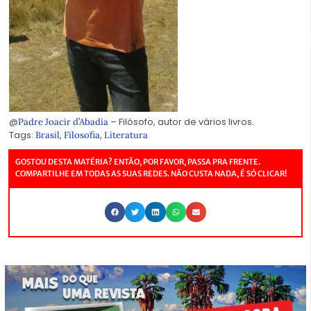
@
– Filósofo, autor de vários livros.
Padre Joacir d’Abadia
Tags:
,
,
Brasil
Filosofia
Literatura
GOSTOU DESTA MATÉRIA? ENTÃO, POR FAVOR, PASSA PRA FRENTE.
COMPARTILHE EM TODAS AS SUAS REDES. NÃO CUSTA NADA, É SÓ CLICAR!