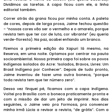
Dividimos as tarefas. A capa ficou com ele, a linha
editorial também.
Correr atrás da grana ficou por minha conta. A paleta
de cores, depois de larga prosa, Jaime fechou questão
– “nossas cores vão ser o vermelho e o amarelo, porque
revista tem que ter cor de luta, cor vibrante” (eu queria
verde-floresta). Na paz, acabei enfiando um branco.
Fizemos a primeira edição da Xapuri lá mesmo, na
Reserva, em uma noite. Optamos por centrar na pauta
socioambiental. Nossa primeira capa foi sobre os povos
indígenas isolados do Acre: ‘Isolados, Bravos, Livres: Um
Brasil Indígena por Conhecer”. Depois de tudo pronto,
Jaime inventou de fazer uma outra boneca, “porque
toda revista tem que ter número zero”.
Dessa vez finquei pé, ficamos com a capa indígena.
Voltei pra Brasília com a boneca praticamente pronta e
com a missão de dar um jeito de imprimir. Nos dias
seguintes, o Jaime veio pra Formosa, pra convencer
minha irmã Lúcia a revisar a revista, “de grátis”. Com a