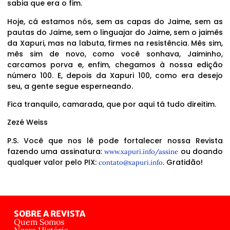
sabia que era o fim.
Hoje, cá estamos nós, sem as capas do Jaime, sem as
pautas do Jaime, sem o linguajar do Jaime, sem o jaimês
da Xapuri, mas na labuta, firmes na resistência. Mês sim,
mês sim de novo, como você sonhava, Jaiminho,
carcamos porva e, enfim, chegamos à nossa edição
número 100. E, depois da Xapuri 100, como era desejo
seu, a gente segue esperneando.
Fica tranquilo, camarada, que por aqui tá tudo direitim.
Zezé Weiss
P.S. Você que nos lê pode fortalecer nossa Revista
fazendo uma assinatura:
ou doando
www.xapuri.info/assine
qualquer valor pelo PIX:
. Gratidão!
contato@xapuri.info
SOBRE A REVISTA
Quem Somos