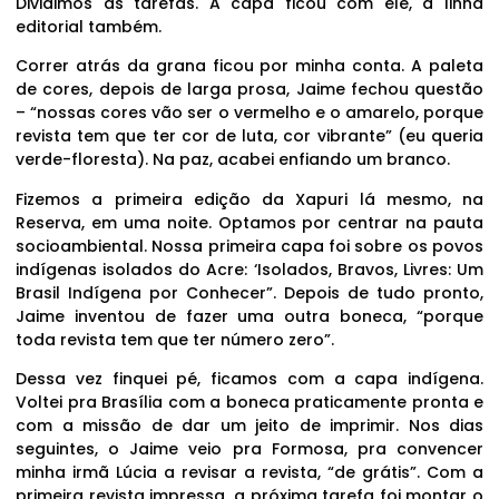
Dividimos as tarefas. A capa ficou com ele, a linha
editorial também.
Correr atrás da grana ficou por minha conta. A paleta
de cores, depois de larga prosa, Jaime fechou questão
– “nossas cores vão ser o vermelho e o amarelo, porque
revista tem que ter cor de luta, cor vibrante” (eu queria
verde-floresta). Na paz, acabei enfiando um branco.
Fizemos a primeira edição da Xapuri lá mesmo, na
Reserva, em uma noite. Optamos por centrar na pauta
socioambiental. Nossa primeira capa foi sobre os povos
indígenas isolados do Acre: ‘Isolados, Bravos, Livres: Um
Brasil Indígena por Conhecer”. Depois de tudo pronto,
Jaime inventou de fazer uma outra boneca, “porque
toda revista tem que ter número zero”.
Dessa vez finquei pé, ficamos com a capa indígena.
Voltei pra Brasília com a boneca praticamente pronta e
com a missão de dar um jeito de imprimir. Nos dias
seguintes, o Jaime veio pra Formosa, pra convencer
minha irmã Lúcia a revisar a revista, “de grátis”. Com a
primeira revista impressa, a próxima tarefa foi montar o