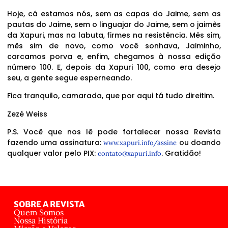
Hoje, cá estamos nós, sem as capas do Jaime, sem as
pautas do Jaime, sem o linguajar do Jaime, sem o jaimês
da Xapuri, mas na labuta, firmes na resistência. Mês sim,
mês sim de novo, como você sonhava, Jaiminho,
carcamos porva e, enfim, chegamos à nossa edição
número 100. E, depois da Xapuri 100, como era desejo
seu, a gente segue esperneando.
Fica tranquilo, camarada, que por aqui tá tudo direitim.
Zezé Weiss
P.S. Você que nos lê pode fortalecer nossa Revista
fazendo uma assinatura:
ou doando
www.xapuri.info/assine
qualquer valor pelo PIX:
. Gratidão!
contato@xapuri.info
SOBRE A REVISTA
Quem Somos
Nossa História