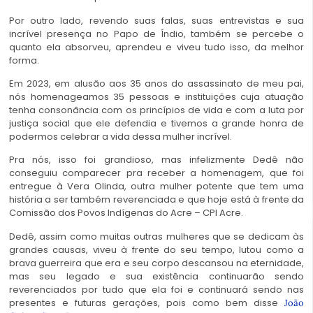
Por outro lado, revendo suas falas, suas entrevistas e sua
incrível presença no Papo de Índio, também se percebe o
quanto ela absorveu, aprendeu e viveu tudo isso, da melhor
forma.
Em 2023, em alusão aos 35 anos do assassinato de meu pai,
nós homenageamos 35 pessoas e instituições cuja atuação
tenha consonância com os princípios de vida e com a luta por
justiça social que ele defendia e tivemos a grande honra de
podermos celebrar a vida dessa mulher incrível.
Pra nós, isso foi grandioso, mas infelizmente Dedê não
conseguiu comparecer pra receber a homenagem, que foi
entregue à Vera Olinda, outra mulher potente que tem uma
história a ser também reverenciada e que hoje está à frente da
Comissão dos Povos Indígenas do Acre – CPI Acre.
Dedê, assim como muitas outras mulheres que se dedicam às
grandes causas, viveu à frente do seu tempo, lutou como a
brava guerreira que era e seu corpo descansou na eternidade,
mas seu legado e sua existência continuarão sendo
reverenciados por tudo que ela foi e continuará sendo nas
presentes e futuras gerações, pois como bem disse
João