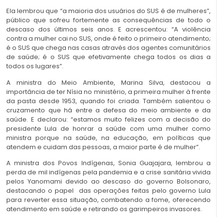
Ela lembrou que “a maioria dos usuários do SUS é de mulheres”,
público que sofreu fortemente as consequências de todo o
descaso dos últimos seis anos. E acrescentou: “A violência
contra a mulher cai no SUS, onde é feito o primeiro atendimento;
é o SUS que chega nas casas através dos agentes comunitários
de saúde; é o SUS que efetivamente chega todos os dias a
todos os lugares”.
A ministra do Meio Ambiente, Marina Silva, destacou a
importância de ter Nísia no ministério, a primeira mulher à frente
da pasta desde 1953, quando foi criada. Também salientou o
cruzamento que há entre a defesa do meio ambiente e da
saúde. E declarou: “estamos muito felizes com a decisão do
presidente Lula de honrar a saúde com uma mulher como
ministra porque na saúde, na educação, em políticas que
atendem e cuidam das pessoas, a maior parte é de mulher”.
A ministra dos Povos Indígenas, Sonia Guajajara, lembrou a
perda de mil indígenas pela pandemia e a crise sanitária vivida
pelos Yanomami devido ao descaso do governo Bolsonaro,
destacando o papel das operações feitas pelo governo Lula
para reverter essa situação, combatendo a fome, oferecendo
atendimento em saúde e retirando os garimpeiros invasores.