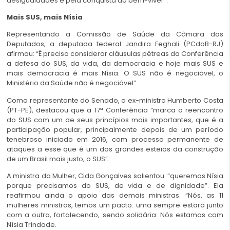
desigualdades e pela conquista do bem-viver”.
Mais SUS, mais Nísia
Representando a Comissão de Saúde da Câmara dos
Deputados, a deputada federal Jandira Feghali (PCdoB-RJ)
afirmou: “É preciso considerar cláusulas pétreas da Conferência
a defesa do SUS, da vida, da democracia e hoje mais SUS e
mais democracia é mais Nísia. O SUS não é negociável, o
Ministério da Saúde não é negociável”.
Como representante do Senado, o ex-ministro Humberto Costa
(PT-PE), destacou que a 17ª Conferência “marca o reencontro
do SUS com um de seus princípios mais importantes, que é a
participação popular, principalmente depois de um período
tenebroso iniciado em 2016, com processo permanente de
ataques a esse que é um dos grandes esteios da construção
de um Brasil mais justo, o SUS”.
A ministra da Mulher, Cida Gonçalves salientou: “queremos Nísia
porque precisamos do SUS, de vida e de dignidade”. Ela
reafirmou ainda o apoio das demais ministras. “Nós, as 11
mulheres ministras, temos um pacto: uma sempre estará junto
com a outra, fortalecendo, sendo solidária. Nós estamos com
Nísia Trindade.