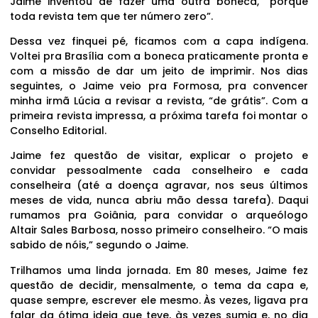
Jaime inventou de fazer uma outra boneca, “porque
toda revista tem que ter número zero”.
Dessa vez finquei pé, ficamos com a capa indígena.
Voltei pra Brasília com a boneca praticamente pronta e
com a missão de dar um jeito de imprimir. Nos dias
seguintes, o Jaime veio pra Formosa, pra convencer
minha irmã Lúcia a revisar a revista, “de grátis”. Com a
primeira revista impressa, a próxima tarefa foi montar o
Conselho Editorial.
Jaime fez questão de visitar, explicar o projeto e
convidar pessoalmente cada conselheiro e cada
conselheira (até a doença agravar, nos seus últimos
meses de vida, nunca abriu mão dessa tarefa). Daqui
rumamos pra Goiânia, para convidar o arqueólogo
Altair Sales Barbosa, nosso primeiro conselheiro. “O mais
sabido de nóis,” segundo o Jaime.
Trilhamos uma linda jornada. Em 80 meses, Jaime fez
questão de decidir, mensalmente, o tema da capa e,
quase sempre, escrever ele mesmo. Às vezes, ligava pra
falar da ótima ideia que teve, às vezes sumia e, no dia