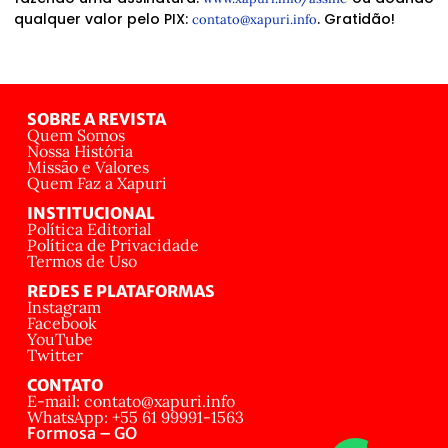
qualquer valor pelo PIX:
. Gratidão!
contato@xapuri.info
SOBRE A REVISTA
Quem Somos
Nossa História
Missão e Valores
Quem Faz a Xapuri
INSTITUCIONAL
Política Editorial
Política de Privacidade
Termos de Uso
REDES E PLATAFORMAS
Instagram
Facebook
YouTube
Twitter
CONTATO
E-mail: contato@xapuri.info
WhatsApp: +55 61 99991-1563
Formosa – GO