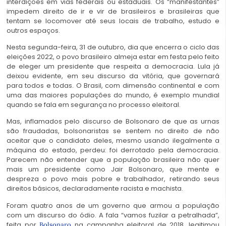
interdições em vias federais ou estaduais. Os “manifestantes”
impedem direito de ir e vir de brasileiros e brasileiras que
tentam se locomover até seus locais de trabalho, estudo e
outros espaços.
Nesta segunda-feira, 31 de outubro, dia que encerra o ciclo das
eleições 2022, o povo brasileiro almeja estar em festa pelo feito
de eleger um presidente que respeita a democracia. Lula já
deixou evidente, em seu discurso da vitória, que governará
para todos e todas. O Brasil, com dimensão continental e com
uma das maiores populações do mundo, é exemplo mundial
quando se fala em segurança no processo eleitoral.
Mas, inflamados pelo discurso de Bolsonaro de que as urnas
são fraudadas, bolsonaristas se sentem no direito de não
aceitar que o candidato deles, mesmo usando ilegalmente a
máquina do estado, perdeu: foi derrotado pela democracia.
Parecem não entender que a população brasileira não quer
mais um presidente como Jair Bolsonaro, que mente e
despreza o povo mais pobre e trabalhador, retirando seus
direitos básicos, declaradamente racista e machista.
Foram quatro anos de um governo que armou a população
com um discurso do ódio. A fala “vamos fuzilar a petralhada”,
feita por
na campanha eleitoral de 2018, legitimou
Bolsonaro