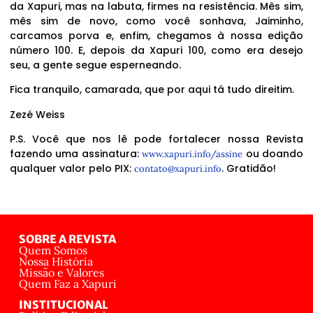
da Xapuri, mas na labuta, firmes na resistência. Mês sim,
mês sim de novo, como você sonhava, Jaiminho,
carcamos porva e, enfim, chegamos à nossa edição
número 100. E, depois da Xapuri 100, como era desejo
seu, a gente segue esperneando.
Fica tranquilo, camarada, que por aqui tá tudo direitim.
Zezé Weiss
P.S. Você que nos lê pode fortalecer nossa Revista
fazendo uma assinatura:
ou doando
www.xapuri.info/assine
qualquer valor pelo PIX:
. Gratidão!
contato@xapuri.info
SOBRE A REVISTA
Quem Somos
Nossa História
Missão e Valores
Quem Faz a Xapuri
INSTITUCIONAL