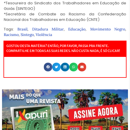
*Tesoureira do Sindicato dos Trabalhadores em Educação de
Goiás (SINTEGO)
*Secretária de Combate ao Racismo da Confederação
Nacional dos Trabalhadores em Educação (CNTE)
Tags:
,
,
,
,
Brasil
Ditadura Militar
Educação
Movimento Negro
,
,
Racismo
Sintego
Violência
GOSTOU DESTA MATÉRIA? ENTÃO, POR FAVOR, PASSA PRA FRENTE.
COMPARTILHE EM TODAS AS SUAS REDES. NÃO CUSTA NADA, É SÓ CLICAR!