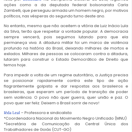
ações como a da deputada federal bolsonarista Carla
Zambelli, que perseguiu armada um homem negro, por motivos
políticos, nas vésperas do segundo turno deste ano.
No entanto, mesmo que não aceitem a vitória de Luiz Inácio Lula
da Silva, terão que respeitar a vontade popular. A democracia
sempre vencerá, pois seguimos lutando para que ela
permaneça viva. A ditadura militar foi um marco de violência
profundo na história do Brasil, deixando milhares de mortos e
exilados. Milhares de pessoas se colocaram contra a ditadura,
lutaram para construir o Estado Democrático de Direito que
temos hoje.
Para impedir a volta de um regime autoritário, a Justiça precisa
se posicionar rapidamente contra este tipo de ação
flagrantemente golpista e dar respostas aos brasileiros e
brasileiras, que esperam um período de transição de poder
sem violência. O povo não quer guerra, quer união e paz. O
povo quer ser feliz. Deixem o Brasil sorrir de novo!
– Professora e sindicalista
Iêda Leal
*Coordenadora Nacional do Movimento Negro Unificado (MNU)
*Secretária de Comunicação da Central Única dos
Trabalhadores de Goiás (CUT-GO)