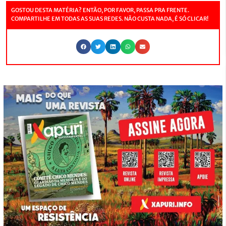
GOSTOU DESTA MATÉRIA? ENTÃO, POR FAVOR, PASSA PRA FRENTE.
COMPARTILHE EM TODAS AS SUAS REDES. NÃO CUSTA NADA, É SÓ CLICAR!