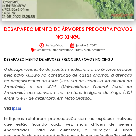
DESAPARECIMENTO DE ÁRVORES PREOCUPA POVOS
NO XINGU
Revista Xapuri
janeiro 5, 2022
,
,
,
Amazônia
Biodiversidade
Brasil
Meio Ambiente
DESAPARECIMENTO DE ÁRVORES PREOCUPA POVOS NO XINGU
O desaparecimento de plantas medicinais e de árvores usadas
pelo povo Kuikuro na construção de casas chamou a atenção
de pesquisadores do IPAM (Instituto de Pesquisa Ambiental da
Amazônia) e da UFRA (Universidade Federal Rural da
Amazônia) que estiveram no Território Indígena do Xingu (TIX)
entre 13 e 17 de dezembro, em Mato Grosso…
Via
Ipam
Indígenas relataram preocupação com as espécies nativas,
que estão ficando cada vez mais difíceis de serem
encontradas. Para os cientistas, o “sumiço” é uma
consequência da degradação causada por incêndios florestais