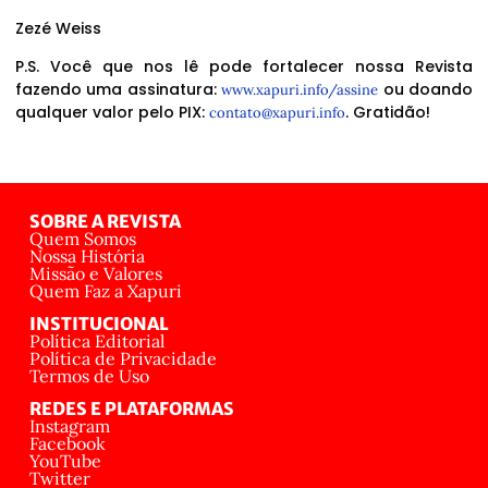
Zezé Weiss
P.S. Você que nos lê pode fortalecer nossa Revista
fazendo uma assinatura:
ou doando
www.xapuri.info/assine
qualquer valor pelo PIX:
. Gratidão!
contato@xapuri.info
SOBRE A REVISTA
Quem Somos
Nossa História
Missão e Valores
Quem Faz a Xapuri
INSTITUCIONAL
Política Editorial
Política de Privacidade
Termos de Uso
REDES E PLATAFORMAS
Instagram
Facebook
YouTube
Twitter