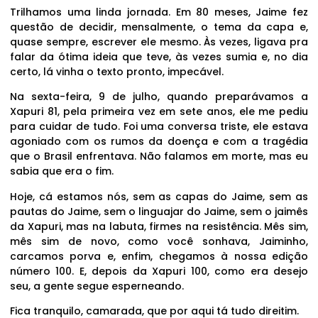
Trilhamos uma linda jornada. Em 80 meses, Jaime fez
questão de decidir, mensalmente, o tema da capa e,
quase sempre, escrever ele mesmo. Às vezes, ligava pra
falar da ótima ideia que teve, às vezes sumia e, no dia
certo, lá vinha o texto pronto, impecável.
Na sexta-feira, 9 de julho, quando preparávamos a
Xapuri 81, pela primeira vez em sete anos, ele me pediu
para cuidar de tudo. Foi uma conversa triste, ele estava
agoniado com os rumos da doença e com a tragédia
que o Brasil enfrentava. Não falamos em morte, mas eu
sabia que era o fim.
Hoje, cá estamos nós, sem as capas do Jaime, sem as
pautas do Jaime, sem o linguajar do Jaime, sem o jaimês
da Xapuri, mas na labuta, firmes na resistência. Mês sim,
mês sim de novo, como você sonhava, Jaiminho,
carcamos porva e, enfim, chegamos à nossa edição
número 100. E, depois da Xapuri 100, como era desejo
seu, a gente segue esperneando.
Fica tranquilo, camarada, que por aqui tá tudo direitim.