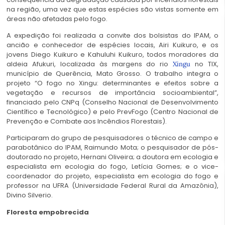
na região, uma vez que estas espécies são vistas somente em
áreas não afetadas pelo fogo.
A expedição foi realizada a convite dos bolsistas do IPAM, o
ancião e conhecedor de espécies locais, Airi Kuikuro, e os
jovens Diego Kuikuro e Kahuluhi Kuikuro, todos moradores da
aldeia Afukuri, localizada às margens do rio
no TIX,
Xingu
município de Querência, Mato Grosso. O trabalho integra o
projeto “O fogo no Xingu: determinantes e efeitos sobre a
vegetação e recursos de importância socioambiental”,
financiado pelo CNPq (Conselho Nacional de Desenvolvimento
Científico e Tecnológico) e pelo PrevFogo (Centro Nacional de
Prevenção e Combate aos Incêndios Florestais).
Participaram do grupo de pesquisadores o técnico de campo e
parabotânico do IPAM, Raimundo Mota; o pesquisador de pós-
doutorado no projeto, Hernani Oliveira; a doutora em ecologia e
especialista em ecologia do fogo, Letícia Gomes; e o vice-
coordenador do projeto, especialista em ecologia do fogo e
professor na UFRA (Universidade Federal Rural da Amazônia),
Divino Silverio.
Floresta empobrecida