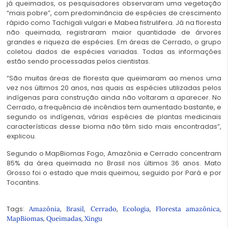
já queimados, os pesquisadores observaram uma vegetação
“mais pobre”, com predominância de espécies de crescimento
rápido como Tachigali vulgari e Mabea fistrulifera. Já na floresta
não queimada, registraram maior quantidade de árvores
grandes e riqueza de espécies. Em áreas de Cerrado, o grupo
coletou dados de espécies variadas. Todas as informações
estão sendo processadas pelos cientistas.
“São muitas áreas de floresta que queimaram ao menos uma
vez nos últimos 20 anos, nas quais as espécies utilizadas pelos
indígenas para construção ainda não voltaram a aparecer. No
Cerrado, a frequência de incêndios tem aumentado bastante, e
segundo os indígenas, várias espécies de plantas medicinais
características desse bioma não têm sido mais encontradas”,
explicou.
Segundo o MapBiomas Fogo, Amazônia e Cerrado concentram
85% da área queimada no Brasil nos últimos 36 anos. Mato
Grosso foi o estado que mais queimou, seguido por Pará e por
Tocantins.
Tags:
,
,
,
,
,
Amazônia
Brasil
Cerrado
Ecologia
Floresta amazônica
,
,
MapBiomas
Queimadas
Xingu