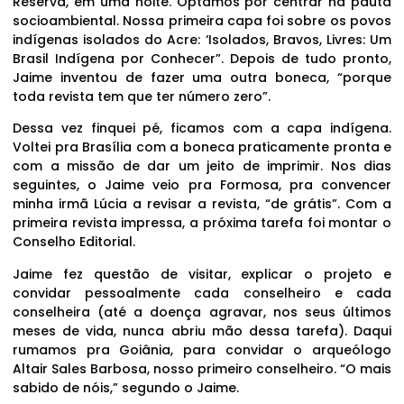
Reserva, em uma noite. Optamos por centrar na pauta
socioambiental. Nossa primeira capa foi sobre os povos
indígenas isolados do Acre: ‘Isolados, Bravos, Livres: Um
Brasil Indígena por Conhecer”. Depois de tudo pronto,
Jaime inventou de fazer uma outra boneca, “porque
toda revista tem que ter número zero”.
Dessa vez finquei pé, ficamos com a capa indígena.
Voltei pra Brasília com a boneca praticamente pronta e
com a missão de dar um jeito de imprimir. Nos dias
seguintes, o Jaime veio pra Formosa, pra convencer
minha irmã Lúcia a revisar a revista, “de grátis”. Com a
primeira revista impressa, a próxima tarefa foi montar o
Conselho Editorial.
Jaime fez questão de visitar, explicar o projeto e
convidar pessoalmente cada conselheiro e cada
conselheira (até a doença agravar, nos seus últimos
meses de vida, nunca abriu mão dessa tarefa). Daqui
rumamos pra Goiânia, para convidar o arqueólogo
Altair Sales Barbosa, nosso primeiro conselheiro. “O mais
sabido de nóis,” segundo o Jaime.