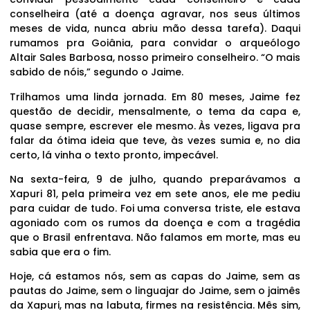
conselheira (até a doença agravar, nos seus últimos
meses de vida, nunca abriu mão dessa tarefa). Daqui
rumamos pra Goiânia, para convidar o arqueólogo
Altair Sales Barbosa, nosso primeiro conselheiro. “O mais
sabido de nóis,” segundo o Jaime.
Trilhamos uma linda jornada. Em 80 meses, Jaime fez
questão de decidir, mensalmente, o tema da capa e,
quase sempre, escrever ele mesmo. Às vezes, ligava pra
falar da ótima ideia que teve, às vezes sumia e, no dia
certo, lá vinha o texto pronto, impecável.
Na sexta-feira, 9 de julho, quando preparávamos a
Xapuri 81, pela primeira vez em sete anos, ele me pediu
para cuidar de tudo. Foi uma conversa triste, ele estava
agoniado com os rumos da doença e com a tragédia
que o Brasil enfrentava. Não falamos em morte, mas eu
sabia que era o fim.
Hoje, cá estamos nós, sem as capas do Jaime, sem as
pautas do Jaime, sem o linguajar do Jaime, sem o jaimês
da Xapuri, mas na labuta, firmes na resistência. Mês sim,