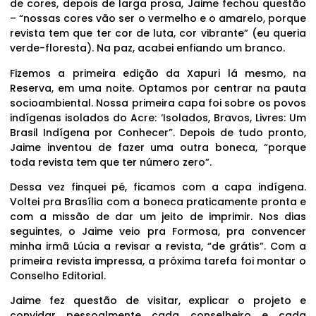
de cores, depois de larga prosa, Jaime fechou questão
– “nossas cores vão ser o vermelho e o amarelo, porque
revista tem que ter cor de luta, cor vibrante” (eu queria
verde-floresta). Na paz, acabei enfiando um branco.
Fizemos a primeira edição da Xapuri lá mesmo, na
Reserva, em uma noite. Optamos por centrar na pauta
socioambiental. Nossa primeira capa foi sobre os povos
indígenas isolados do Acre: ‘Isolados, Bravos, Livres: Um
Brasil Indígena por Conhecer”. Depois de tudo pronto,
Jaime inventou de fazer uma outra boneca, “porque
toda revista tem que ter número zero”.
Dessa vez finquei pé, ficamos com a capa indígena.
Voltei pra Brasília com a boneca praticamente pronta e
com a missão de dar um jeito de imprimir. Nos dias
seguintes, o Jaime veio pra Formosa, pra convencer
minha irmã Lúcia a revisar a revista, “de grátis”. Com a
primeira revista impressa, a próxima tarefa foi montar o
Conselho Editorial.
Jaime fez questão de visitar, explicar o projeto e
convidar pessoalmente cada conselheiro e cada