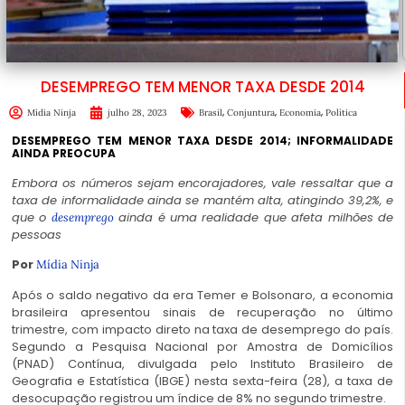
DESEMPREGO TEM MENOR TAXA DESDE 2014
,
,
,
Mídia Ninja
julho 28, 2023
Brasil
Conjuntura
Economia
Política
DESEMPREGO TEM MENOR TAXA DESDE 2014; INFORMALIDADE
AINDA PREOCUPA
Embora os números sejam encorajadores, vale ressaltar que a
taxa de informalidade ainda se mantém alta, atingindo 39,2%, e
que o
ainda é uma realidade que afeta milhões de
desemprego
pessoas
Por
Mídia Ninja
Após o saldo negativo da era Temer e Bolsonaro, a economia
brasileira apresentou sinais de recuperação no último
trimestre, com impacto direto na taxa de desemprego do país.
Segundo a Pesquisa Nacional por Amostra de Domicílios
(PNAD) Contínua, divulgada pelo Instituto Brasileiro de
Geografia e Estatística (IBGE) nesta sexta-feira (28), a taxa de
desocupação registrou um índice de 8% no segundo trimestre.