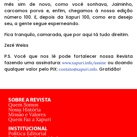
mês sim de novo, como você sonhava, Jaiminho,
carcamos porva e, enfim, chegamos à nossa edição
número 100. E, depois da Xapuri 100, como era desejo
seu, a gente segue esperneando.
Fica tranquilo, camarada, que por aqui tá tudo direitim.
Zezé Weiss
P.S. Você que nos lê pode fortalecer nossa Revista
fazendo uma assinatura:
ou doando
www.xapuri.info/assine
qualquer valor pelo PIX:
. Gratidão!
contato@xapuri.info
SOBRE A REVISTA
Quem Somos
Nossa História
Missão e Valores
Quem Faz a Xapuri
INSTITUCIONAL
Política Editorial