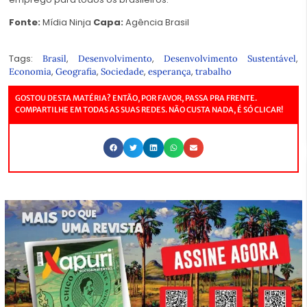
Fonte:
Mídia Ninja
Capa:
Agência Brasil
Tags:
,
,
,
Brasil
Desenvolvimento
Desenvolvimento Sustentável
,
,
,
,
Economia
Geografia
Sociedade
esperança
trabalho
GOSTOU DESTA MATÉRIA? ENTÃO, POR FAVOR, PASSA PRA FRENTE.
COMPARTILHE EM TODAS AS SUAS REDES. NÃO CUSTA NADA, É SÓ CLICAR!