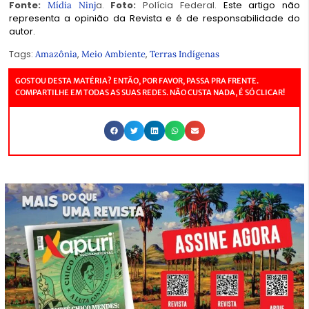
Fonte:
a.
Foto:
Polícia Federal.
Este artigo não
Mídia Ninj
representa a opinião da Revista e é de responsabilidade do
autor.
Tags:
,
,
Amazônia
Meio Ambiente
Terras Indígenas
GOSTOU DESTA MATÉRIA? ENTÃO, POR FAVOR, PASSA PRA FRENTE.
COMPARTILHE EM TODAS AS SUAS REDES. NÃO CUSTA NADA, É SÓ CLICAR!