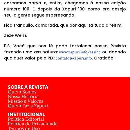
carcamos porva e, enfim, chegamos à nossa edição
número 100. E, depois da Xapuri 100, como era desejo
seu, a gente segue esperneando.
Fica tranquilo, camarada, que por aqui tá tudo direitim.
Zezé Weiss
P.S. Você que nos lê pode fortalecer nossa Revista
fazendo uma assinatura:
ou doando
www.xapuri.info/assine
qualquer valor pelo PIX:
. Gratidão!
contato@xapuri.info
SOBRE A REVISTA
Quem Somos
Nossa História
Missão e Valores
Quem Faz a Xapuri
INSTITUCIONAL
Política Editorial
Política de Privacidade
Termos de Uso