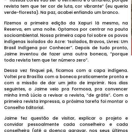
– “nossas cores vão ser o vermelho e o amarelo, porque
revista tem que ter cor de luta, cor vibrante” (eu queria
verde-floresta). Na paz, acabei enfiando um branco.
Fizemos a primeira edição da Xapuri lá mesmo, na
Reserva, em uma noite. Optamos por centrar na pauta
socioambiental. Nossa primeira capa foi sobre os povos
indígenas isolados do Acre: ‘Isolados, Bravos, Livres: Um
Brasil Indígena por Conhecer”. Depois de tudo pronto,
Jaime inventou de fazer uma outra boneca, “porque
toda revista tem que ter número zero”.
Dessa vez finquei pé, ficamos com a capa indígena.
Voltei pra Brasília com a boneca praticamente pronta e
com a missão de dar um jeito de imprimir. Nos dias
seguintes, o Jaime veio pra Formosa, pra convencer
minha irmã Lúcia a revisar a revista, “de grátis”. Com a
primeira revista impressa, a próxima tarefa foi montar o
Conselho Editorial.
Jaime fez questão de visitar, explicar o projeto e
convidar pessoalmente cada conselheiro e cada
conselheira (até a doença agravar, nos seus últimos