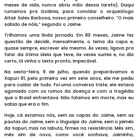
meses de vida, nunca abriu mão dessa tarefa). Daqui
rumamos pra Goiânia, para convidar o arqueólogo
Altair Sales Barbosa, nosso primeiro conselheiro. “O mais
sabido de nóis,” segundo o Jaime.
Trilhamos uma linda jornada. Em 80 meses, Jaime fez
questão de decidir, mensalmente, o tema da capa e,
quase sempre, escrever ele mesmo. Às vezes, ligava pra
falar da ótima ideia que teve, às vezes sumia e, no dia
certo, lá vinha o texto pronto, impecável.
Na sexta-feira, 9 de julho, quando preparávamos a
Xapuri 81, pela primeira vez em sete anos, ele me pediu
para cuidar de tudo. Foi uma conversa triste, ele estava
agoniado com os rumos da doença e com a tragédia
que o Brasil enfrentava. Não falamos em morte, mas eu
sabia que era o fim.
Hoje, cá estamos nós, sem as capas do Jaime, sem as
pautas do Jaime, sem o linguajar do Jaime, sem o jaimês
da Xapuri, mas na labuta, firmes na resistência. Mês sim,
mês sim de novo, como você sonhava, Jaiminho,