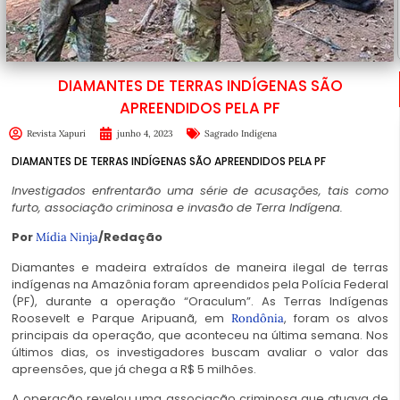
DIAMANTES DE TERRAS INDÍGENAS SÃO
APREENDIDOS PELA PF
Revista Xapuri
junho 4, 2023
Sagrado Indígena
DIAMANTES DE TERRAS INDÍGENAS SÃO APREENDIDOS PELA PF
Investigados enfrentarão uma série de acusações, tais como
furto, associação criminosa e invasão de Terra Indígena.
Por
/Redação
Mídia Ninja
Diamantes e madeira extraídos de maneira ilegal de terras
indígenas na Amazônia foram apreendidos pela Polícia Federal
(PF), durante a operação “Oraculum”. As Terras Indígenas
Roosevelt e Parque Aripuanã, em
, foram os alvos
Rondônia
principais da operação, que aconteceu na última semana. Nos
últimos dias, os investigadores buscam avaliar o valor das
apreensões, que já chega a R$ 5 milhões.
A operação revelou uma associação criminosa que atuava de