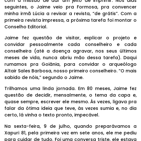
com a missão de dar um jeito de imprimir. Nos dias
seguintes, o Jaime veio pra Formosa, pra convencer
minha irmã Lúcia a revisar a revista, “de grátis”. Com a
primeira revista impressa, a próxima tarefa foi montar o
Conselho Editorial.
Jaime fez questão de visitar, explicar o projeto e
convidar pessoalmente cada conselheiro e cada
conselheira (até a doença agravar, nos seus últimos
meses de vida, nunca abriu mão dessa tarefa). Daqui
rumamos pra Goiânia, para convidar o arqueólogo
Altair Sales Barbosa, nosso primeiro conselheiro. “O mais
sabido de nóis,” segundo o Jaime.
Trilhamos uma linda jornada. Em 80 meses, Jaime fez
questão de decidir, mensalmente, o tema da capa e,
quase sempre, escrever ele mesmo. Às vezes, ligava pra
falar da ótima ideia que teve, às vezes sumia e, no dia
certo, lá vinha o texto pronto, impecável.
Na sexta-feira, 9 de julho, quando preparávamos a
Xapuri 81, pela primeira vez em sete anos, ele me pediu
para cuidar de tudo. Foi uma conversa triste, ele estava