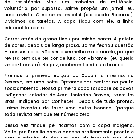
de resistência. Mais um trabalho de militância,
voluntário, por suposto. Jaime propôs um jornal; eu,
uma revista. O nome eu escolhi (ele queria Bacurau).
Dividimos as tarefas. A capa ficou com ele, a linha
editorial também.
Correr atrás da grana ficou por minha conta. A paleta
de cores, depois de larga prosa, Jaime fechou questão
– “nossas cores vão ser o vermelho e o amarelo, porque
revista tem que ter cor de luta, cor vibrante” (eu queria
verde-floresta). Na paz, acabei enfiando um branco.
Fizemos a primeira edição da Xapuri lá mesmo, na
Reserva, em uma noite. Optamos por centrar na pauta
socioambiental. Nossa primeira capa foi sobre os povos
indígenas isolados do Acre: ‘Isolados, Bravos, Livres: Um
Brasil Indígena por Conhecer”. Depois de tudo pronto,
Jaime inventou de fazer uma outra boneca, “porque
toda revista tem que ter número zero”.
Dessa vez finquei pé, ficamos com a capa indígena.
Voltei pra Brasília com a boneca praticamente pronta e