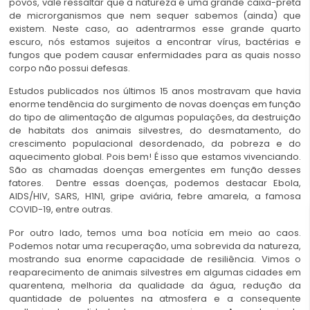
povos, vale ressaltar que a natureza é uma grande caixa-preta
de microrganismos que nem sequer sabemos (ainda) que
existem. Neste caso, ao adentrarmos esse grande quarto
escuro, nós estamos sujeitos a encontrar vírus, bactérias e
fungos que podem causar enfermidades para as quais nosso
corpo não possui defesas.
Estudos publicados nos últimos 15 anos mostravam que havia
enorme tendência do surgimento de novas doenças em função
do tipo de alimentação de algumas populações, da destruição
de habitats dos animais silvestres, do desmatamento, do
crescimento populacional desordenado, da pobreza e do
aquecimento global. Pois bem! É isso que estamos vivenciando.
São as chamadas doenças emergentes em função desses
fatores. Dentre essas doenças, podemos destacar Ebola,
AIDS/HIV, SARS, H1N1, gripe aviária, febre amarela, a famosa
COVID-19, entre outras.
Por outro lado, temos uma boa notícia em meio ao caos.
Podemos notar uma recuperação, uma sobrevida da natureza,
mostrando sua enorme capacidade de resiliência. Vimos o
reaparecimento de animais silvestres em algumas cidades em
quarentena, melhoria da qualidade da água, redução da
quantidade de poluentes na atmosfera e a consequente