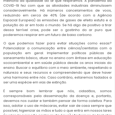
melhoria da qualidade do ar que respiramos. A pandemia da
COVID-19 fez com que as atividades industriais diminuíssem
consideravelmente. Há inúmeros cancelamentos de voos,
reduzindo em cerca de 40% (de acordo com a Agência
Espacial Europeia) as emissões de gases de efeito estufa e a
poluição do ar em todo o mundo. Se há algo de positivo a tirar
dessa terrível crise, pode ser o gostinho do ar puro que
poderemos respirar em um futuro de baixo carbono.
O que podemos fazer para evitar situações como essas?
Potencializar a comunicação entre ciência/cientistas com a
população em geral. Implementar políticas públicas de
saneamento básico, atuar no ensino com ênfase em educação
socioambiental e em saúde pública desde os anos iniciais do
ensino. Buscar o equilíbrio com o meio ambiente, respeitando a
natureza e seus recursos e compreendendo que deve haver
uma harmonia entre nós. Caso contrário, estaremos fadados a
ser uma espécie em vias de extinção.
É sempre bom lembrar que nós, cidadãos, somos
corresponsáveis pela disseminação da doença e, portanto,
devemos nos cuidar e também pensar de forma coletiva. Para
isso, adotar o uso de máscaras, evitar sair de casa sempre que
possível, higienizar as mãos e tudo o que entra em nossos lares