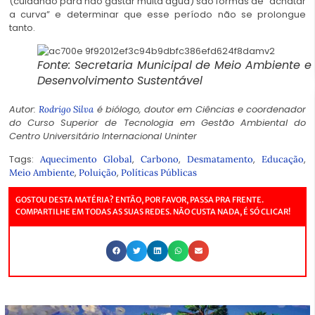
(cuidando para não gastar muita água) são formas de “achatar
a curva” e determinar que esse período não se prolongue
tanto.
Fonte: Secretaria Municipal de Meio Ambiente e
Desenvolvimento Sustentável
Autor:
é biólogo, doutor em Ciências e coordenador
Rodrigo Silva
do Curso Superior de Tecnologia em Gestão Ambiental do
Centro Universitário Internacional Uninter
Tags:
,
,
,
,
Aquecimento Global
Carbono
Desmatamento
Educação
,
,
Meio Ambiente
Poluição
Políticas Públicas
GOSTOU DESTA MATÉRIA? ENTÃO, POR FAVOR, PASSA PRA FRENTE.
COMPARTILHE EM TODAS AS SUAS REDES. NÃO CUSTA NADA, É SÓ CLICAR!