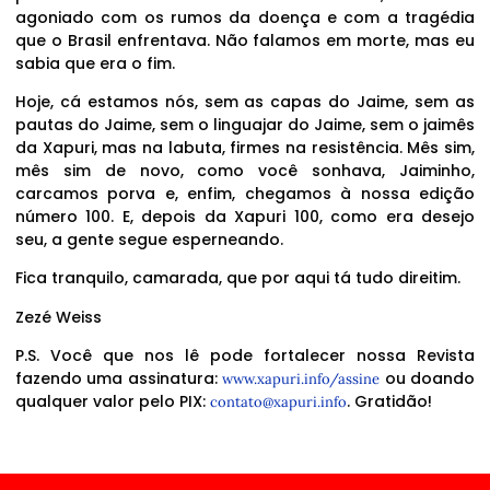
agoniado com os rumos da doença e com a tragédia
que o Brasil enfrentava. Não falamos em morte, mas eu
sabia que era o fim.
Hoje, cá estamos nós, sem as capas do Jaime, sem as
pautas do Jaime, sem o linguajar do Jaime, sem o jaimês
da Xapuri, mas na labuta, firmes na resistência. Mês sim,
mês sim de novo, como você sonhava, Jaiminho,
carcamos porva e, enfim, chegamos à nossa edição
número 100. E, depois da Xapuri 100, como era desejo
seu, a gente segue esperneando.
Fica tranquilo, camarada, que por aqui tá tudo direitim.
Zezé Weiss
P.S. Você que nos lê pode fortalecer nossa Revista
fazendo uma assinatura:
ou doando
www.xapuri.info/assine
qualquer valor pelo PIX:
. Gratidão!
contato@xapuri.info