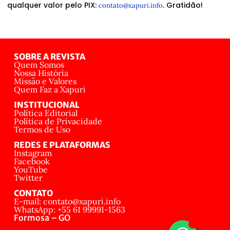
qualquer valor pelo PIX:
. Gratidão!
contato@xapuri.info
SOBRE A REVISTA
Quem Somos
Nossa História
Missão e Valores
Quem Faz a Xapuri
INSTITUCIONAL
Política Editorial
Política de Privacidade
Termos de Uso
REDES E PLATAFORMAS
Instagram
Facebook
YouTube
Twitter
CONTATO
E-mail: contato@xapuri.info
WhatsApp: +55 61 99991-1563
Formosa – GO