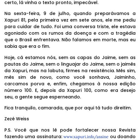
certo, lá vinha o texto pronto, impecável.
Na sexta-feira, 9 de julho, quando preparávamos a
Xapuri 81, pela primeira vez em sete anos, ele me pediu
para cuidar de tudo. Foi uma conversa triste, ele estava
agoniado com os rumos da doença e com a tragédia
que o Brasil enfrentava. Não falamos em morte, mas eu
sabia que era o fim.
Hoje, cá estamos nós, sem as capas do Jaime, sem as
pautas do Jaime, sem o linguajar do Jaime, sem o jaimês
da Xapuri, mas na labuta, firmes na resistência. Mês sim,
mês sim de novo, como você sonhava, Jaiminho,
carcamos porva e, enfim, chegamos à nossa edição
número 100. E, depois da Xapuri 100, como era desejo
seu, a gente segue esperneando.
Fica tranquilo, camarada, que por aqui tá tudo direitim.
Zezé Weiss
P.S. Você que nos lê pode fortalecer nossa Revista
fazendo uma assinatura:
ou doando
www.xapuri.info/assine