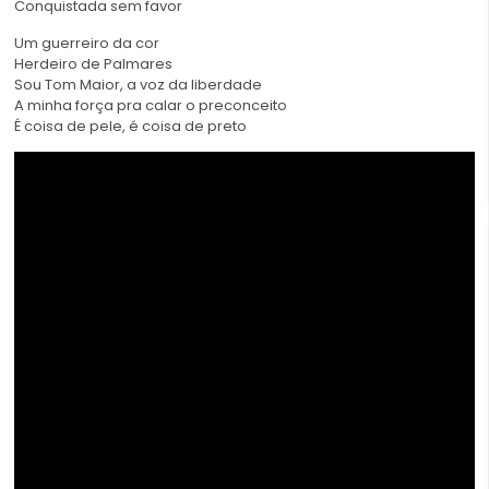
Conquistada sem favor
Um guerreiro da cor
Herdeiro de Palmares
Sou Tom Maior, a voz da liberdade
A minha força pra calar o preconceito
É coisa de pele, é coisa de preto