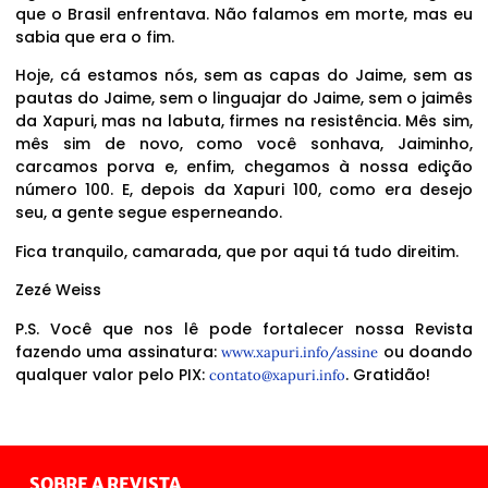
que o Brasil enfrentava. Não falamos em morte, mas eu
sabia que era o fim.
Hoje, cá estamos nós, sem as capas do Jaime, sem as
pautas do Jaime, sem o linguajar do Jaime, sem o jaimês
da Xapuri, mas na labuta, firmes na resistência. Mês sim,
mês sim de novo, como você sonhava, Jaiminho,
carcamos porva e, enfim, chegamos à nossa edição
número 100. E, depois da Xapuri 100, como era desejo
seu, a gente segue esperneando.
Fica tranquilo, camarada, que por aqui tá tudo direitim.
Zezé Weiss
P.S. Você que nos lê pode fortalecer nossa Revista
fazendo uma assinatura:
ou doando
www.xapuri.info/assine
qualquer valor pelo PIX:
. Gratidão!
contato@xapuri.info
SOBRE A REVISTA