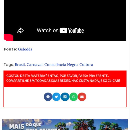
Fonte:
Geledés
Tags:
,
,
,
Brasil
Carnaval
Consciência Negra
Cultura
GOSTOU DESTA MATÉRIA? ENTÃO, POR FAVOR, PASSA PRA FRENTE.
COMPARTILHE EM TODAS AS SUAS REDES. NÃO CUSTA NADA, É SÓ CLICAR!