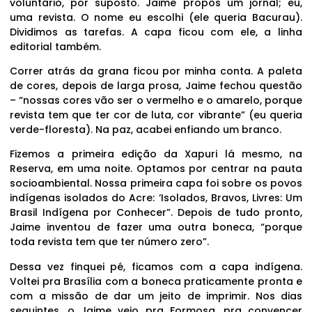
voluntário, por suposto. Jaime propôs um jornal; eu,
uma revista. O nome eu escolhi (ele queria Bacurau).
Dividimos as tarefas. A capa ficou com ele, a linha
editorial também.
Correr atrás da grana ficou por minha conta. A paleta
de cores, depois de larga prosa, Jaime fechou questão
– “nossas cores vão ser o vermelho e o amarelo, porque
revista tem que ter cor de luta, cor vibrante” (eu queria
verde-floresta). Na paz, acabei enfiando um branco.
Fizemos a primeira edição da Xapuri lá mesmo, na
Reserva, em uma noite. Optamos por centrar na pauta
socioambiental. Nossa primeira capa foi sobre os povos
indígenas isolados do Acre: ‘Isolados, Bravos, Livres: Um
Brasil Indígena por Conhecer”. Depois de tudo pronto,
Jaime inventou de fazer uma outra boneca, “porque
toda revista tem que ter número zero”.
Dessa vez finquei pé, ficamos com a capa indígena.
Voltei pra Brasília com a boneca praticamente pronta e
com a missão de dar um jeito de imprimir. Nos dias
seguintes, o Jaime veio pra Formosa, pra convencer