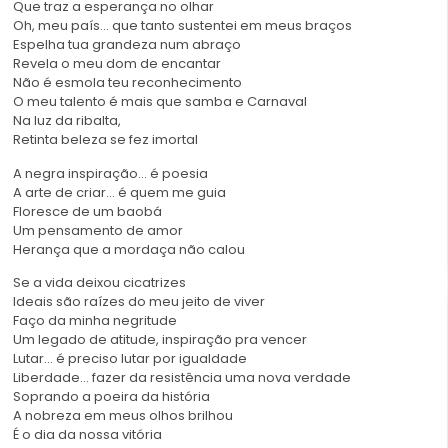
Que traz a esperança no olhar
Oh, meu país… que tanto sustentei em meus braços
Espelha tua grandeza num abraço
Revela o meu dom de encantar
Não é esmola teu reconhecimento
O meu talento é mais que samba e Carnaval
Na luz da ribalta,
Retinta beleza se fez imortal
A negra inspiração… é poesia
A arte de criar… é quem me guia
Floresce de um baobá
Um pensamento de amor
Herança que a mordaça não calou
Se a vida deixou cicatrizes
Ideais são raízes do meu jeito de viver
Faço da minha negritude
Um legado de atitude, inspiração pra vencer
Lutar… é preciso lutar por igualdade
Liberdade… fazer da resistência uma nova verdade
Soprando a poeira da história
A nobreza em meus olhos brilhou
É o dia da nossa vitória