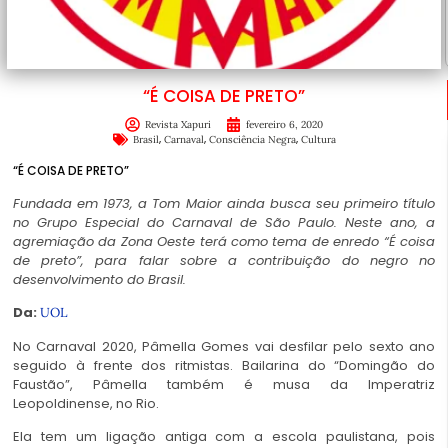
“É COISA DE PRETO”
Revista Xapuri
fevereiro 6, 2020
,
,
,
Brasil
Carnaval
Consciência Negra
Cultura
“É COISA DE PRETO”
Fundada em 1973, a Tom Maior ainda busca seu primeiro título
no Grupo Especial do Carnaval de São Paulo. Neste ano, a
agremiação da Zona Oeste terá como tema de enredo “É coisa
de preto”, para falar sobre a contribuição do negro no
desenvolvimento do Brasil.
Da:
UOL
No Carnaval 2020, Pâmella Gomes vai desfilar pelo sexto ano
seguido à frente dos ritmistas. Bailarina do “Domingão do
Faustão”, Pâmella também é musa da Imperatriz
Leopoldinense, no Rio.
Ela tem um ligação antiga com a escola paulistana, pois