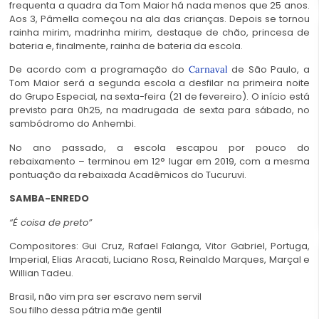
frequenta a quadra da Tom Maior há nada menos que 25 anos.
Aos 3, Pâmella começou na ala das crianças. Depois se tornou
rainha mirim, madrinha mirim, destaque de chão, princesa de
bateria e, finalmente, rainha de bateria da escola.
De acordo com a programação do
de São Paulo, a
Carnaval
Tom Maior será a segunda escola a desfilar na primeira noite
do Grupo Especial, na sexta-feira (21 de fevereiro). O início está
previsto para 0h25, na madrugada de sexta para sábado, no
sambódromo do Anhembi.
No ano passado, a escola escapou por pouco do
rebaixamento – terminou em 12° lugar em 2019, com a mesma
pontuação da rebaixada Acadêmicos do Tucuruvi.
SAMBA-ENREDO
“É coisa de preto”
Compositores: Gui Cruz, Rafael Falanga, Vitor Gabriel, Portuga,
Imperial, Elias Aracati, Luciano Rosa, Reinaldo Marques, Marçal e
Willian Tadeu.
Brasil, não vim pra ser escravo nem servil
Sou filho dessa pátria mãe gentil