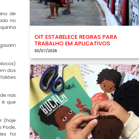
 ano de
zado no
iquinha
OIT ESTABELECE REGRAS PARA
TRABALHO EM APLICATIVOS
jogavam
30/07/2026
blocos)
lém dos
foliões
ade nas
s é que
r (hoje
o Pode,
es foi