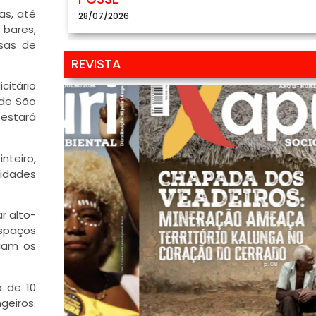
as, até
28/07/2026
 bares,
asas de
REVISTA
citário
 de São
 estará
nteiro,
tidades
r alto-
espaços
iam os
a de 10
geiros.