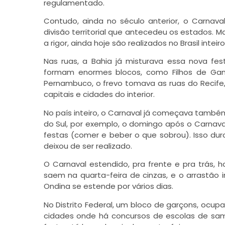
regulamentado.
Contudo, ainda no século anterior, o Carnav
divisão territorial que antecedeu os estados. M
a rigor, ainda hoje são realizados no Brasil inteiro
Nas ruas, a Bahia já misturava essa nova fe
formam enormes blocos, como Filhos de Gand
Pernambuco, o frevo tomava as ruas do Recife
capitais e cidades do interior.
No país inteiro, o Carnaval já começava també
do Sul, por exemplo, o domingo após o Carnava
festas (comer e beber o que sobrou). Isso dur
deixou de ser realizado.
O Carnaval estendido, pra frente e pra trás, 
saem na quarta-feira de cinzas, e o arrastão in
Ondina se estende por vários dias.
No Distrito Federal, um bloco de garçons, ocupa
cidades onde há concursos de escolas de samb