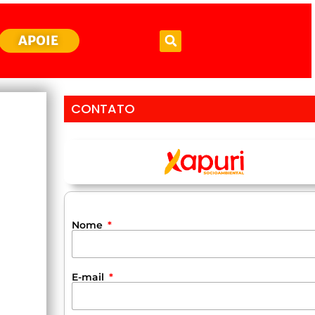
APOIE
CONTATO
Nome
E-mail