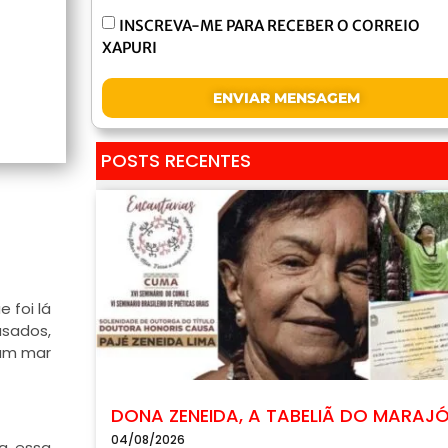
INSCREVA-ME PARA RECEBER O CORREIO
XAPURI
ENVIAR MENSAGEM
POSTS RECENTES
 foi lá
usados,
 um mar
DONA ZENEIDA, A TABELIÃ DO MARAJ
04/08/2026
ia essa