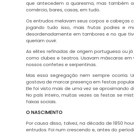
que antecedem a quaresma, mas também ao f
comércio, bares, casas, em tudo.
Os entrudos melavam seus corpos e cabeças com
jogando tudo isso, mais frutas podres e m
desordenadamente em tambores e no que tive
queriam ouvir.
As elites refinadas de origem portuguesa ou j
como clubes e teatros. Usavam máscaras em v
nossos confetes e serpentinas.
Mas essa segregação nem sempre ocorria. U
gostava de marcar presença em festas populares
Ele foi visto mais de uma vez se aproximando d
No país inteiro, muitas vezes as festas se m
faixas sociais.
O NASCIMENTO
Por causa disso, talvez, na década de 1850 ho
entrudos. Foi num crescendo e, antes do períod