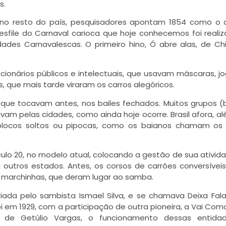
s.
a no resto do país, pesquisadores apontam 1854 como o
desfile do Carnaval carioca que hoje conhecemos foi reali
des Carnavalescas. O primeiro hino, Ó abre alas, de Ch
ncionários públicos e intelectuais, que usavam máscaras, 
 que mais tarde viraram os carros alegóricos.
e tocavam antes, nos bailes fechados. Muitos grupos (
vam pelas cidades, como ainda hoje ocorre. Brasil afora, a
 blocos soltos ou pipocas, como os baianos chamam os 
ulo 20, no modelo atual, colocando a gestão de sua ativid
utros estados. Antes, os corsos de carrões conversívei
 marchinhas, que deram lugar ao samba.
riada pelo sambista Ismael Silva, e se chamava Deixa Fala
foi em 1929, com a participação de outra pioneira, a Vai Com
o de Getúlio Vargas, o funcionamento dessas entidad