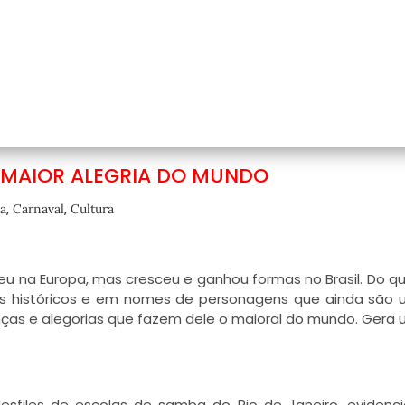
 MAIOR ALEGRIA DO MUNDO
,
,
a
Carnaval
Cultura
u na Europa, mas cresceu e ganhou formas no Brasil. Do que
s históricos e em nomes de personagens que ainda são 
anças e alegorias que fazem dele o maioral do mundo. Gera
 desfiles de escolas de samba do Rio de Janeiro, evidenc