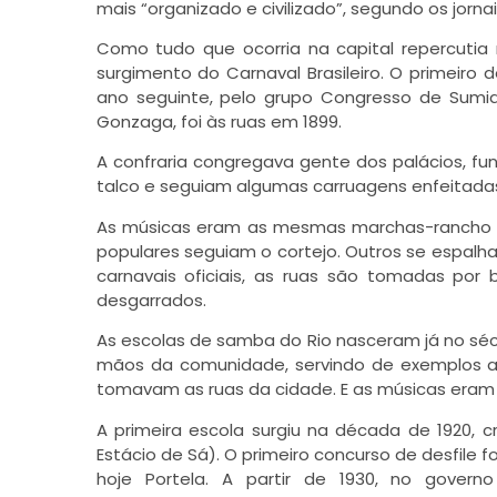
mais “organizado e civilizado”, segundo os jornai
Como tudo que ocorria na capital repercuti
surgimento do Carnaval Brasileiro. O primeiro 
ano seguinte, pelo grupo Congresso de Sumida
Gonzaga, foi às ruas em 1899.
A confraria congregava gente dos palácios, fu
talco e seguiam algumas carruagens enfeitadas,
As músicas eram as mesmas marchas-rancho qu
populares seguiam o cortejo. Outros se espalha
carnavais oficiais, as ruas são tomadas por
desgarrados.
As escolas de samba do Rio nasceram já no séc
mãos da comunidade, servindo de exemplos a o
tomavam as ruas da cidade. E as músicas eram
A primeira escola surgiu na década de 1920, c
Estácio de Sá). O primeiro concurso de desfile 
hoje Portela. A partir de 1930, no govern