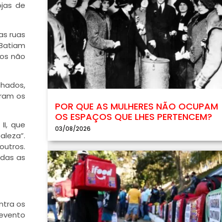
jas de
as ruas
Batiam
tos não
chados,
aram os
POR QUE AS MULHERES NÃO OCUPAM
OS ESPAÇOS QUE LHES PERTENCEM?
I, que
03/08/2026
aleza”.
outros.
odas as
ntra os
 evento