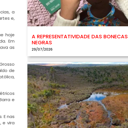
cias, a
rtes e,
ue hoje
A REPRESENTATIVIDADE DAS BONECAS
ada. Em
NEGRAS
pava as
29/07/2026
 Grosso
aldo de
tólica,
étricos
Barra e
. E nas
 e vira