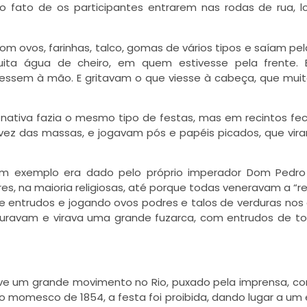
ato de os participantes entrarem nas rodas de rua, lo
 ovos, farinhas, talco, gomas de vários tipos e saíam pel
uita água de cheiro, em quem estivesse pela frente. 
ssem à mão. E gritavam o que viesse à cabeça, que mui
á nativa fazia o mesmo tipo de festas, mas em recintos fe
ez das massas, e jogavam pós e papéis picados, que vir
m exemplo era dado pelo próprio imperador Dom Pedro I
, na maioria religiosas, até porque todas veneravam a “re
e entrudos e jogando ovos podres e talos de verduras nos 
isturavam e virava uma grande fuzarca, com entrudos de t
uve um grande movimento no Rio, puxado pela imprensa, co
o momesco de 1854, a festa foi proibida, dando lugar a um