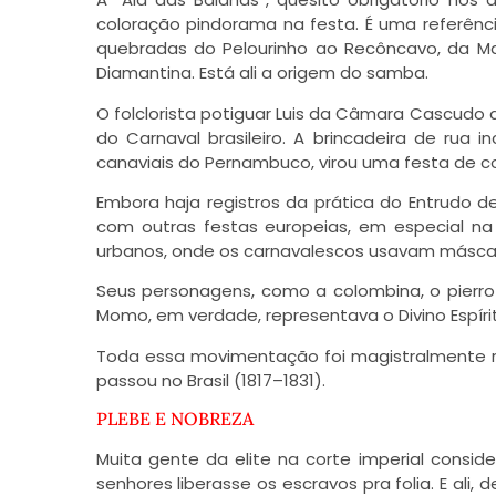
coloração pindorama na festa. É uma referên
quebradas do Pelourinho ao Recôncavo, da M
Diamantina. Está ali a origem do samba.
O folclorista potiguar Luis da Câmara Cascudo a
do Carnaval brasileiro. A brincadeira de rua
canaviais do Pernambuco, virou uma festa de co
Embora haja registros da prática do Entrudo d
com outras festas europeias, em especial na It
urbanos, onde os carnavalescos usavam máscar
Seus personagens, como a colombina, o pierr
Momo, em verdade, representava o Divino Espírit
Toda essa movimentação foi magistralmente re
passou no Brasil (1817–1831).
PLEBE E NOBREZA
Muita gente da elite na corte imperial consid
senhores liberasse os escravos pra folia. E ali, 