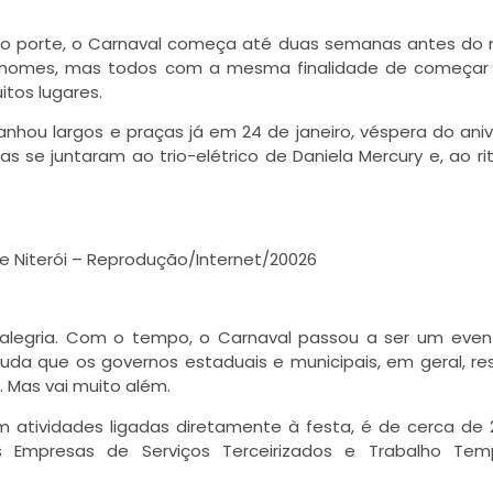
io porte, o Carnaval começa até duas semanas antes do 
s nomes, mas todos com a mesma finalidade de começar 
itos lugares.
nhou largos e praças já em 24 de janeiro, véspera do aniv
s se juntaram ao trio-elétrico de Daniela Mercury e, ao r
e Niterói – Reprodução/Internet/20026
alegria. Com o tempo, o Carnaval passou a ser um even
juda que os governos estaduais e municipais, em geral, r
. Mas vai muito além.
atividades ligadas diretamente à festa, é de cerca de 
s Empresas de Serviços Terceirizados e Trabalho Temp