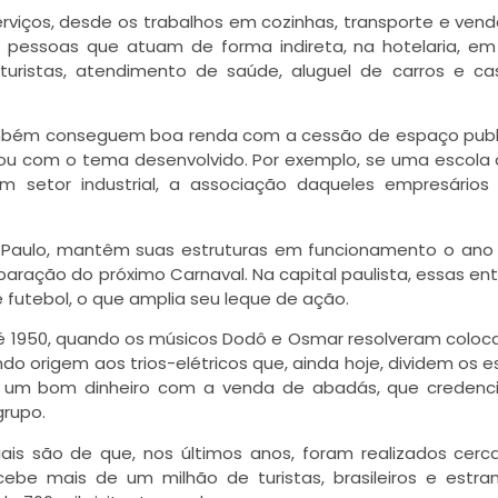
viços, desde os trabalhos em cozinhas, transporte e vend
e pessoas que atuam de forma indireta, na hotelaria, em
turistas, atendimento de saúde, aluguel de carros e c
ambém conseguem boa renda com a cessão de espaço publi
ou com o tema desenvolvido. Por exemplo, se uma escola
 setor industrial, a associação daqueles empresários
 Paulo, mantêm suas estruturas em funcionamento o ano i
paração do próximo Carnaval. Na capital paulista, essas en
 futebol, o que amplia seu leque de ação.
até 1950, quando os músicos Dodô e Osmar resolveram coloca
do origem aos trios-elétricos que, ainda hoje, dividem os 
o um bom dinheiro com a venda de abadás, que credenc
grupo.
ais são de que, nos últimos anos, foram realizados cerc
be mais de um milhão de turistas, brasileiros e estran