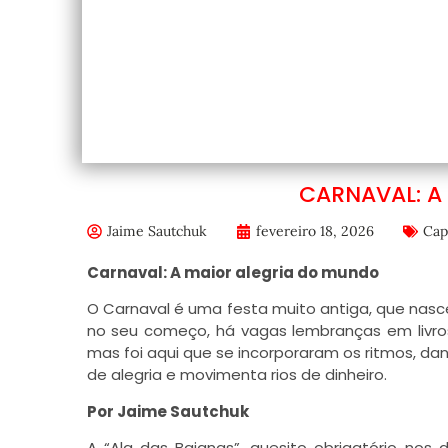
CARNAVAL: A
Jaime Sautchuk
fevereiro 18, 2026
Cap
Carnaval: A maior alegria do mundo
O Carnaval é uma festa muito antiga, que nasce
no seu começo, há vagas lembranças em livro
mas foi aqui que se incorporaram os ritmos, d
de alegria e movimenta rios de dinheiro.
Por Jaime Sautchuk
A “Ala das Baianas”, quesito obrigatório nos