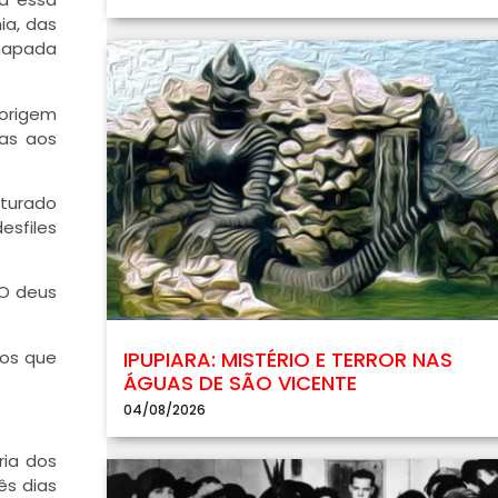
ia, das
Chapada
 origem
cas aos
sturado
esfiles
 O deus
nos que
IPUPIARA: MISTÉRIO E TERROR NAS
ÁGUAS DE SÃO VICENTE
04/08/2026
ria dos
rês dias