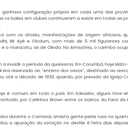
al ganhava configuração própria em cada uma das provín
as os bailes em clubes continuaram a existir em todas as pa
.
sta com os afoxés, manifestações de origem africana, q
hi, Ilê Ayê e Olodum, com mais de 5 mil figurantes c
, e o maracatu, as de Olinda. Na Amazônia, o carimbó ocu
m a invadir o período da quaresma. Em Corumbá, hoje Mato
l era reservado ao “enterro dos ossos”, destinado ao resc
ou até a década de 1930, quando, por pressão da Igreja Ca
hoje é comum em todo o país. Em Salvador, alguns trios-el
stituído por Carlinhos Brown entre os bairros do Farol da 
dos durante o Carnaval, arrasta gente pelas ruas na quarta
a, a apuração da votação no desfile é feita dias depois,