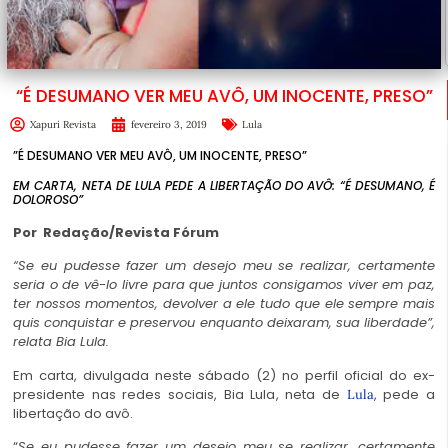
“É DESUMANO VER MEU AVÔ, UM INOCENTE, PRESO”
Xapuri Revista
fevereiro 3, 2019
Lula
”É DESUMANO VER MEU AVÔ, UM INOCENTE, PRESO”
EM CARTA, NETA DE LULA PEDE A LIBERTAÇÃO DO AVÔ: “É DESUMANO, É
DOLOROSO”
Por Redação/Revista Fórum
“Se eu pudesse fazer um desejo meu se realizar, certamente
seria o de vê-lo livre para que juntos consigamos viver em paz,
ter nossos momentos, devolver a ele tudo que ele sempre mais
quis conquistar e preservou enquanto deixaram, sua liberdade”,
relata Bia Lula.
Em carta, divulgada neste sábado (2) no perfil oficial do ex-
presidente nas redes sociais, Bia Lula, neta de
, pede a
Lula
libertação do avô.
“
Se eu pudesse fazer um desejo meu se realizar, certamente