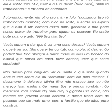
ele e então fala: “Alô, tiso? é a Lua. Bem? (tudo bem), ahhh tá
trabalhando?” e faz cara de chateada.
Automaticamente, ela olha pra mim e fala: “pouxaaaa, tiso tá
trabalhando mamãe”, com bico no rosto, e então eu explico
que o biso é um homem muito bom, generoso e não pode
nunca deixar de trabalhar para ajudar as pessoas. Ela então
bate palma e grita “êêê tiso, tiso, tiso”.
Vocês sabem a dor que é ver uma cena dessas? Vocês sabem
o que é ver sua filha querer ter contato com o bisavô dela e não
poder? Sua filha abraçar e beijar todos os dias um boneco do
bisavô que temos em casa, fazer carinho, falar que sente
saudade?
Não desejo para ninguém ver ou sentir o que sinto quando
Analua fala sobre ele ou “conversa” com ele pelo telefone. É
desumano, é doloroso. Minha filha não merece isso, eu não
mereço isso, minha mãe, meus tios e primos também não
merecem, mas sobretudo, meu avô, o gigante Luiz Inácio, não
merece ser privado desse contato e dessa troca com as
pessoas que ele mais ama, com a família que ele lutou para
construir.