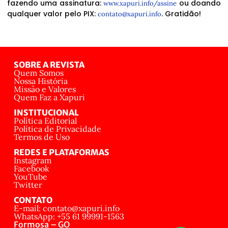
fazendo uma assinatura:
ou doando
www.xapuri.info/assine
qualquer valor pelo PIX:
. Gratidão!
contato@xapuri.info
SOBRE A REVISTA
Quem Somos
Nossa História
Missão e Valores
Quem Faz a Xapuri
INSTITUCIONAL
Política Editorial
Política de Privacidade
Termos de Uso
REDES E PLATAFORMAS
Instagram
Facebook
YouTube
Twitter
CONTATO
E-mail: contato@xapuri.info
WhatsApp: +55 61 99991-1563
Formosa – GO