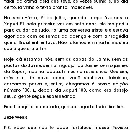
falar da ótima ideia que teve, às vezes sumia e, no dia
certo, lá vinha o texto pronto, impecável.
Na sexta-feira, 9 de julho, quando preparávamos a
Xapuri 81, pela primeira vez em sete anos, ele me pediu
para cuidar de tudo. Foi uma conversa triste, ele estava
agoniado com os rumos da doença e com a tragédia
que o Brasil enfrentava. Não falamos em morte, mas eu
sabia que era o fim.
Hoje, cá estamos nós, sem as capas do Jaime, sem as
pautas do Jaime, sem o linguajar do Jaime, sem o jaimês
da Xapuri, mas na labuta, firmes na resistência. Mês sim,
mês sim de novo, como você sonhava, Jaiminho,
carcamos porva e, enfim, chegamos à nossa edição
número 100. E, depois da Xapuri 100, como era desejo
seu, a gente segue esperneando.
Fica tranquilo, camarada, que por aqui tá tudo direitim.
Zezé Weiss
P.S. Você que nos lê pode fortalecer nossa Revista