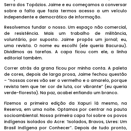
Serra dos Topázios. Jaime e eu começamos a conversar
sobre a falta que fazia termos acesso a um veículo
independente e democrático de informação.
Resolvemos fundar o nosso. Um espaço não comercial,
de resistência. Mais um trabalho de militância,
voluntário, por suposto. Jaime propôs um jornal; eu,
uma revista. O nome eu escolhi (ele queria Bacurau).
Dividimos as tarefas. A capa ficou com ele, a linha
editorial também.
Correr atrás da grana ficou por minha conta. A paleta
de cores, depois de larga prosa, Jaime fechou questão
– “nossas cores vão ser o vermelho e o amarelo, porque
revista tem que ter cor de luta, cor vibrante” (eu queria
verde-floresta). Na paz, acabei enfiando um branco.
Fizemos a primeira edição da Xapuri lá mesmo, na
Reserva, em uma noite. Optamos por centrar na pauta
socioambiental. Nossa primeira capa foi sobre os povos
indígenas isolados do Acre: ‘Isolados, Bravos, Livres: Um
Brasil Indígena por Conhecer”. Depois de tudo pronto,