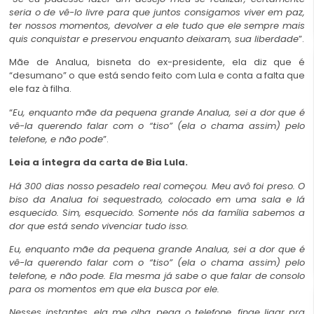
seria o de vê-lo livre para que juntos consigamos viver em paz,
ter nossos momentos, devolver a ele tudo que ele sempre mais
quis conquistar e preservou enquanto deixaram, sua liberdade
”.
Mãe de Analua, bisneta do ex-presidente, ela diz que é
“desumano” o que está sendo feito com Lula e conta a falta que
ele faz à filha.
“
Eu, enquanto mãe da pequena grande Analua, sei a dor que é
vê-la querendo falar com o “tiso” (ela o chama assim) pelo
telefone, e não pode
”.
Leia a íntegra da carta de Bia Lula.
Há 300 dias nosso pesadelo real começou. Meu avô foi preso.
O
biso da Analua foi sequestrado, colocado em uma sala e lá
esquecido. Sim, esquecido. Somente nós da família sabemos a
dor que está sendo vivenciar tudo isso.
Eu, enquanto mãe da pequena grande Analua, sei a dor que é
vê-la querendo falar com o “tiso” (ela o chama assim) pelo
telefone, e não pode.
Ela mesma já sabe o que falar de consolo
para os momentos em que ela busca por ele.
Nesses instantes, ela me olha, pega o telefone, finge ligar pra