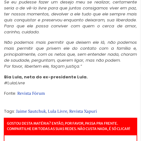
Se eu pudesse fazer um desejo meu se realizar, certamente
seria o de vê-lo livre para que juntos consigamos viver em paz,
ter nossos momentos, devolver a ele tudo que ele sempre mais
quis conquistar e preservou enquanto deixaram, sua liberdade.
Para que ele possa conviver com quem o cerca de amor,
carinho, cuidado.
Não podemos mais permitir que deixem ele lá, não podemos
mais permitir que privem ele do contato com a família e,
principalmente, com os netos que, sem entender nada, choram
de saudade, perguntam, querem ligar, mas não podem.
Por favor, libertem ele, façam justiça.”
Bia Lula, neta do ex-presidente Lula.
#LulaLivre
Fonte:
Revista Fórum
Tags:
,
,
Jaime Sautchuk
Lula Livre
Revista Xapuri
GOSTOU DESTA MATÉRIA? ENTÃO, POR FAVOR, PASSA PRA FRENTE.
COMPARTILHE EM TODAS AS SUAS REDES. NÃO CUSTA NADA, É SÓ CLICAR!