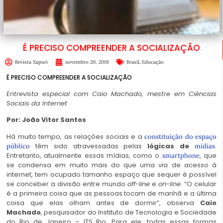
É PRECISO COMPREENDER A SOCIALIZAÇÃO
,
Revista Xapuri
novembro 20, 2018
Brasil
Educação
É PRECISO COMPREENDER A SOCIALIZAÇÃO
Entrevista especial com Caio Machado, mestre em Ciências
Sociais da Internet
Por: João Vitor Santos
Há muito tempo, as relações sociais e a
constituição do espaço
têm sido atravessadas pelas
lógicas de
.
público
mídias
Entretanto, atualmente essas mídias, como o
, que
smartphone
se condensa em muito mais do que uma via de acesso à
internet, tem ocupado tamanho espaço que sequer é possível
se conceber a divisão entre mundo
off-line
e
on-line
. “O celular
é a primeira coisa que as pessoas tocam de manhã e a última
coisa que elas olham antes de dormir”, observa
Caio
Machado
, pesquisador do Instituto de Tecnologia e Sociedade
do Rio de Janeiro – ITS Rio. Para ele, todas essas formas