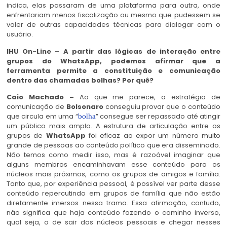
indica, elas passaram de uma plataforma para outra, onde
enfrentariam menos fiscalização ou mesmo que pudessem se
valer de outras capacidades técnicas para dialogar com o
usuário.
IHU On-Line – A partir das lógicas de interação entre
grupos do WhatsApp, podemos afirmar que a
ferramenta permite a constituição e comunicação
dentro das chamadas bolhas? Por quê?
Caio Machado –
Ao que me parece, a estratégia de
comunicação de
Bolsonaro
conseguiu provar que o conteúdo
que circula em uma “
” consegue ser repassado até atingir
bolha
um público mais amplo. A estrutura de articulação entre os
grupos de
WhatsApp
foi eficaz ao expor um número muito
grande de pessoas ao conteúdo político que era disseminado.
Não temos como medir isso, mas é razoável imaginar que
alguns membros encaminhavam esse conteúdo para os
núcleos mais próximos, como os grupos de amigos e família.
Tanto que, por experiência pessoal, é possível ver parte desse
conteúdo repercutindo em grupos de família que não estão
diretamente imersos nessa trama. Essa afirmação, contudo,
não significa que haja conteúdo fazendo o caminho inverso,
qual seja, o de sair dos núcleos pessoais e chegar nesses