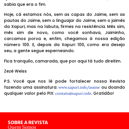
sabia que era o fim.
Hoje, cá estamos nós, sem as capas do Jaime, sem as
pautas do Jaime, sem o linguajar do Jaime, sem o jaimês
da Xapuri, mas na labuta, firmes na resistência. Mês sim,
mês sim de novo, como você sonhava, Jaiminho,
carcamos porva e, enfim, chegamos à nossa edição
número 100. E, depois da Xapuri 100, como era desejo
seu, a gente segue esperneando.
Fica tranquilo, camarada, que por aqui tá tudo direitim.
Zezé Weiss
P.S. Você que nos lê pode fortalecer nossa Revista
fazendo uma assinatura:
ou doando
www.xapuri.info/assine
qualquer valor pelo PIX:
. Gratidão!
contato@xapuri.info
SOBRE A REVISTA
Quem Somos