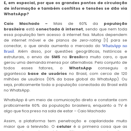
E, em especial, por que os grandes pontos de circulação
de informação e também conflitos e tensões se dão via
WhatsApp?
Caio Machado –
Mais de 60% da
população
brasileira
está
conectada à internet
, sendo que nem toda
essa população tem acesso à internet fixa. Muitos dependem
de internet móvel e de planos de
zero-rating
[1] para se
conectar, o que ainda aumenta o mercado do
WhatsApp no
. Além disso, por questões geográficas, históricas e
Brasil
estruturais, o envio de
SMS
no
Brasil
era muito caro, o que
gerou uma demanda imensa por alternativas. Pelo conjunto de
todos esses fatores, o
WhatsApp
conseguiu a
gigantesca
base de usuários
no Brasil, com cerca de 120
milhões de usuários (10% da base global do WhatsApp). Ou
seja, praticamente toda a população conectada do Brasil está
no WhatsApp.
WhatsApp é um meio de comunicação direto e constante com
praticamente 60% da população brasileira, enquanto a TV é
algo que fica preso na sala de estar – Caio Machado
Assim, a plataforma tem penetração e capilaridade muito
maior que a televisão. O
celular
é a primeira coisa que as