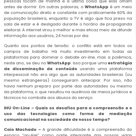
pessoas tocam de manhã e a última coisa que elas olham
antes de dormir. Em outras palavras, o
WhatsApp
é um meio
de comunicação direto e constante com praticamente 60% da
população brasileira, enquanto a TV é algo que fica preso na
sala de estar e é desligado durante o horário de propaganda
eleitoral. A internet virou o melhor e mais eficaz meio de difundir
informação aos usuários, 24 horas por dia.
Quanto aos pontos de tensão: o conflito está em todos os
campos de batalha. Há muito investimento em todas as
plataformas para dominar o debate
on-line
, mas a polêmica,
neste ano, se deu no
WhatsApp
. Isso porque uma
estratégia
de disseminação de conteúdo
usando uma plataforma
interpessoal não era algo que as autoridades brasileiras (ou
mesmo estrangeiras) conseguiram antecipar. Por isso, não
havia nenhum preparo por parte das autoridades ou mesmo
da plataforma, o que resultou na ausência de meios jurídicos e
técnicos no combate aos abusos do serviço.
IHU On-Line – Quais os desafios para a compreensão e o
uso das tecnologias como forma de mediação
comunicacional na sociedade de nosso tempo?
Caio Machado –
A grande dificuldade é a compreensão do
espaço “
on-line
” como parte integrante das nossas vidas