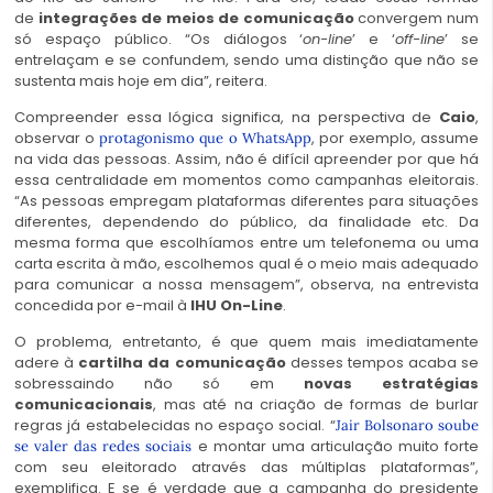
de
integrações de meios de comunicação
convergem num
só espaço público. “Os diálogos ‘
on-line
’ e ‘
off-line
’ se
entrelaçam e se confundem, sendo uma distinção que não se
sustenta mais hoje em dia”, reitera.
Compreender essa lógica significa, na perspectiva de
Caio
,
observar o
, por exemplo, assume
protagonismo que o WhatsApp
na vida das pessoas. Assim, não é difícil apreender por que há
essa centralidade em momentos como campanhas eleitorais.
“As pessoas empregam plataformas diferentes para situações
diferentes, dependendo do público, da finalidade etc. Da
mesma forma que escolhíamos entre um telefonema ou uma
carta escrita à mão, escolhemos qual é o meio mais adequado
para comunicar a nossa mensagem”, observa, na entrevista
concedida por e-mail à
IHU On-Line
.
O problema, entretanto, é que quem mais imediatamente
adere à
cartilha da comunicação
desses tempos acaba se
sobressaindo não só em
novas estratégias
comunicacionais
, mas até na criação de formas de burlar
regras já estabelecidas no espaço social. “
Jair Bolsonaro soube
e montar uma articulação muito forte
se valer das redes sociais
com seu eleitorado através das múltiplas plataformas”,
exemplifica. E se é verdade que a campanha do presidente