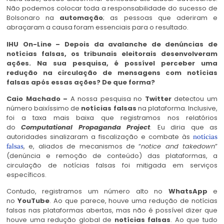
Não podemos colocar toda a responsabilidade do sucesso de
Bolsonaro na
automação
; as pessoas que aderiram e
abraçaram a causa foram essenciais para o resultado.
IHU On-Line – Depois da avalanche de denúncias de
notícias falsas, os tribunais eleitorais desenvolveram
ações. Na sua pesquisa, é possível perceber uma
redução na circulação de mensagens com notícias
falsas após essas ações? De que forma?
Caio Machado –
A nossa pesquisa no
Twitter
detectou um
número baixíssimo de
notícias falsas
na plataforma. Inclusive,
foi a taxa mais baixa que registramos nos relatórios
do
Computational Propaganda Project
. Eu diria que as
autoridades sinalizaram a fiscalização e combate às
notícias
, e, aliados de mecanismos de “
notice and takedown
”
falsas
(denúncia e remoção de conteúdo) das plataformas, a
circulação de notícias falsas foi mitigada em serviços
específicos.
Contudo, registramos um número alto no
WhatsApp
e
no
YouTube
. Ao que parece, houve uma redução de notícias
falsas nas plataformas abertas, mas não é possível dizer que
houve uma redução global de
notícias falsas
. Ao que tudo