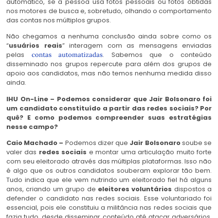
automático, se a pessoa usa fotos pessoais ou fotos obtidas
nos motores de busca e, sobretudo, olhando o comportamento
das contas nos múltiplos grupos.
Não chegamos a nenhuma conclusão ainda sobre como os
“
usuários reais
” interagem com as mensagens enviadas
pelas
. Sabemos que o conteúdo
contas automatizadas
disseminado nos grupos repercute para além dos grupos de
apoio aos candidatos, mas não temos nenhuma medida disso
ainda.
IHU On-Line – Podemos considerar que Jair Bolsonaro foi
um candidato constituído a partir das redes sociais? Por
quê? E como podemos compreender suas estratégias
nesse campo?
Caio Machado –
Podemos dizer que
Jair Bolsonaro
soube se
valer das
redes sociais
e montar uma articulação muito forte
com seu eleitorado através das múltiplas plataformas. Isso não
é algo que os outros candidatos souberam explorar tão bem.
Tudo indica que ele vem nutrindo um eleitorado fiel há alguns
anos, criando um grupo de
eleitores voluntários
dispostos a
defender o candidato nas redes sociais. Esse voluntariado foi
essencial, pois ele constituiu a militância nas redes sociais que
fazia tudo, desde disseminar conteúdo até atacar adversários.