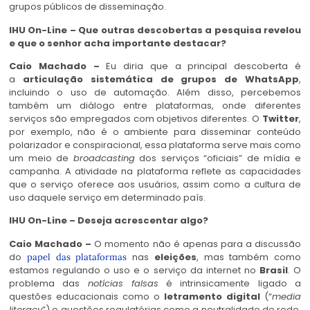
grupos públicos de disseminação.
IHU On-Line – Que outras descobertas a pesquisa revelou
e que o senhor acha importante destacar?
Caio Machado –
Eu diria que a principal descoberta é
a
articulação sistemática de grupos de WhatsApp
,
incluindo o uso de automação. Além disso, percebemos
também um diálogo entre plataformas, onde diferentes
serviços são empregados com objetivos diferentes. O
Twitter
,
por exemplo, não é o ambiente para disseminar conteúdo
polarizador e conspiracional, essa plataforma serve mais como
um meio de
broadcasting
dos serviços “oficiais” de mídia e
campanha. A atividade na plataforma reflete as capacidades
que o serviço oferece aos usuários, assim como a cultura de
uso daquele serviço em determinado país.
IHU On-Line – Deseja acrescentar algo?
Caio Machado –
O momento não é apenas para a discussão
do
nas
eleições
, mas também como
papel das plataformas
estamos regulando o uso e o serviço da internet no
Brasil
. O
problema das
notícias falsas
é intrinsicamente ligado a
questões educacionais como o
letramento digital
(“
media
literacy
”) e questões regulatórias como a neutralidade de rede.