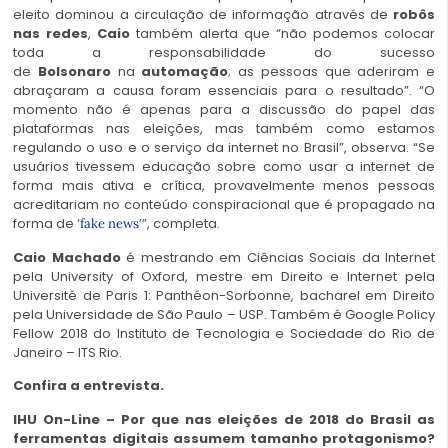
eleito dominou a circulação de informação através de
robôs
nas redes
,
Caio
também alerta que “não podemos colocar
toda a responsabilidade do sucesso
de
Bolsonaro
na
automação
; as pessoas que aderiram e
abraçaram a causa foram essenciais para o resultado”. “O
momento não é apenas para a discussão do papel das
plataformas nas eleições, mas também como estamos
regulando o uso e o serviço da internet no Brasil”, observa. “Se
usuários tivessem educação sobre como usar a internet de
forma mais ativa e crítica, provavelmente menos pessoas
acreditariam no conteúdo conspiracional que é propagado na
forma de ‘
’”, completa.
fake news
Caio Machado
é mestrando em Ciências Sociais da Internet
pela University of Oxford, mestre em Direito e Internet pela
Université de Paris 1: Panthéon-Sorbonne, bacharel em Direito
pela Universidade de São Paulo – USP. Também é Google Policy
Fellow 2018 do Instituto de Tecnologia e Sociedade do Rio de
Janeiro – ITS Rio.
Confira a entrevista.
IHU On-Line – Por que nas eleições de 2018 do Brasil as
ferramentas digitais assumem tamanho protagonismo?