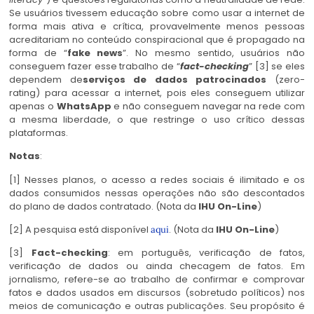
Se usuários tivessem educação sobre como usar a internet de
forma mais ativa e crítica, provavelmente menos pessoas
acreditariam no conteúdo conspiracional que é propagado na
forma de “
fake news
”. No mesmo sentido, usuários não
conseguem fazer esse trabalho de “
fact-checking
” [3] se eles
dependem de
serviços de dados patrocinados
(zero-
rating) para acessar a internet, pois eles conseguem utilizar
apenas o
WhatsApp
e não conseguem navegar na rede com
a mesma liberdade, o que restringe o uso crítico dessas
plataformas.
Notas
:
[1] Nesses planos, o acesso a redes sociais é ilimitado e os
dados consumidos nessas operações não são descontados
do plano de dados contratado. (Nota da
IHU On-Line
)
[2] A pesquisa está disponível
. (Nota da
IHU On-Line
)
aqui
[3]
Fact-checking
: em português, verificação de fatos,
verificação de dados ou ainda checagem de fatos. Em
jornalismo, refere-se ao trabalho de confirmar e comprovar
fatos e dados usados em discursos (sobretudo políticos) nos
meios de comunicação e outras publicações. Seu propósito é