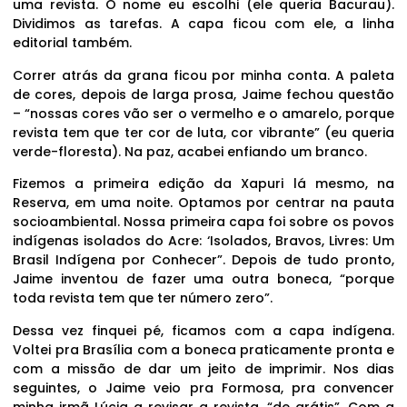
uma revista. O nome eu escolhi (ele queria Bacurau).
Dividimos as tarefas. A capa ficou com ele, a linha
editorial também.
Correr atrás da grana ficou por minha conta. A paleta
de cores, depois de larga prosa, Jaime fechou questão
– “nossas cores vão ser o vermelho e o amarelo, porque
revista tem que ter cor de luta, cor vibrante” (eu queria
verde-floresta). Na paz, acabei enfiando um branco.
Fizemos a primeira edição da Xapuri lá mesmo, na
Reserva, em uma noite. Optamos por centrar na pauta
socioambiental. Nossa primeira capa foi sobre os povos
indígenas isolados do Acre: ‘Isolados, Bravos, Livres: Um
Brasil Indígena por Conhecer”. Depois de tudo pronto,
Jaime inventou de fazer uma outra boneca, “porque
toda revista tem que ter número zero”.
Dessa vez finquei pé, ficamos com a capa indígena.
Voltei pra Brasília com a boneca praticamente pronta e
com a missão de dar um jeito de imprimir. Nos dias
seguintes, o Jaime veio pra Formosa, pra convencer
minha irmã Lúcia a revisar a revista, “de grátis”. Com a