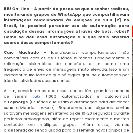
IHU On-Line – A partir da pesquisa que o senhor realizou,
monitorando grupos de WhatsApp que compartilhavam
informações relacionadas às eleições de 2018 [2] no
Brasil, foi possível perceber uso de automação para
circulação dessas informações através de bots, robôs?
Como se deu essa automação e o que mais observa
acerca desse comportamento?
Caio Machado –
Identificamos comportamentos não
compatíveis com os de usuários humanos. Principalmente a
reiteração sistemática de conteúdo, assim como uma
frequência de envio de mensagens muito elevada. Isso é um
indicador muito forte de que há algum grau de automação por
trás das atividades dessas contas.
Assim, consideramos que essas contas têm grandes chances
de serem
(100% automatizadas e autônomas)
bots
ou
cyborgs
(usuários que usam a automação para alavancar
suas atividades
on-line
). Reparamos que algumas contas
soltavam mensagens em intervalos de 10-20 segundos durante
períodos prolongados, além de repetir exatamente o mesmo
conteúdo em múltiplos grupos. Além disso, víamos
a
automação
sendo usada para disseminar novos grupos de