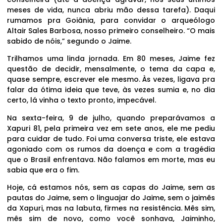
meses de vida, nunca abriu mão dessa tarefa). Daqui
rumamos pra Goiânia, para convidar o arqueólogo
Altair Sales Barbosa, nosso primeiro conselheiro. “O mais
sabido de nóis,” segundo o Jaime.
Trilhamos uma linda jornada. Em 80 meses, Jaime fez
questão de decidir, mensalmente, o tema da capa e,
quase sempre, escrever ele mesmo. Às vezes, ligava pra
falar da ótima ideia que teve, às vezes sumia e, no dia
certo, lá vinha o texto pronto, impecável.
Na sexta-feira, 9 de julho, quando preparávamos a
Xapuri 81, pela primeira vez em sete anos, ele me pediu
para cuidar de tudo. Foi uma conversa triste, ele estava
agoniado com os rumos da doença e com a tragédia
que o Brasil enfrentava. Não falamos em morte, mas eu
sabia que era o fim.
Hoje, cá estamos nós, sem as capas do Jaime, sem as
pautas do Jaime, sem o linguajar do Jaime, sem o jaimês
da Xapuri, mas na labuta, firmes na resistência. Mês sim,
mês sim de novo, como você sonhava, Jaiminho,