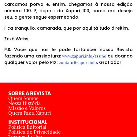
carcamos porva e, enfim, chegamos à nossa edição
número 100. E, depois da Xapuri 100, como era desejo
seu, a gente segue esperneando.
Fica tranquilo, camarada, que por aqui tá tudo direitim.
Zezé Weiss
P.S. Você que nos lê pode fortalecer nossa Revista
fazendo uma assinatura:
ou doando
www.xapuri.info/assine
qualquer valor pelo PIX:
. Gratidão!
contato@xapuri.info
SOBRE A REVISTA
Quem Somos
Nossa História
Missão e Valores
Quem Faz a Xapuri
INSTITUCIONAL
Política Editorial
Política de Privacidade
Termos de Uso