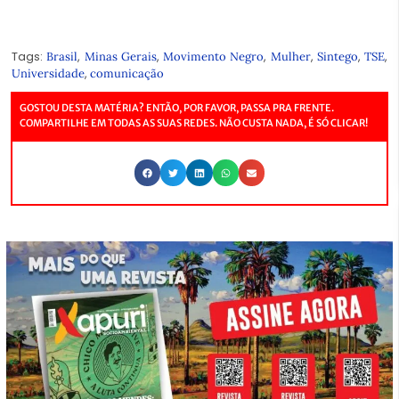
Tags:
,
,
,
,
,
,
Brasil
Minas Gerais
Movimento Negro
Mulher
Sintego
TSE
,
Universidade
comunicação
GOSTOU DESTA MATÉRIA? ENTÃO, POR FAVOR, PASSA PRA FRENTE.
COMPARTILHE EM TODAS AS SUAS REDES. NÃO CUSTA NADA, É SÓ CLICAR!