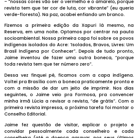
– “nossas cores vão ser o vermelho e o amarelo, porque
revista tem que ter cor de luta, cor vibrante” (eu queria
verde-floresta). Na paz, acabei enfiando um branco.
Fizemos a primeira edição da Xapuri lá mesmo, na
Reserva, em uma noite. Optamos por centrar na pauta
socioambiental. Nossa primeira capa foi sobre os povos
indígenas isolados do Acre: ‘Isolados, Bravos, Livres: Um
Brasil Indígena por Conhecer”. Depois de tudo pronto,
Jaime inventou de fazer uma outra boneca, “porque
toda revista tem que ter número zero”.
Dessa vez finquei pé, ficamos com a capa indígena.
Voltei pra Brasília com a boneca praticamente pronta e
com a missão de dar um jeito de imprimir. Nos dias
seguintes, o Jaime veio pra Formosa, pra convencer
minha irmã Lúcia a revisar a revista, “de grátis”. Com a
primeira revista impressa, a próxima tarefa foi montar o
Conselho Editorial.
Jaime fez questão de visitar, explicar o projeto e
convidar pessoalmente cada conselheiro e cada
conselheira (até a doença agravar, nos seus últimos