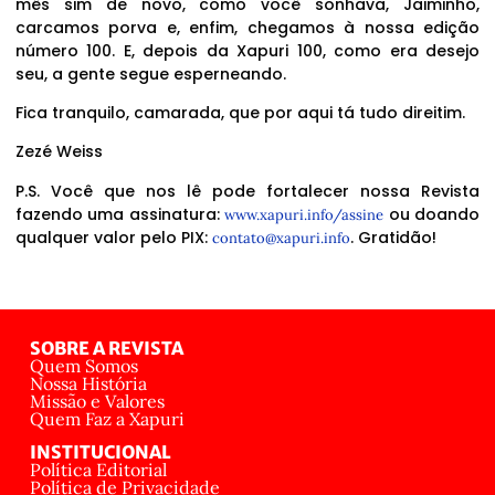
mês sim de novo, como você sonhava, Jaiminho,
carcamos porva e, enfim, chegamos à nossa edição
número 100. E, depois da Xapuri 100, como era desejo
seu, a gente segue esperneando.
Fica tranquilo, camarada, que por aqui tá tudo direitim.
Zezé Weiss
P.S. Você que nos lê pode fortalecer nossa Revista
fazendo uma assinatura:
ou doando
www.xapuri.info/assine
qualquer valor pelo PIX:
. Gratidão!
contato@xapuri.info
SOBRE A REVISTA
Quem Somos
Nossa História
Missão e Valores
Quem Faz a Xapuri
INSTITUCIONAL
Política Editorial
Política de Privacidade