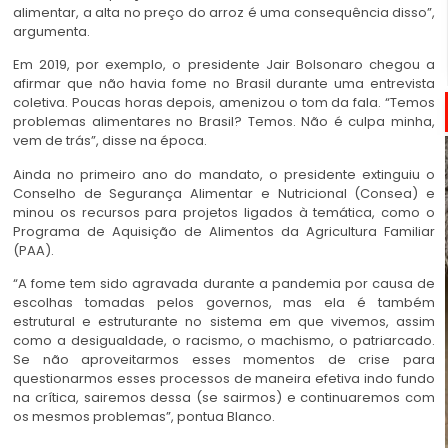
alimentar, a alta no preço do arroz é uma consequência disso”,
argumenta.
Em 2019, por exemplo, o presidente Jair Bolsonaro chegou a
afirmar que não havia fome no Brasil durante uma entrevista
coletiva. Poucas horas depois, amenizou o tom da fala. “Temos
problemas alimentares no Brasil? Temos. Não é culpa minha,
vem de trás”, disse na época.
Ainda no primeiro ano do mandato, o presidente extinguiu o
Conselho de Segurança Alimentar e Nutricional (Consea) e
minou os recursos para projetos ligados à temática, como o
Programa de Aquisição de Alimentos da Agricultura Familiar
(PAA).
“A fome tem sido agravada durante a pandemia por causa de
escolhas tomadas pelos governos, mas ela é também
estrutural e estruturante no sistema em que vivemos, assim
como a desigualdade, o racismo, o machismo, o patriarcado.
Se não aproveitarmos esses momentos de crise para
questionarmos esses processos de maneira efetiva indo fundo
na crítica, sairemos dessa (se sairmos) e continuaremos com
os mesmos problemas”, pontua Blanco.
Entre as falhas, surgem soluções