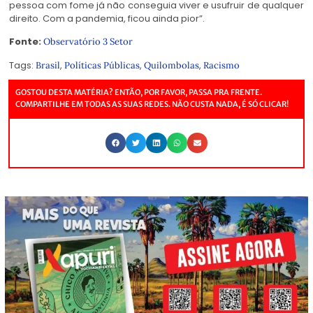
pessoa com fome já não conseguia viver e usufruir de qualquer
direito. Com a pandemia, ficou ainda pior”.
Fonte:
Observatório 3 Setor
Tags:
,
,
,
Brasil
Políticas Públicas
Quilombolas
Racismo
GOSTOU DESTA MATÉRIA? ENTÃO, POR FAVOR, PASSA PRA FRENTE.
COMPARTILHE EM TODAS AS SUAS REDES. NÃO CUSTA NADA, É SÓ CLICAR!