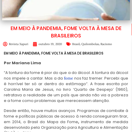
EM MEIO À PANDEMIA, FOME VOLTA À MESA DE
BRASILEIROS
,
,
Revista Xapuri
outubro 19, 2020
Brasil
Quilombolas
Racismo
EM MEIO À PANDEMIA, FOME VOLTA À MESA DE BRASILEIROS
Por Mariana Lima
“A tontura da fome é pior do que a do álcool. A tontura do álcool
nos impele a cantar. Mas a da
nos faz tremer. Percebi que
fome
é horrível ter só ar dentro do estômago”. A frase escrita por
Carolina Maria de Jesus, no livro ‘Quarto de Despejo’ (1960),
retratava a realidade de um país que ainda não via a pobreza
e a fome como problemas que merecessem atenção.
Desde então, houve muitos avanços. Programas de combate à
fome e políticas públicas de acesso à renda conseguiram tirar,
em 2014, o Brasil do Mapa da Fome
,
instrumento de medida
desenvolvido pela Organização para Agricultura e Alimentação