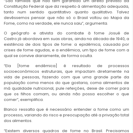
“São famílias que não têm garantido um direito previsto da
Constituição Federal que diz respeito à alimentação adequada,
tanto num sentido quantitativo quanto qualitativo. Talvez
devêssemos pensar que não só o Brasil voltou ao Mapa da
Fome, como na verdade, ele nunca saiu”, argumenta.
O geógrafo e ativista do combate à fome Josué de
Castro já abordava em suas obras, ainda na década de 1940, a
existência de dois tipos de fome: a epidêmica, causada por
crises de fome agudas, e a endêmica, um tipo de fome com a
qual se convive diariamente, de forma oculta.
“Ela [fome endêmica] é resultado de processos
socioeconômicos estruturais, que impactam diretamente na
vida de pessoas, fazendo com que uma grande parte da
população coma menos do que gostaria, coma alimentos de
má qualidade nutricional, pule refeições, deixe de comer para
que os filhos comam, ou ainda não possa escolher o que
comer”, exemplifica.
Blanco ressalta que é necessário entender a fome como um
processo, variando do risco e preocupação até a privação total
dos alimentos.
“Existem diversos quadros de fome no Brasil. Precisamos