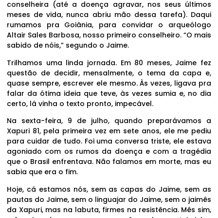
conselheira (até a doença agravar, nos seus últimos
meses de vida, nunca abriu mão dessa tarefa). Daqui
rumamos pra Goiânia, para convidar o arqueólogo
Altair Sales Barbosa, nosso primeiro conselheiro. “O mais
sabido de nóis,” segundo o Jaime.
Trilhamos uma linda jornada. Em 80 meses, Jaime fez
questão de decidir, mensalmente, o tema da capa e,
quase sempre, escrever ele mesmo. Às vezes, ligava pra
falar da ótima ideia que teve, às vezes sumia e, no dia
certo, lá vinha o texto pronto, impecável.
Na sexta-feira, 9 de julho, quando preparávamos a
Xapuri 81, pela primeira vez em sete anos, ele me pediu
para cuidar de tudo. Foi uma conversa triste, ele estava
agoniado com os rumos da doença e com a tragédia
que o Brasil enfrentava. Não falamos em morte, mas eu
sabia que era o fim.
Hoje, cá estamos nós, sem as capas do Jaime, sem as
pautas do Jaime, sem o linguajar do Jaime, sem o jaimês
da Xapuri, mas na labuta, firmes na resistência. Mês sim,