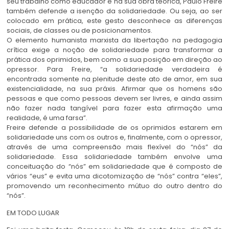
seu trabalho como educador e na sua obra teórica, Paulo Freire
também defende a isenção da solidariedade. Ou seja, ao ser
colocado em prática, este gesto desconhece as diferenças
sociais, de classes ou de posicionamentos.
O elemento humanista marxista da libertação na pedagogia
crítica exige a noção de solidariedade para transformar a
prática dos oprimidos, bem como a sua posição em direção ao
opressor. Para Freire, “a solidariedade verdadeira é
encontrada somente na plenitude deste ato de amor, em sua
existencialidade, na sua práxis. Afirmar que os homens são
pessoas e que como pessoas devem ser livres, e ainda assim
não fazer nada tangível para fazer esta afirmação uma
realidade, é uma farsa”.
Freire defende a possibilidade de os oprimidos estarem em
solidariedade uns com os outros e, finalmente, com o opressor,
através de uma compreensão mais flexível do “nós” da
solidariedade. Essa solidariedade também envolve uma
conceituação do “nós” em solidariedade que é composto de
vários “eus” e evita uma dicotomização de “nós” contra “eles”,
promovendo um reconhecimento mútuo do outro dentro do
“nós”.
EM TODO LUGAR