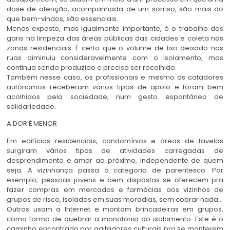
dose de atenção, acompanhada de um sorriso, são mais do
que bem-vindos, são essenciais.
Menos exposto, mas igualmente importante, é o trabalho dos
garis na limpeza das áreas públicas das cidades e coleta nas
zonas residenciais. É certo que o volume de lixo deixado nas
ruas diminuiu consideravelmente com o isolamento, mas
continua sendo produzido e precisa ser recolhido.
Também nesse caso, os profissionais e mesmo os catadores
autônomos receberam vários tipos de apoio e foram bem
acolhidos pela sociedade, num gesto espontâneo de
solidariedade.
A DOR É MENOR
Em edifícios residenciais, condomínios e áreas de favelas
surgiram vários tipos de atividades carregadas de
desprendimento e amor ao próximo, independente de quem
seja. A vizinhança passa à categoria de parentesco. Por
exemplo, pessoas jovens e bem dispostas se oferecem pra
fazer compras em mercados e farmácias aos vizinhos de
grupos de risco, isolados em suas moradias, sem cobrar nada…
Outros usam a Internet e montam brincadeiras em grupos,
como forma de quebrar a monotonia do isolamento. Este é o
caminho encontrado por agitadores culturais pra se manterem