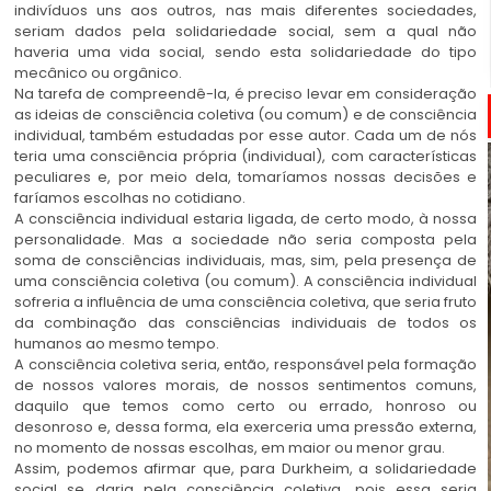
indivíduos uns aos outros, nas mais diferentes sociedades,
seriam dados pela solidariedade social, sem a qual não
haveria uma vida social, sendo esta solidariedade do tipo
mecânico ou orgânico.
Na tarefa de compreendê-la, é preciso levar em consideração
as ideias de consciência coletiva (ou comum) e de consciência
individual, também estudadas por esse autor. Cada um de nós
teria uma consciência própria (individual), com características
peculiares e, por meio dela, tomaríamos nossas decisões e
faríamos escolhas no cotidiano.
A consciência individual estaria ligada, de certo modo, à nossa
personalidade. Mas a sociedade não seria composta pela
soma de consciências individuais, mas, sim, pela presença de
uma consciência coletiva (ou comum). A consciência individual
sofreria a influência de uma consciência coletiva, que seria fruto
da combinação das consciências individuais de todos os
humanos ao mesmo tempo.
A consciência coletiva seria, então, responsável pela formação
de nossos valores morais, de nossos sentimentos comuns,
daquilo que temos como certo ou errado, honroso ou
desonroso e, dessa forma, ela exerceria uma pressão externa,
no momento de nossas escolhas, em maior ou menor grau.
Assim, podemos afirmar que, para Durkheim, a solidariedade
social se daria pela consciência coletiva, pois essa seria