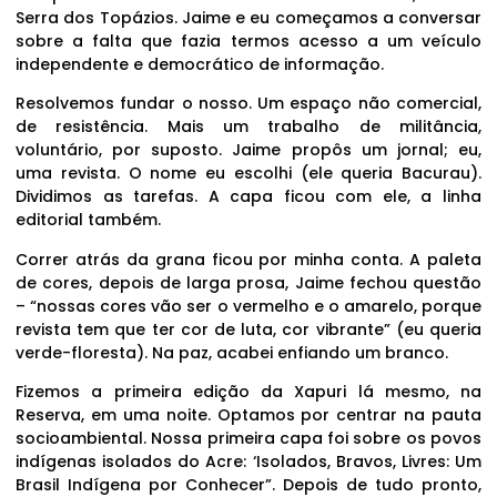
Serra dos Topázios. Jaime e eu começamos a conversar
sobre a falta que fazia termos acesso a um veículo
independente e democrático de informação.
Resolvemos fundar o nosso. Um espaço não comercial,
de resistência. Mais um trabalho de militância,
voluntário, por suposto. Jaime propôs um jornal; eu,
uma revista. O nome eu escolhi (ele queria Bacurau).
Dividimos as tarefas. A capa ficou com ele, a linha
editorial também.
Correr atrás da grana ficou por minha conta. A paleta
de cores, depois de larga prosa, Jaime fechou questão
– “nossas cores vão ser o vermelho e o amarelo, porque
revista tem que ter cor de luta, cor vibrante” (eu queria
verde-floresta). Na paz, acabei enfiando um branco.
Fizemos a primeira edição da Xapuri lá mesmo, na
Reserva, em uma noite. Optamos por centrar na pauta
socioambiental. Nossa primeira capa foi sobre os povos
indígenas isolados do Acre: ‘Isolados, Bravos, Livres: Um
Brasil Indígena por Conhecer”. Depois de tudo pronto,