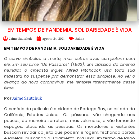
EM TEMPOS DE PANDEMIA, SOLIDARIEDADE É VIDA
Jaime Sautchuk
agosto 24, 2021
Saúde
EM TEMPOS DE PANDEMIA, SOLIDARIEDADE É VIDA
O corvo simboliza a morte, mas outras aves competem com
ele. Em seu filme “Os Pássaros” (1.963), um clássico do cinema
mundial, o cineasta inglês Alfred Hitchcock usa toda sua
maestria no suspense pra demonstrar essa simbiose. Ao ver o
avanço do novo coronavírus, me lembrei intensamente desse
filme
Por
Jaime Sautchuk
O cenário da película é a cidade de Bodega Bay, no estado da
Califórnia, Estados Unidos. Os pássaros vão chegando aos
poucos, de maneira sorrateira, mas volumosa, e vão tomando
espaços, atacando as pessoas. Os moradores e visitantes
buscam revidar do jeito que podem e fogem, fechando portas
e janelas, buscando o isolamento, pra usar um termo de largo