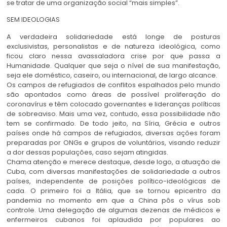
se tratar de uma organização social “mais simples”.
SEM IDEOLOGIAS
A verdadeira solidariedade está longe de posturas
exclusivistas, personalistas e de natureza ideológica, como
ficou claro nessa avassaladora crise por que passa a
Humanidade. Qualquer que seja o nível de sua manifestação,
seja ele doméstico, caseiro, ou internacional, de largo alcance.
Os campos de refugiados de conflitos espalhados pelo mundo
são apontados como áreas de possível proliferação do
coronavírus e têm colocado governantes e lideranças políticas
de sobreaviso. Mais uma vez, contudo, essa possibilidade não
tem se confirmado. De todo jeito, na Síria, Grécia e outros
países onde há campos de refugiados, diversas ações foram
preparadas por ONGs e grupos de voluntários, visando reduzir
a dor dessas populações, caso sejam atingidas.
Chama atenção e merece destaque, desde logo, a atuação de
Cuba, com diversas manifestações de solidariedade a outros
países, independente de posições político-ideológicas de
cada. O primeiro foi a Itália, que se tornou epicentro da
pandemia no momento em que a China pôs o vírus sob
controle. Uma delegação de algumas dezenas de médicos e
enfermeiros cubanos foi aplaudida por populares ao