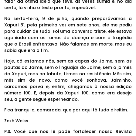
falar da ótima ideia que teve, às vezes sumia e, no dia
certo, lá vinha o texto pronto, impecável.
Na sexta-feira, 9 de julho, quando preparávamos a
Xapuri 81, pela primeira vez em sete anos, ele me pediu
para cuidar de tudo. Foi uma conversa triste, ele estava
agoniado com os rumos da doença e com a tragédia
que o Brasil enfrentava. Não falamos em morte, mas eu
sabia que era o fim.
Hoje, cá estamos nós, sem as capas do Jaime, sem as
pautas do Jaime, sem o linguajar do Jaime, sem o jaimês
da Xapuri, mas na labuta, firmes na resistência. Mês sim,
mês sim de novo, como você sonhava, Jaiminho,
carcamos porva e, enfim, chegamos à nossa edição
número 100. E, depois da Xapuri 100, como era desejo
seu, a gente segue esperneando.
Fica tranquilo, camarada, que por aqui tá tudo direitim.
Zezé Weiss
P.S. Você que nos lê pode fortalecer nossa Revista