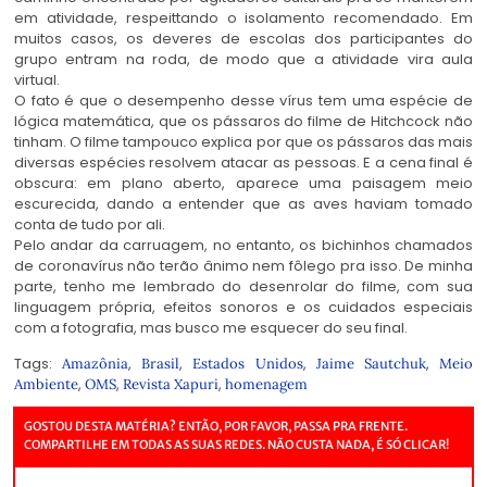
em atividade, respeittando o isolamento recomendado. Em
muitos casos, os deveres de escolas dos participantes do
grupo entram na roda, de modo que a atividade vira aula
virtual.
O fato é que o desempenho desse vírus tem uma espécie de
lógica matemática, que os pássaros do filme de Hitchcock não
tinham. O filme tampouco explica por que os pássaros das mais
diversas espécies resolvem atacar as pessoas. E a cena final é
obscura: em plano aberto, aparece uma paisagem meio
escurecida, dando a entender que as aves haviam tomado
conta de tudo por ali.
Pelo andar da carruagem, no entanto, os bichinhos chamados
de coronavírus não terão ânimo nem fôlego pra isso. De minha
parte, tenho me lembrado do desenrolar do filme, com sua
linguagem própria, efeitos sonoros e os cuidados especiais
com a fotografia, mas busco me esquecer do seu final.
Tags:
,
,
,
,
Amazônia
Brasil
Estados Unidos
Jaime Sautchuk
Meio
,
,
,
Ambiente
OMS
Revista Xapuri
homenagem
GOSTOU DESTA MATÉRIA? ENTÃO, POR FAVOR, PASSA PRA FRENTE.
COMPARTILHE EM TODAS AS SUAS REDES. NÃO CUSTA NADA, É SÓ CLICAR!