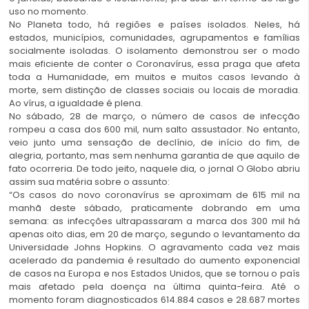
uso no momento.
No Planeta todo, há regiões e países isolados. Neles, há
estados, municípios, comunidades, agrupamentos e famílias
socialmente isoladas. O isolamento demonstrou ser o modo
mais eficiente de conter o Coronavírus, essa praga que afeta
toda a Humanidade, em muitos e muitos casos levando à
morte, sem distinção de classes sociais ou locais de moradia.
Ao vírus, a igualdade é plena.
No sábado, 28 de março, o número de casos de infecção
rompeu a casa dos 600 mil, num salto assustador. No entanto,
veio junto uma sensação de declínio, de início do fim, de
alegria, portanto, mas sem nenhuma garantia de que aquilo de
fato ocorreria. De todo jeito, naquele dia, o jornal O Globo abriu
assim sua matéria sobre o assunto:
“Os casos do novo coronavírus se aproximam de 615 mil na
manhã deste sábado, praticamente dobrando em uma
semana: as infecções ultrapassaram a marca dos 300 mil há
apenas oito dias, em 20 de março, segundo o levantamento da
Universidade Johns Hopkins. O agravamento cada vez mais
acelerado da pandemia é resultado do aumento exponencial
de casos na Europa e nos Estados Unidos, que se tornou o país
mais afetado pela doença na última quinta-feira. Até o
momento foram diagnosticados 614.884 casos e 28.687 mortes