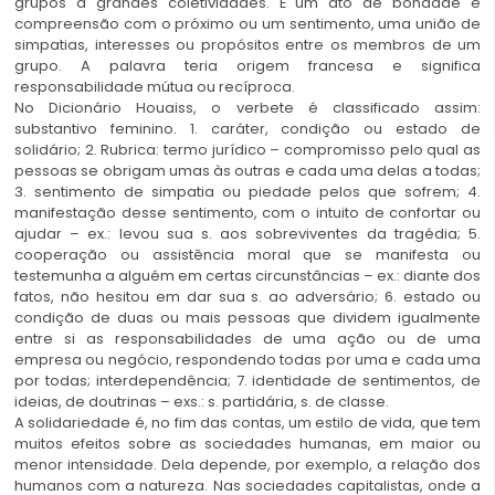
grupos a grandes coletividades. É um ato de bondade e
compreensão com o próximo ou um sentimento, uma união de
simpatias, interesses ou propósitos entre os membros de um
grupo. A palavra teria origem francesa e significa
responsabilidade mútua ou recíproca.
No Dicionário Houaiss, o verbete é classificado assim:
substantivo feminino. 1. caráter, condição ou estado de
solidário; 2. Rubrica: termo jurídico – compromisso pelo qual as
pessoas se obrigam umas às outras e cada uma delas a todas;
3. sentimento de simpatia ou piedade pelos que sofrem; 4.
manifestação desse sentimento, com o intuito de confortar ou
ajudar – ex.: levou sua s. aos sobreviventes da tragédia; 5.
cooperação ou assistência moral que se manifesta ou
testemunha a alguém em certas circunstâncias – ex.: diante dos
fatos, não hesitou em dar sua s. ao adversário; 6. estado ou
condição de duas ou mais pessoas que dividem igualmente
entre si as responsabilidades de uma ação ou de uma
empresa ou negócio, respondendo todas por uma e cada uma
por todas; interdependência; 7. identidade de sentimentos, de
ideias, de doutrinas – exs.: s. partidária, s. de classe.
A solidariedade é, no fim das contas, um estilo de vida, que tem
muitos efeitos sobre as sociedades humanas, em maior ou
menor intensidade. Dela depende, por exemplo, a relação dos
humanos com a natureza. Nas sociedades capitalistas, onde a