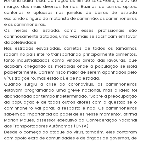
Foi uma baita festa. Começou às 18h de sexta-feira, dia 27 de
março, das mais diversas formas. Buzinas de carros, apitos,
cantorias e aplausos nas janelas de beiras de estrada
exaltando a figura do motorista de caminhão, os caminhoneiros
e as caminhoneiras.
Os heróis da estrada, como esses profissionais são
carinhosamente tratados, uma vez mais se sacrificam em favor
da coletividade.
Nas estradas esvaziadas, carretas de todos os tamanhos
rodam no país inteiro transportando principalmente alimentos,
tanto industrializados como vindos direto das lavouras, que
acabam chegando às moradias onde a população se isola
pacientemente. Correm risco maior de serem apanhados pelo
vírus traiçoeiro, mas estão aí, e pé na estrada.
Quando surgiu a crise do coronavírus, os caminhoneiros
estavam programando uma greve nacional, mas a ideia foi
abandonada por tempo indeterminado. “Sobre a preocupação
da população e de todos outros atores com a questão se o
caminhoneiro vai parar, a resposta é não. Os caminhoneiros
sabem da importância do papel deles nesse momento”, afirma
Marlon Maues, assessor executivo da Confederação Nacional
dos Transportadores Autônomos (CNTA).
Desde o começo do ataque do vírus, também, eles contaram
com apoio extra de comunidades e de órgãos de governos, de