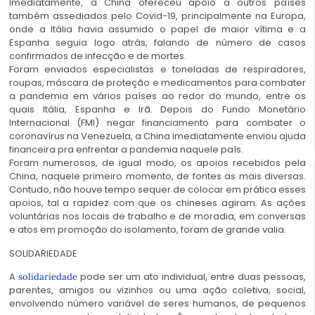
Imediatamente, a China ofereceu apoio a outros países
também assediados pelo Covid-19, principalmente na Europa,
onde a Itália havia assumido o papel de maior vítima e a
Espanha seguia logo atrás, falando de número de casos
confirmados de infecção e de mortes.
Foram enviados especialistas e toneladas de respiradores,
roupas, máscara de proteção e medicamentos para combater
a pandemia em vários países ao redor do mundo, entre os
quais Itália, Espanha e Irã. Depois do Fundo Monetário
Internacional (FMI) negar financiamento para combater o
coronavírus na Venezuela, a China imediatamente enviou ajuda
financeira pra enfrentar a pandemia naquele país.
Foram numerosos, de igual modo, os apoios recebidos pela
China, naquele primeiro momento, de fontes as mais diversas.
Contudo, não houve tempo sequer de colocar em prática esses
apoios, tal a rapidez com que os chineses agiram. As ações
voluntárias nos locais de trabalho e de moradia, em conversas
e atos em promoção do isolamento, foram de grande valia.
SOLIDARIEDADE
A
pode ser um ato individual, entre duas pessoas,
solidariedade
parentes, amigos ou vizinhos ou uma ação coletiva, social,
envolvendo número variável de seres humanos, de pequenos