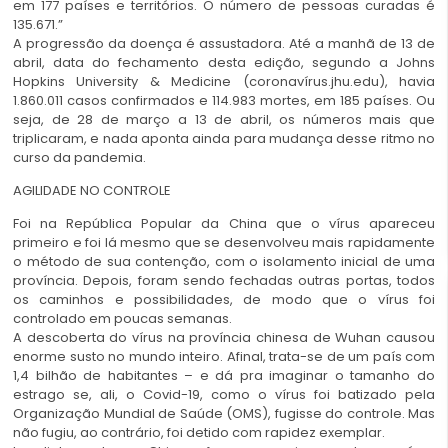
em 177 países e territórios. O número de pessoas curadas é
135.671.”
A progressão da doença é assustadora. Até a manhã de 13 de
abril, data do fechamento desta edição, segundo a Johns
Hopkins University & Medicine (coronavírus.jhu.edu), havia
1.860.011 casos confirmados e 114.983 mortes, em 185 países. Ou
seja, de 28 de março a 13 de abril, os números mais que
triplicaram, e nada aponta ainda para mudança desse ritmo no
curso da pandemia.
AGILIDADE NO CONTROLE
Foi na República Popular da China que o vírus apareceu
primeiro e foi lá mesmo que se desenvolveu mais rapidamente
o método de sua contenção, com o isolamento inicial de uma
província. Depois, foram sendo fechadas outras portas, todos
os caminhos e possibilidades, de modo que o vírus foi
controlado em poucas semanas.
A descoberta do vírus na província chinesa de Wuhan causou
enorme susto no mundo inteiro. Afinal, trata-se de um país com
1,4 bilhão de habitantes – e dá pra imaginar o tamanho do
estrago se, ali, o Covid-19, como o vírus foi batizado pela
Organização Mundial de Saúde (OMS), fugisse do controle. Mas
não fugiu, ao contrário, foi detido com rapidez exemplar.