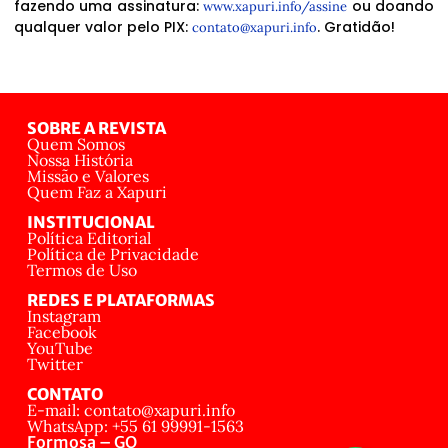
fazendo uma assinatura:
ou doando
www.xapuri.info/assine
qualquer valor pelo PIX:
. Gratidão!
contato@xapuri.info
SOBRE A REVISTA
Quem Somos
Nossa História
Missão e Valores
Quem Faz a Xapuri
INSTITUCIONAL
Política Editorial
Política de Privacidade
Termos de Uso
REDES E PLATAFORMAS
Instagram
Facebook
YouTube
Twitter
CONTATO
E-mail: contato@xapuri.info
WhatsApp: +55 61 99991-1563
Formosa – GO