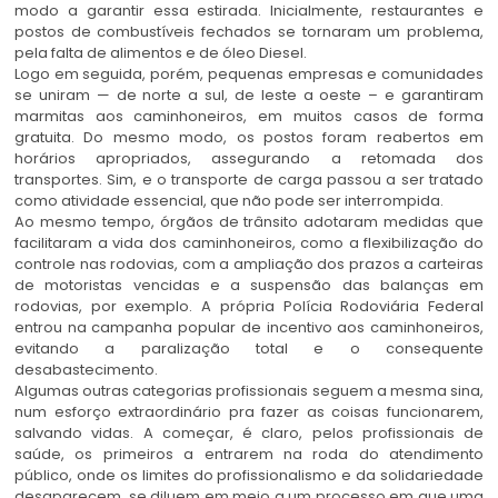
modo a garantir essa estirada. Inicialmente, restaurantes e
postos de combustíveis fechados se tornaram um problema,
pela falta de alimentos e de óleo Diesel.
Logo em seguida, porém, pequenas empresas e comunidades
se uniram — de norte a sul, de leste a oeste – e garantiram
marmitas aos caminhoneiros, em muitos casos de forma
gratuita. Do mesmo modo, os postos foram reabertos em
horários apropriados, assegurando a retomada dos
transportes. Sim, e o transporte de carga passou a ser tratado
como atividade essencial, que não pode ser interrompida.
Ao mesmo tempo, órgãos de trânsito adotaram medidas que
facilitaram a vida dos caminhoneiros, como a flexibilização do
controle nas rodovias, com a ampliação dos prazos a carteiras
de motoristas vencidas e a suspensão das balanças em
rodovias, por exemplo. A própria Polícia Rodoviária Federal
entrou na campanha popular de incentivo aos caminhoneiros,
evitando a paralização total e o consequente
desabastecimento.
Algumas outras categorias profissionais seguem a mesma sina,
num esforço extraordinário pra fazer as coisas funcionarem,
salvando vidas. A começar, é claro, pelos profissionais de
saúde, os primeiros a entrarem na roda do atendimento
público, onde os limites do profissionalismo e da solidariedade
desaparecem, se diluem em meio a um processo em que uma