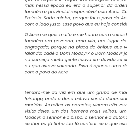
mas nessa época eu era o superior da ordem
também o provincial responsável pelo Acre. C
Prelazia. Sorte minha, porque foi o povo do A
com o lado justo. Esse povo que eu hoje consid
O Acre me quer muito e me honra com muitas
também um povoado, uma vila, um lugar do
engraçada, porque na placa do ônibus que vai
falando: cadê o Dom Moacyr? o Dom Moacyr já 
no começo muita gente ficava em dúvida se er
ou que estava voltando. Essa é apenas uma d
com o povo do Acre.
Lembro-me da vez em que um grupo de mães f
Ipiranga, onde o dono estava sendo denunciad
maridos. As mães, os parentes, vieram três veze
visita deles, um dos homens mais velhos, u
Moacyr, o senhor é o bispo, o senhor é a autor
senhor eu já tinha ido lá conferir se o que es