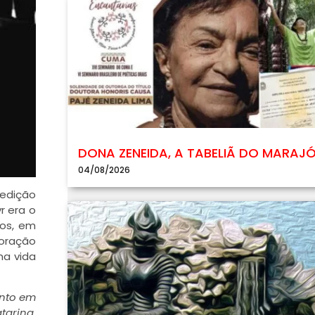
DONA ZENEIDA, A TABELIÃ DO MARAJ
04/08/2026
(edição
r era o
nos, em
coração
ma vida
ento em
tarina,