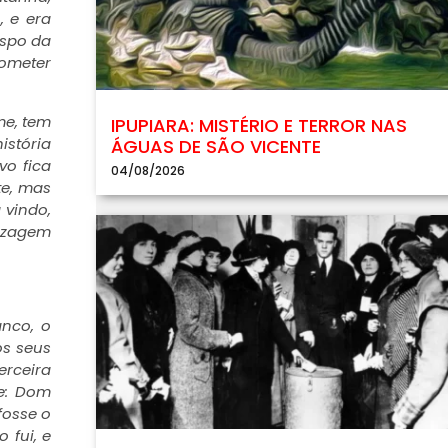
, e era
ispo da
rometer
me, tem
IPUPIARA: MISTÉRIO E TERROR NAS
stória
ÁGUAS DE SÃO VICENTE
vo fica
04/08/2026
te, mas
 vindo,
dizagem
anco, o
os seus
erceira
se: Dom
fosse o
 fui, e