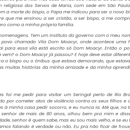
 religiosa dos Servos de Maria, com sede em São Paulo
om a morte do bispo, o Papa me indicou para ser o novo b
cre que me ensinou a ser cristão, a ser bispo, a me comp
ero como a minha própria família.
 homenagens. Tem um instituto do governo com o meu no
 povo chamado Vila Dom Moacyr, onde acontece uma hi
 para essa vila está escrito só Dom Moacyr. Então o po
vem? o Dom Moacyr já passou? E hoje deve estar diferen
a o bispo ou o ônibus que estava demorando, que estava
as muitas histórias da minha amizade e da minha apren
oi me pedir para visitar um Seringal perto de Rio Br
o por cometer atos de violência contra os seus filhos e 
s à minha casa pedir socorro, e eu nunca ia. Até que, na t
m senhor de mais de 80 anos, olhou bem pra mim e dis
idade, senhor é quem sabe, mas eu sou mais velho, e se eu 
tamos falando é verdade ou não. Eu pra não ficar de frouxo