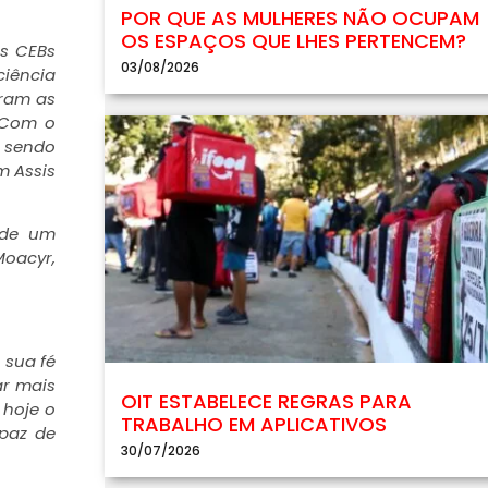
POR QUE AS MULHERES NÃO OCUPAM
OS ESPAÇOS QUE LHES PERTENCEM?
As CEBs
03/08/2026
ciência
oram as
. Com o
u sendo
m Assis
 de um
Moacyr,
 sua fé
ar mais
OIT ESTABELECE REGRAS PARA
 hoje o
TRABALHO EM APLICATIVOS
apaz de
30/07/2026