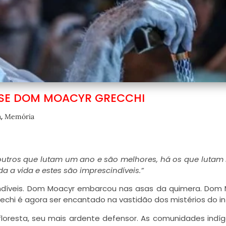
SE DOM MOACYR GRECCHI
,
a
Memória
utros que lutam um ano e são melhores, há os que lutam
a a vida e estes são imprescindíveis.”
ndíveis. Dom Moacyr embarcou nas asas da quimera. Dom
chi é agora ser encantado na vastidão dos mistérios do inf
loresta, seu mais ardente d
efensor. As comunidades indí