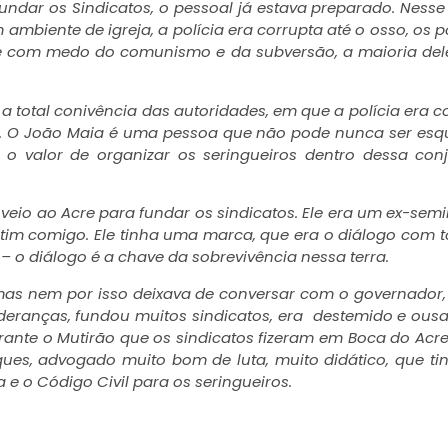
ndar os Sindicatos, o pessoal já estava preparado. Ness
ambiente de igreja, a polícia era corrupta até o osso, os po
te com medo do comunismo e da subversão, a maioria de
 total conivência das autoridades, em que a polícia era c
do. O João Maia é uma pessoa que não pode nunca ser esq
o valor de organizar os seringueiros dentro dessa con
io ao Acre para fundar os sindicatos. Ele era um ex-semi
atim comigo. Ele tinha uma marca, que era o diálogo com t
– o diálogo é a chave da sobrevivência nessa terra.
 mas nem por isso deixava de conversar com o governador
lideranças, fundou muitos sindicatos, era destemido e ousa
urante o Mutirão que os sindicatos fizeram em Boca do Acre
es, advogado muito bom de luta, muito didático, que t
a e o Código Civil para os seringueiros.