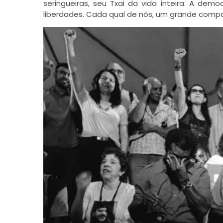
seringueiras, seu Txai da vida inteira. A demo
liberdades. Cada qual de nós, um grande comp