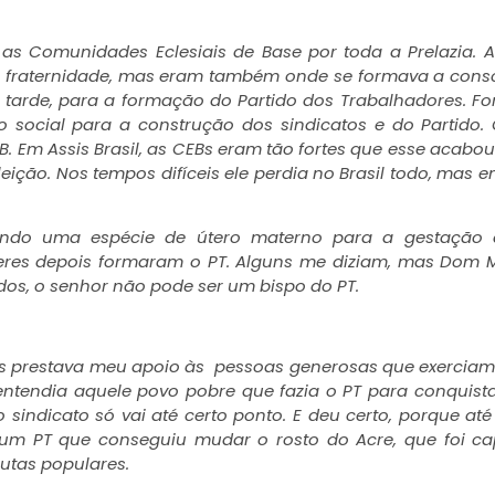
as Comunidades Eclesiais de Base por toda a Prelazia. 
e fraternidade, mas eram também onde se formava a cons
 tarde, para a formação do Partido dos Trabalhadores. F
social para a construção dos sindicatos e do Partido
. Em Assis Brasil, as CEBs eram tão fortes que esse acabo
ição. Nos tempos difíceis ele perdia no Brasil todo, mas e
sendo uma espécie de útero materno para a gestação
íderes depois formaram o PT. Alguns me diziam, mas Dom 
dos, o senhor não pode ser um bispo do PT.
as prestava meu apoio às pessoas generosas que exerciam
u entendia aquele povo pobre que fazia o PT para conquist
 sindicato só vai até certo ponto. E deu certo, porque até
 um PT que conseguiu mudar o rosto do Acre, que foi c
utas populares.