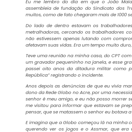
Eu me lembro do dia em que o João Maia 
assembleia de fundação do Sindicato dos T
muitos, como de fato chegaram mais de 1000 ser
Do lado de dentro estavam os trabalhadore
metralhadoras, cercando os trabalhadores c
não estivessem apenas lutando com compro
afetavam suas vidas. Era um tempo muito duro,
Teve uma reunião na minha casa, do CPT com o 
um gravador pequeninho na janela, e esse gra
passei oito anos da ditadura militar como
República” registrando o incidente.
Anos depois as denúncias de que eu vivia mar
dono da Rede Globo no Acre, por uma necessi
senhor é meu amigo, e eu não posso morrer 
me visitou para informar que estavam se prep
pensar, que se matassem o senhor eu botava a 
E imagina que a Globo começou lá na minha 
querendo ver os jogos e o Assmar, que era 