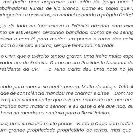
me pediu para emprestar um salão da Igreja para f
rabalhadores Rurais de Rio Branco. Como eu sabia que 
ingueiros e posseiros, eu acabei cedendo a própria Catedr
s, e do lado de fora estava o Exército armado com esc
omo se estivessem cercando bandidos. Como se os serin
misso e com fé para mudar um pouco o rumo das cois
 com o Exército encima, sempre tentando intimidar.
CIMI, que o Exército tentou gravar. Uma freira muito espe
vador era do Exército. Como eu era Presidente Nacional d
 presidente da CPT — o Mino Carta deu uma nota no jor
cado para morrer se confirmaram. Muito doente, o Tufik 
dade de consciência mandou me chamar e disse – Dom Mo
sem que o senhor saiba que teve um momento em que um 
arando para matar o senhor, e eu disse a ele que não, 
boca no mundo, eu contava para o Brasil inteiro.
casa, uma emissora muito pobre. Vinha a Copa com tod
um grande propriedade proprietário de terras, mas que