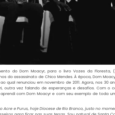
mento do Dom Moacyr, para o livro Vozes da Floresta, 
 anos do assassinato de Chico Mendes. À época, Dom Moacy
 ao qual renunciou em novembro de 2011. Agora, nos 30 a
i, outra vez falando de esperanças e desafios. Com o 
ue aprendi com Dom Moacyr e com seu exemplo de toda u
do Acre e Purus, hoje Diocese de Rio Branco, justo no mom
eiros para ficar nas suas terras. Sou natural de Santa Ca