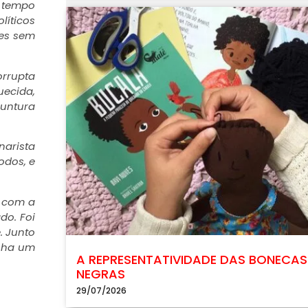
e tempo
líticos
les sem
orrupta
uecida,
juntura
narista
odos, e
, com a
do. Foi
. Junto
inha um
A REPRESENTATIVIDADE DAS BONECAS
NEGRAS
29/07/2026