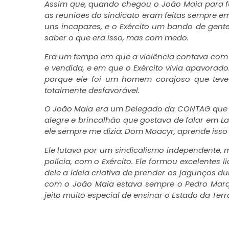
Assim que, quando chegou o João Maia para fu
as reuniões do sindicato eram feitas sempre em 
uns incapazes, e o Exército um bando de gen
saber o que era isso, mas com medo.
Era um tempo em que a violência contava com a
e vendida, e em que o Exército vivia apavora
porque ele foi um homem corajoso que teve 
totalmente desfavorável.
O João Maia era um Delegado da CONTAG que ve
alegre e brincalhão que gostava de falar em L
ele sempre me dizia: Dom Moacyr, aprende isso 
Ele lutava por um sindicalismo independente,
polícia, com o Exército. Ele formou excelentes 
dele a ideia criativa de prender os jagunços d
com o João Maia estava sempre o Pedro Marqu
jeito muito especial de ensinar o Estado da Terr