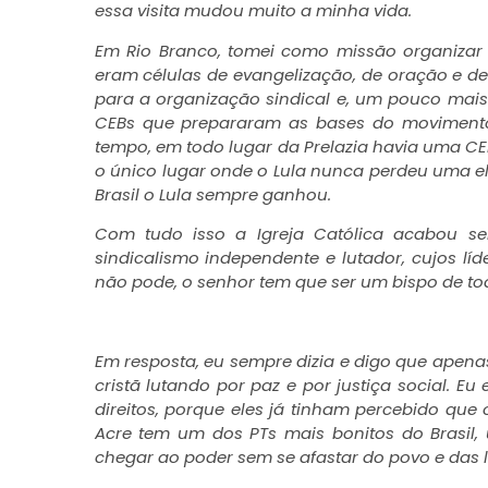
essa visita mudou muito a minha vida.
Em Rio Branco, tomei como missão organizar 
eram células de evangelização, de oração e d
para a organização sindical e, um pouco mais
CEBs que prepararam as bases do movimento 
tempo, em todo lugar da Prelazia havia uma CEB
o único lugar onde o Lula nunca perdeu uma ele
Brasil o Lula sempre ganhou.
Com tudo isso a Igreja Católica acabou 
sindicalismo independente e lutador, cujos l
não pode, o senhor tem que ser um bispo de to
Em resposta, eu sempre dizia e digo que apen
cristã lutando por paz e por justiça social. E
direitos, porque eles já tinham percebido que o
Acre tem um dos PTs mais bonitos do Brasil,
chegar ao poder sem se afastar do povo e das l