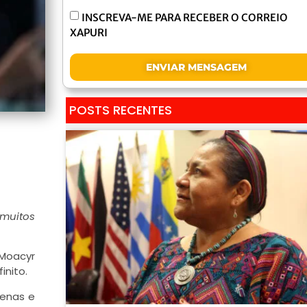
INSCREVA-ME PARA RECEBER O CORREIO
XAPURI
ENVIAR MENSAGEM
POSTS RECENTES
 muitos
 Moacyr
inito.
genas e