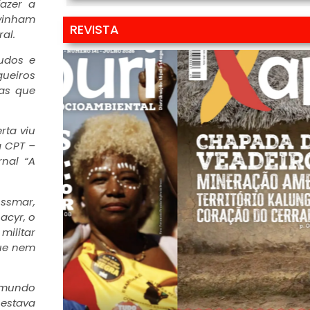
azer a
vinham
REVISTA
al.
udos e
gueiros
as que
rta viu
a CPT –
nal “A
Assmar,
acyr, o
militar
que nem
o mundo
 estava