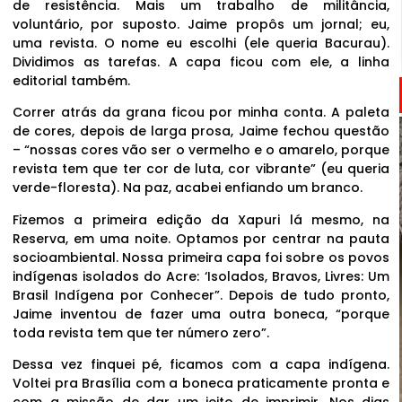
de resistência. Mais um trabalho de militância,
voluntário, por suposto. Jaime propôs um jornal; eu,
uma revista. O nome eu escolhi (ele queria Bacurau).
Dividimos as tarefas. A capa ficou com ele, a linha
editorial também.
Correr atrás da grana ficou por minha conta. A paleta
de cores, depois de larga prosa, Jaime fechou questão
– “nossas cores vão ser o vermelho e o amarelo, porque
revista tem que ter cor de luta, cor vibrante” (eu queria
verde-floresta). Na paz, acabei enfiando um branco.
Fizemos a primeira edição da Xapuri lá mesmo, na
Reserva, em uma noite. Optamos por centrar na pauta
socioambiental. Nossa primeira capa foi sobre os povos
indígenas isolados do Acre: ‘Isolados, Bravos, Livres: Um
Brasil Indígena por Conhecer”. Depois de tudo pronto,
Jaime inventou de fazer uma outra boneca, “porque
toda revista tem que ter número zero”.
Dessa vez finquei pé, ficamos com a capa indígena.
Voltei pra Brasília com a boneca praticamente pronta e