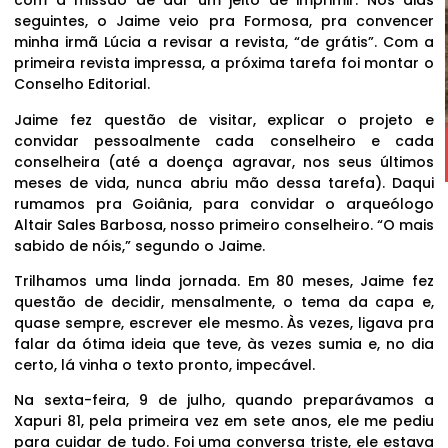
com a missão de dar um jeito de imprimir. Nos dias
seguintes, o Jaime veio pra Formosa, pra convencer
minha irmã Lúcia a revisar a revista, “de grátis”. Com a
primeira revista impressa, a próxima tarefa foi montar o
Conselho Editorial.
Jaime fez questão de visitar, explicar o projeto e
convidar pessoalmente cada conselheiro e cada
conselheira (até a doença agravar, nos seus últimos
meses de vida, nunca abriu mão dessa tarefa). Daqui
rumamos pra Goiânia, para convidar o arqueólogo
Altair Sales Barbosa, nosso primeiro conselheiro. “O mais
sabido de nóis,” segundo o Jaime.
Trilhamos uma linda jornada. Em 80 meses, Jaime fez
questão de decidir, mensalmente, o tema da capa e,
quase sempre, escrever ele mesmo. Às vezes, ligava pra
falar da ótima ideia que teve, às vezes sumia e, no dia
certo, lá vinha o texto pronto, impecável.
Na sexta-feira, 9 de julho, quando preparávamos a
Xapuri 81, pela primeira vez em sete anos, ele me pediu
para cuidar de tudo. Foi uma conversa triste, ele estava