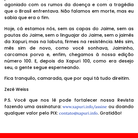
agoniado com os rumos da doença e com a tragédia
que o Brasil enfrentava. Não falamos em morte, mas eu
sabia que era o fim.
Hoje, cá estamos nós, sem as capas do Jaime, sem as
pautas do Jaime, sem o linguajar do Jaime, sem o jaimês
da Xapuri, mas na labuta, firmes na resistência. Mês sim,
mês sim de novo, como você sonhava, Jaiminho,
carcamos porva e, enfim, chegamos à nossa edição
número 100. E, depois da Xapuri 100, como era desejo
seu, a gente segue esperneando.
Fica tranquilo, camarada, que por aqui tá tudo direitim.
Zezé Weiss
P.S. Você que nos lê pode fortalecer nossa Revista
fazendo uma assinatura:
ou doando
www.xapuri.info/assine
qualquer valor pelo PIX:
. Gratidão!
contato@xapuri.info