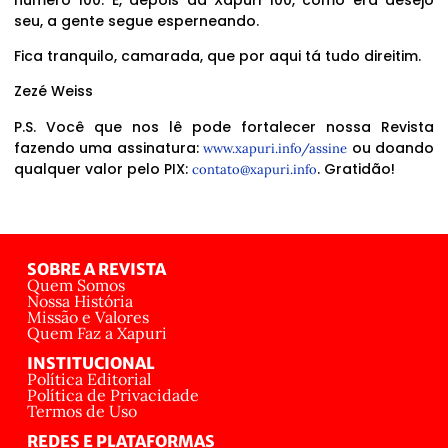
seu, a gente segue esperneando.
Fica tranquilo, camarada, que por aqui tá tudo direitim.
Zezé Weiss
P.S. Você que nos lê pode fortalecer nossa Revista
fazendo uma assinatura:
ou doando
www.xapuri.info/assine
qualquer valor pelo PIX:
. Gratidão!
contato@xapuri.info
SOBRE A REVISTA
Quem Somos
Nossa História
Missão e Valores
Quem Faz a Xapuri
INSTITUCIONAL
Política Editorial
Política de Privacidade
Termos de Uso
REDES E PLATAFORMAS