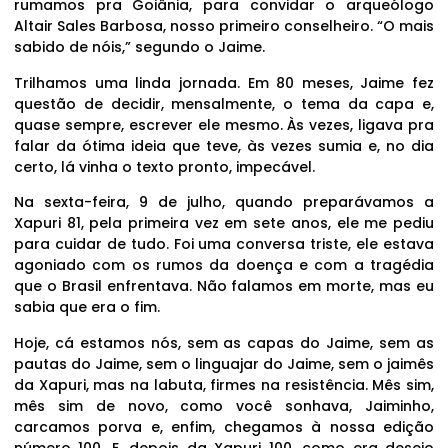
rumamos pra Goiânia, para convidar o arqueólogo
Altair Sales Barbosa, nosso primeiro conselheiro. “O mais
sabido de nóis,” segundo o Jaime.
Trilhamos uma linda jornada. Em 80 meses, Jaime fez
questão de decidir, mensalmente, o tema da capa e,
quase sempre, escrever ele mesmo. Às vezes, ligava pra
falar da ótima ideia que teve, às vezes sumia e, no dia
certo, lá vinha o texto pronto, impecável.
Na sexta-feira, 9 de julho, quando preparávamos a
Xapuri 81, pela primeira vez em sete anos, ele me pediu
para cuidar de tudo. Foi uma conversa triste, ele estava
agoniado com os rumos da doença e com a tragédia
que o Brasil enfrentava. Não falamos em morte, mas eu
sabia que era o fim.
Hoje, cá estamos nós, sem as capas do Jaime, sem as
pautas do Jaime, sem o linguajar do Jaime, sem o jaimês
da Xapuri, mas na labuta, firmes na resistência. Mês sim,
mês sim de novo, como você sonhava, Jaiminho,
carcamos porva e, enfim, chegamos à nossa edição
número 100. E, depois da Xapuri 100, como era desejo