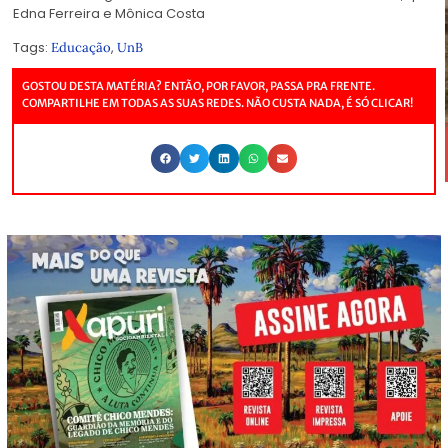
Edna Ferreira e Mônica Costa
Tags:
,
Educação
UnB
GOSTOU DESTA MATÉRIA? ENTÃO, POR FAVOR, PASSA PRA FRENTE.
COMPARTILHE EM TODAS AS SUAS REDES. NÃO CUSTA NADA, É SÓ CLICAR!