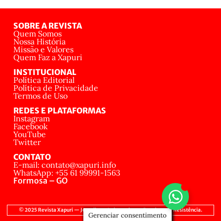
SOBRE A REVISTA
Quem Somos
Nossa História
Missão e Valores
Quem Faz a Xapuri
INSTITUCIONAL
Política Editorial
Política de Privacidade
Termos de Uso
REDES E PLATAFORMAS
Instagram
Facebook
YouTube
Twitter
CONTATO
E-mail: contato@xapuri.info
WhatsApp: +55 61 99991-1563
Formosa – GO
© 2025 Revista Xapuri — Jornalismo Independente, Popular e de Resistência.
Gerenciar consentimento