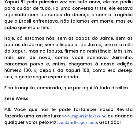
Xapuri 81, pela primeira vez em sete anos, ele me pediu
para cuidar de tudo. Foi uma conversa triste, ele estava
agoniado com os rumos da doença e com a tragédia
que o Brasil enfrentava. Não falamos em morte, mas eu
sabia que era o fim.
Hoje, cá estamos nós, sem as capas do Jaime, sem as
pautas do Jaime, sem o linguajar do Jaime, sem o jaimês
da Xapuri, mas na labuta, firmes na resistência. Mês sim,
mês sim de novo, como você sonhava, Jaiminho,
carcamos porva e, enfim, chegamos à nossa edição
número 100. E, depois da Xapuri 100, como era desejo
seu, a gente segue esperneando.
Fica tranquilo, camarada, que por aqui tá tudo direitim.
Zezé Weiss
P.S. Você que nos lê pode fortalecer nossa Revista
fazendo uma assinatura:
ou doando
www.xapuri.info/assine
qualquer valor pelo PIX:
. Gratidão!
contato@xapuri.info