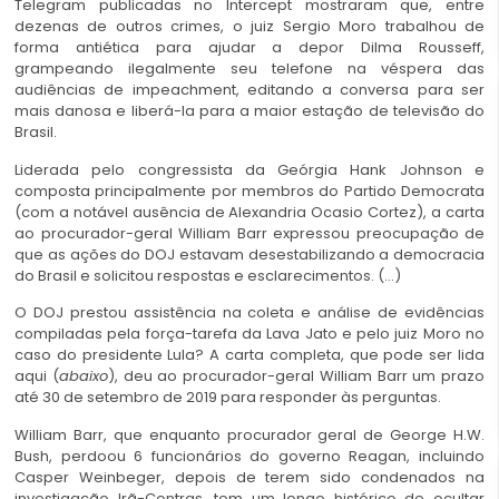
Telegram publicadas no Intercept mostraram que, entre
dezenas de outros crimes, o juiz Sergio Moro trabalhou de
forma antiética para ajudar a depor Dilma Rousseff,
grampeando ilegalmente seu telefone na véspera das
audiências de impeachment, editando a conversa para ser
mais danosa e liberá-la para a maior estação de televisão do
Brasil.
Liderada pelo congressista da Geórgia Hank Johnson e
composta principalmente por membros do Partido Democrata
(com a notável ausência de Alexandria Ocasio Cortez), a carta
ao procurador-geral William Barr expressou preocupação de
que as ações do DOJ estavam desestabilizando a democracia
do Brasil e solicitou respostas e esclarecimentos. (…)
O DOJ prestou assistência na coleta e análise de evidências
compiladas pela força-tarefa da Lava Jato e pelo juiz Moro no
caso do presidente Lula? A carta completa, que pode ser lida
aqui (
abaixo
), deu ao procurador-geral William Barr um prazo
até 30 de setembro de 2019 para responder às perguntas.
William Barr, que enquanto procurador geral de George H.W.
Bush, perdoou 6 funcionários do governo Reagan, incluindo
Casper Weinbeger, depois de terem sido condenados na
investigação Irã-Contras, tem um longo histórico de ocultar