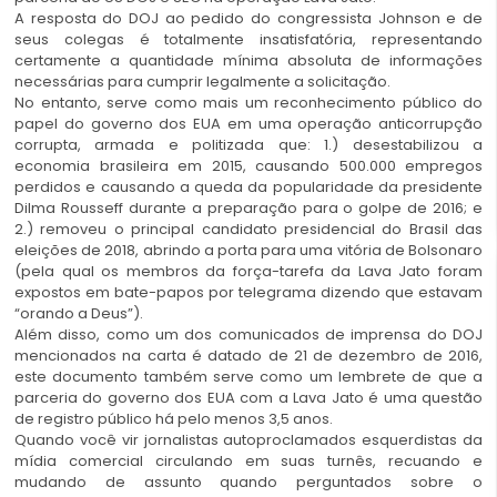
A resposta do DOJ ao pedido do congressista Johnson e de
seus colegas é totalmente insatisfatória, representando
certamente a quantidade mínima absoluta de informações
necessárias para cumprir legalmente a solicitação.
No entanto, serve como mais um reconhecimento público do
papel do governo dos EUA em uma operação anticorrupção
corrupta, armada e politizada que: 1.) desestabilizou a
economia brasileira em 2015, causando 500.000 empregos
perdidos e causando a queda da popularidade da presidente
Dilma Rousseff durante a preparação para o golpe de 2016; e
2.) removeu o principal candidato presidencial do Brasil das
eleições de 2018, abrindo a porta para uma vitória de Bolsonaro
(pela qual os membros da força-tarefa da Lava Jato foram
expostos em bate-papos por telegrama dizendo que estavam
“orando a Deus”).
Além disso, como um dos comunicados de imprensa do DOJ
mencionados na carta é datado de 21 de dezembro de 2016,
este documento também serve como um lembrete de que a
parceria do governo dos EUA com a Lava Jato é uma questão
de registro público há pelo menos 3,5 anos.
Quando você vir jornalistas autoproclamados esquerdistas da
mídia comercial circulando em suas turnês, recuando e
mudando de assunto quando perguntados sobre o