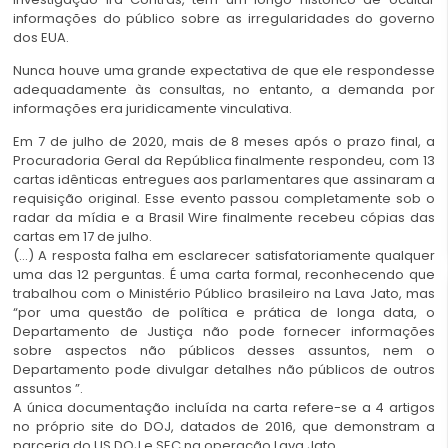
informações do público sobre as irregularidades do governo
dos EUA.
Nunca houve uma grande expectativa de que ele respondesse
adequadamente às consultas, no entanto, a demanda por
informações era juridicamente vinculativa.
Em 7 de julho de 2020, mais de 8 meses após o prazo final, a
Procuradoria Geral da República finalmente respondeu, com 13
cartas idênticas entregues aos parlamentares que assinaram a
requisição original. Esse evento passou completamente sob o
radar da mídia e a Brasil Wire finalmente recebeu cópias das
cartas em 17 de julho.
(…) A resposta falha em esclarecer satisfatoriamente qualquer
uma das 12 perguntas. É uma carta formal, reconhecendo que
trabalhou com o Ministério Público brasileiro na Lava Jato, mas
“por uma questão de política e prática de longa data, o
Departamento de Justiça não pode fornecer informações
sobre aspectos não públicos desses assuntos, nem o
Departamento pode divulgar detalhes não públicos de outros
assuntos ”.
A única documentação incluída na carta refere-se a 4 artigos
no próprio site do DOJ, datados de 2016, que demonstram a
parceria do US DOJ e SEC na operação Lava Jato.