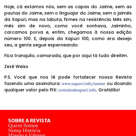
Hoje, cá estamos nós, sem as capas do Jaime, sem as
pautas do Jaime, sem o linguajar do Jaime, sem o jaimês
da Xapuri, mas na labuta, firmes na resistência. Mês sim,
mês sim de novo, como você sonhava, Jaiminho,
carcamos porva e, enfim, chegamos à nossa edição
número 100. E, depois da Xapuri 100, como era desejo
seu, a gente segue esperneando.
Fica tranquilo, camarada, que por aqui tá tudo direitim.
Zezé Weiss
P.S. Você que nos lê pode fortalecer nossa Revista
fazendo uma assinatura:
ou doando
www.xapuri.info/assine
qualquer valor pelo PIX:
. Gratidão!
contato@xapuri.info
SOBRE A REVISTA
Quem Somos
Nossa História
Missão e Valores