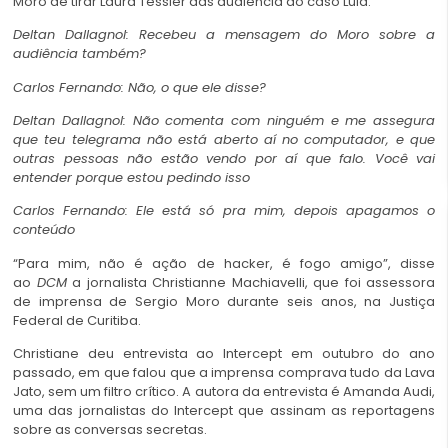
Moro de tirar Laura Tessler das audiência do caso Lula.
Deltan Dallagnol: Recebeu a mensagem do Moro sobre a
audiência também?
Carlos Fernando: Não, o que ele disse?
Deltan Dallagnol: Não comenta com ninguém e me assegura
que teu telegrama não está aberto aí no computador, e que
outras pessoas não estão vendo por aí que falo. Você vai
entender porque estou pedindo isso
Carlos Fernando: Ele está só pra mim, depois apagamos o
conteúdo
“Para mim, não é ação de hacker, é fogo amigo”, disse
ao
DCM
a jornalista Christianne Machiavelli, que foi assessora
de imprensa de Sergio Moro durante seis anos, na Justiça
Federal de Curitiba.
Christiane deu entrevista ao Intercept em outubro do ano
passado, em que falou que a imprensa comprava tudo da Lava
Jato, sem um filtro crítico.
A autora da entrevista é Amanda Audi,
uma das jornalistas do Intercept que assinam as reportagens
sobre as conversas secretas.