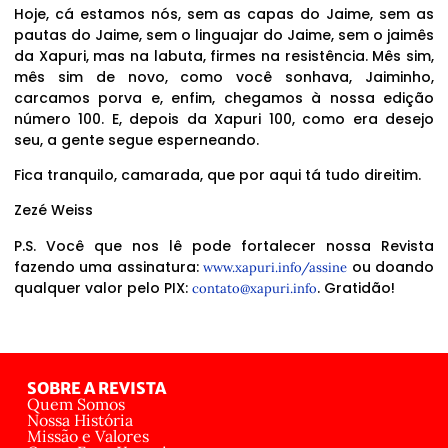
Hoje, cá estamos nós, sem as capas do Jaime, sem as
pautas do Jaime, sem o linguajar do Jaime, sem o jaimês
da Xapuri, mas na labuta, firmes na resistência. Mês sim,
mês sim de novo, como você sonhava, Jaiminho,
carcamos porva e, enfim, chegamos à nossa edição
número 100. E, depois da Xapuri 100, como era desejo
seu, a gente segue esperneando.
Fica tranquilo, camarada, que por aqui tá tudo direitim.
Zezé Weiss
P.S. Você que nos lê pode fortalecer nossa Revista
fazendo uma assinatura:
ou doando
www.xapuri.info/assine
qualquer valor pelo PIX:
. Gratidão!
contato@xapuri.info
SOBRE A REVISTA
Quem Somos
Nossa História
Missão e Valores