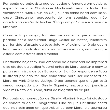
Por conta da entrevista que concedeu a Amanda em outubro,
especula-se que Christianne Machiavelli seria a fonte dos
vazamentos.
“Meu Deus do Céu, eu não tenho nada com isso”,
disse Christianne, acrescentando, em seguida, que não
acredita na versão do hacker.
“É fogo amigo”, disse ela mais de
uma vez.
Como é fogo amigo, também se comenta que o vazador
poderia ser o procurador Diogo Castor de Mattos, insatisfeito
por ter sido afastado da Lava Jato — oficialmente, é ele quem
teria pedido o afastamento por razões médicas, uma vez que
estaria com estafa física e mental.
Christianne hoje tem uma empresa de assessoria de imprensa
e se afastou da Justiça Federal antes de Moro aceitar o convite
para ser ministro de Jair Bolsonaro.
Ela não responde se ficou
frustrada por não ter sido convidada para ser assessora de
Moro no Ministério da Justiça.
Disse apenas que o lugar está
sendo ocupado por Giselly Siqueira, esposa do jornalista
Vladimir Netto, da Globo, autor da biografia do ex-juiz.
Por conta da nomeação de Giselly, Vladimir Netto foi afastado
da cobertura do seu biografado.
Filha de juiz, Christiane conta
que, nos seis anos em que trabalhou com Moro, ela acumulou