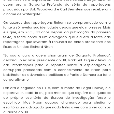
quem era o Garganta Profunda da série de reportagens
produzidas por Bob Woodward e Carl Bernstein que receberam
o nome de Watergate?
Os autores das reportagens tinham se comprometido com a
fonte a só revelar sua identidade depois que ela morresse.
Mais
eis que, em 2005, 33 anos depois da publicação do primeiro
texto, a fonte conta a um advogado que ela era a fonte das
reportagens que levaram à renúncia do então presidente dos
Estados Unidos, Richard Nixon.
“Eu sou o cara a quem chamavam de Garganta Profunda”,
declarou o ex-vice-presidente do FBI, Mark Felt.
O que o levou a
dar informações para o repórter sobre a espionagem e
corrupção praticadas com o conhecimento de Nixon para
bisbilhotar os adversários políticos do Partido Democrata foi o
corporativismo.
Felt era o segundo no FBI e, com a morte de Edgar Hoove, ele
esperava sucedê-lo ou, pelo menos, que alguém dos quadros
do próprio escritório de
Bureau
de Investigação fosse o
escolhido.
Mas Nixon acabou chamando para chefiar o
escritório um advogado que nada tinha a ver com a ver com os
quadros do FBI.