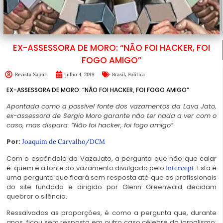
EX-ASSESSORA DE MORO: “NÃO FOI HACKER, FOI
FOGO AMIGO”
,
Revista Xapuri
julho 4, 2019
Brasil
Política
EX-ASSESSORA DE MORO: “NÃO FOI HACKER, FOI FOGO AMIGO”
Apontada como a possível fonte dos vazamentos da Lava Jato,
ex-assessora de Sergio Moro garante não ter nada a ver com o
caso, mas dispara: “Não foi hacker, foi fogo amigo”
Por:
Joaquim de Carvalho/DCM
Com o escândalo da VazaJato, a pergunta que não que calar
é: quem é a fonte do vazamento divulgado pelo
. Esta é
Intercept
uma pergunta que ficará sem resposta até que os profissionais
do site fundado e dirigido por Glenn Greenwald decidam
quebrar o silêncio.
Ressalvadas as proporções, é como a pergunta que, durante
anos, ficou sem resposta em outro caso célebre do jornalismo: