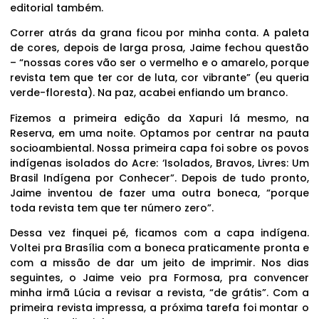
editorial também.
Correr atrás da grana ficou por minha conta. A paleta
de cores, depois de larga prosa, Jaime fechou questão
– “nossas cores vão ser o vermelho e o amarelo, porque
revista tem que ter cor de luta, cor vibrante” (eu queria
verde-floresta). Na paz, acabei enfiando um branco.
Fizemos a primeira edição da Xapuri lá mesmo, na
Reserva, em uma noite. Optamos por centrar na pauta
socioambiental. Nossa primeira capa foi sobre os povos
indígenas isolados do Acre: ‘Isolados, Bravos, Livres: Um
Brasil Indígena por Conhecer”. Depois de tudo pronto,
Jaime inventou de fazer uma outra boneca, “porque
toda revista tem que ter número zero”.
Dessa vez finquei pé, ficamos com a capa indígena.
Voltei pra Brasília com a boneca praticamente pronta e
com a missão de dar um jeito de imprimir. Nos dias
seguintes, o Jaime veio pra Formosa, pra convencer
minha irmã Lúcia a revisar a revista, “de grátis”. Com a
primeira revista impressa, a próxima tarefa foi montar o