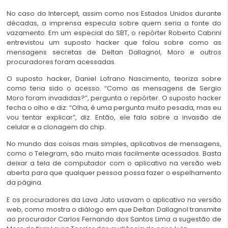
No caso do Intercept, assim como nos Estados Unidos durante
décadas, a imprensa especula sobre quem seria a fonte do
vazamento.
Em um especial do SBT, o repórter Roberto Cabrini
entrevistou um suposto hacker que falou sobre como as
mensagens secretas de Deltan Dallagnol, Moro e outros
procuradores foram acessadas.
O suposto hacker, Daniel Lofrano Nascimento, teoriza sobre
como teria sido o acesso.
“Como as mensagens de Sergio
Moro foram invadidas?”, pergunta o repórter.
O suposto hacker
fecha o olho e diz:
“Olha, é uma pergunta muito pesada, mas eu
vou tentar explicar”, diz. Então, ele fala sobre a invasão de
celular e a clonagem do chip.
No mundo das coisas mais simples, aplicativos de mensagens,
como o Telegram, são muito mais facilmente acessados.
Basta
deixar a tela de computador com o aplicativo na versão web
aberta para que qualquer pessoa possa fazer o espelhamento
da página.
E os procuradores da Lava Jato usavam o aplicativo na versão
web, como mostra o diálogo em que Deltan Dallagnol transmite
ao procurador Carlos Fernando dos Santos Lima a sugestão de