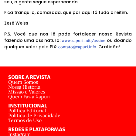
seu, a gente segue esperneando.
Fica tranquilo, camarada, que por aqui tá tudo direitim.
Zezé Weiss
P.S. Você que nos lê pode fortalecer nossa Revista
fazendo uma assinatura:
ou doando
www.xapuri.info/assine
qualquer valor pelo PIX:
. Gratidão!
contato@xapuri.info
SOBRE A REVISTA
Quem Somos
Nossa História
Missão e Valores
Quem Faz a Xapuri
INSTITUCIONAL
Política Editorial
Política de Privacidade
Termos de Uso
REDES E PLATAFORMAS
Instagram