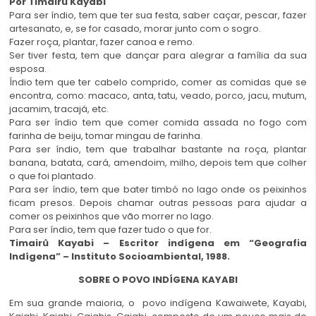
Por Timairû Kayabi
Para ser índio, tem que ter sua festa, saber caçar, pescar, fazer
artesanato, e, se for casado, morar junto com o sogro.
Fazer roça, plantar, fazer canoa e remo.
Ser tiver festa, tem que dançar para alegrar a família da sua
esposa.
Índio tem que ter cabelo comprido, comer as comidas que se
encontra, como: macaco, anta, tatu, veado, porco, jacu, mutum,
jacamim, tracajá, etc.
Para ser índio tem que comer comida assada no fogo com
farinha de beiju, tomar mingau de farinha.
Para ser índio, tem que trabalhar bastante na roça, plantar
banana, batata, cará, amendoim, milho, depois tem que colher
o que foi plantado.
Para ser índio, tem que bater timbó no lago onde os peixinhos
ficam presos. Depois chamar outras pessoas para ajudar a
comer os peixinhos que vão morrer no lago.
Para ser índio, tem que fazer tudo o que for.
Timairû Kayabi – Escritor indígena em “Geografia
Indígena” – Instituto Socioambiental, 1988.
SOBRE O POVO INDÍGENA KAYABI
Em sua grande maioria, o povo indígena Kawaiwete, Kayabi,