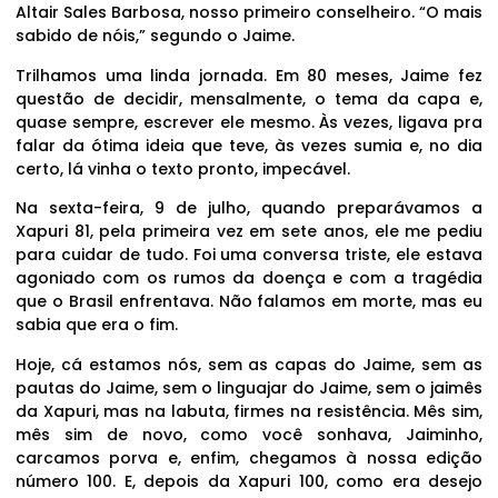
Altair Sales Barbosa, nosso primeiro conselheiro. “O mais
sabido de nóis,” segundo o Jaime.
Trilhamos uma linda jornada. Em 80 meses, Jaime fez
questão de decidir, mensalmente, o tema da capa e,
quase sempre, escrever ele mesmo. Às vezes, ligava pra
falar da ótima ideia que teve, às vezes sumia e, no dia
certo, lá vinha o texto pronto, impecável.
Na sexta-feira, 9 de julho, quando preparávamos a
Xapuri 81, pela primeira vez em sete anos, ele me pediu
para cuidar de tudo. Foi uma conversa triste, ele estava
agoniado com os rumos da doença e com a tragédia
que o Brasil enfrentava. Não falamos em morte, mas eu
sabia que era o fim.
Hoje, cá estamos nós, sem as capas do Jaime, sem as
pautas do Jaime, sem o linguajar do Jaime, sem o jaimês
da Xapuri, mas na labuta, firmes na resistência. Mês sim,
mês sim de novo, como você sonhava, Jaiminho,
carcamos porva e, enfim, chegamos à nossa edição
número 100. E, depois da Xapuri 100, como era desejo