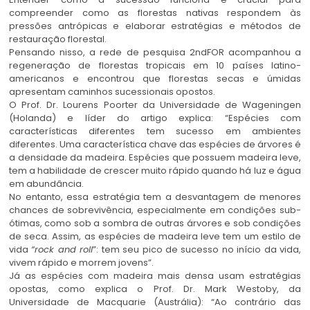
compreender como as florestas nativas respondem às
pressões antrópicas e elaborar estratégias e métodos de
restauração florestal.
Pensando nisso, a rede de pesquisa 2ndFOR acompanhou a
regeneração de florestas tropicais em 10 países latino-
americanos e encontrou que florestas secas e úmidas
apresentam caminhos sucessionais opostos.
O Prof. Dr. Lourens Poorter da Universidade de Wageningen
(Holanda) e líder do artigo explica: “Espécies com
características diferentes tem sucesso em ambientes
diferentes. Uma característica chave das espécies de árvores é
a densidade da madeira. Espécies que possuem madeira leve,
tem a habilidade de crescer muito rápido quando há luz e água
em abundância.
No entanto, essa estratégia tem a desvantagem de menores
chances de sobrevivência, especialmente em condições sub-
ótimas, como sob a sombra de outras árvores e sob condições
de seca. Assim, as espécies de madeira leve tem um estilo de
vida
“rock and roll
”: tem seu pico de sucesso no início da vida,
vivem rápido e morrem jovens”.
Já as espécies com madeira mais densa usam estratégias
opostas, como explica o Prof. Dr. Mark Westoby, da
Universidade de Macquarie (Austrália): “Ao contrário das