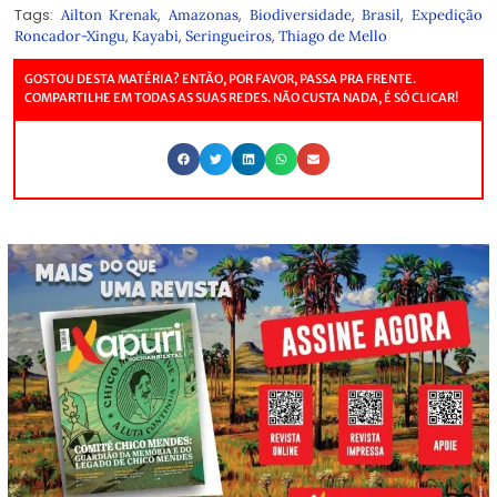
Tags:
,
,
,
,
Ailton Krenak
Amazonas
Biodiversidade
Brasil
Expedição
,
,
,
Roncador-Xingu
Kayabi
Seringueiros
Thiago de Mello
GOSTOU DESTA MATÉRIA? ENTÃO, POR FAVOR, PASSA PRA FRENTE.
COMPARTILHE EM TODAS AS SUAS REDES. NÃO CUSTA NADA, É SÓ CLICAR!