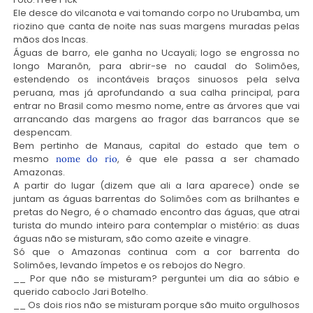
Ele desce do vilcanota e vai tomando corpo no Urubamba, um
riozino que canta de noite nas suas margens muradas pelas
mãos dos Incas.
Águas de barro, ele ganha no Ucayali; logo se engrossa no
longo Maranõn, para abrir-se no caudal do Solimões,
estendendo os incontáveis braços sinuosos pela selva
peruana, mas já aprofundando a sua calha principal, para
entrar no Brasil como mesmo nome, entre as árvores que vai
arrancando das margens ao fragor das barrancos que se
despencam.
Bem pertinho de Manaus, capital do estado que tem o
mesmo
, é que ele passa a ser chamado
nome do rio
Amazonas.
A partir do lugar (dizem que ali a Iara aparece) onde se
juntam as águas barrentas do Solimões com as brilhantes e
pretas do Negro, é o chamado encontro das águas, que atrai
turista do mundo inteiro para contemplar o mistério: as duas
águas não se misturam, são como azeite e vinagre.
Só que o Amazonas continua com a cor barrenta do
Solimões, levando ímpetos e os rebojos do Negro.
__ Por que não se misturam? perguntei um dia ao sábio e
querido caboclo Jari Botelho.
__ Os dois rios não se misturam porque são muito orgulhosos