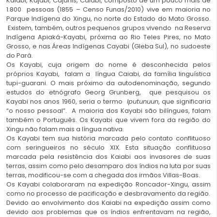
Kaiabi, Kajabi, Cajahis, Caiabi, composto de um pouco mais de
1.800 pessoas (1855 – Censo Funas/2010) vive em maioria no
Parque Indígena do Xingu, no norte do Estado do Mato Grosso.
Existem, também, outros pequenos grupos vivendo na Reserva
Indígena Apiaká-Kayabi, próxima ao Rio Teles Pires, no Mato
Grosso, e nas Áreas Indígenas Cayabi (Gleba Sul), no sudoeste
do Pará.
Os Kayabi, cuja origem do nome é desconhecida pelos
próprios Kayabi, falam a língua Caiabi, da família linguística
tupi-guarani. O mais próximo da autodenominação, segundo
estudos do etnógrafo Georg Grunberg, que pesquisou os
Kayabi nos anos 1960, seria o termo
Iputunuun
, que significaria
“o nosso pessoal”. A maioria dos Kayabi são bilíngues, falam
também o Português. Os Kayabi que vivem fora da região do
Xingu não falam mais a língua nativa.
Os Kayabi tem sua história marcada pelo contato conflituoso
com seringueiros no século XIX. Esta situação conflituosa
marcada pela resistência dos Kaiabi aos invasores de suas
terras, assim como pelo desamparo dos índios na luta por suas
terras, modificou-se com a chegada dos irmãos Villas-Boas.
Os Kayabi colaboraram na expedição Roncador-Xingu, assim
como no processo de pacificação e desbravamento da região.
Devido ao envolvimento dos Kaiabi na expedição assim como
devido aos problemas que os índios enfrentavam na região,