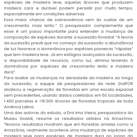
espécies de madeira leve, aquelas árvores que produzem
madeira cara e durável podem persistir por muito tempo,
especialmente em condições adversas.
Essa maior chance de sobrevivência vem às custas de um
crescimento mais lento.” O pesquisador complementa que
esse é um passo importante para entender a mudança de
composição de espécies durante a sucessão florestal: “A teoria
da sucessão prevê que no começo da sucessão a abundância
de luz favorece a dominância por espécies pioneiras “rápidas”
que tem madeira leve. Já em estágios avançados da sucessão,
a disponibilidade de recursos, como luz, diminui levando à
dominância por espécies de crescimento lento e madeira
dura”.
Para avaliar as mudanças na densidade da madeira ao longo
da sucessão, a equipe de pesquisadores da rede 2ndFOR
analisou a regeneração de florestas em uma escala espacial
sem precedentes, usando dados coletados em 50 localidades,
1.400 parcelas e >16.000 árvores de florestas tropicais de toda
América Latina.
Uma das autoras do estudo, a Dra Ima Vieira, pesquisadora do
Museu Goeldi, resume os resultados obtidos na Amazônia:
“Nossos resultados mostram que em florestas úmidas como a
Amazônia, realmente acontece uma mudança de espécies de
madeira leve para espécies de madeira dura ao longo do