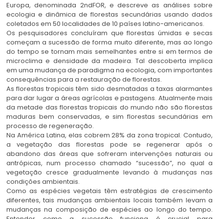
Europa, denominada 2ndFOR, e descreve as análises sobre
ecologia e dinâmica de florestas secundárias usando dados
coletados em 50 localidades de 10 países latino-americanos.
Os pesquisadores concluíram que florestas úmidas e secas
começam a sucessão de forma muito diferente, mas ao longo
do tempo se tornam mais semelhantes entre si em termos de
microclima e densidade da madeira. Tal descoberta implica
em uma mudança de paradigma na ecologia, com importantes
consequências para a restauração de florestas.
As florestas tropicais têm sido desmatadas a taxas alarmantes
para dar lugar a áreas agrícolas e pastagens. Atualmente mais
da metade das florestas tropicais do mundo não são florestas
maduras bem conservadas, e sim florestas secundárias em
processo de regeneração.
Na América Latina, elas cobrem 28% da zona tropical. Contudo,
a vegetação das florestas pode se regenerar após o
abandono das áreas que sofreram intervenções naturais ou
antrópicas, num processo chamado “sucessão”, no qual a
vegetação cresce gradualmente levando à mudanças nas
condições ambientais.
Como as espécies vegetais têm estratégias de crescimento
diferentes, tais mudanças ambientais locais também levam a
mudanças na composição de espécies ao longo do tempo.
Entender como a sucessão funciona é crucial para