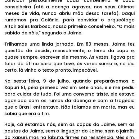
convidar pessoalmente cada conselheiro e cada
conselheira (até a doença agravar, nos seus últimos
meses de vida, nunca abriu mão dessa tarefa). Daqui
rumamos pra Goiânia, para convidar o arqueólogo
Altair Sales Barbosa, nosso primeiro conselheiro. “O mais
sabido de nóis,” segundo o Jaime.
Trilhamos uma linda jornada. Em 80 meses, Jaime fez
questão de decidir, mensalmente, o tema da capa e,
quase sempre, escrever ele mesmo. Às vezes, ligava pra
falar da ótima ideia que teve, às vezes sumia e, no dia
certo, lá vinha o texto pronto, impecável.
Na sexta-feira, 9 de julho, quando preparávamos a
Xapuri 81, pela primeira vez em sete anos, ele me pediu
para cuidar de tudo. Foi uma conversa triste, ele estava
agoniado com os rumos da doença e com a tragédia
que o Brasil enfrentava. Não falamos em morte, mas eu
sabia que era o fim.
Hoje, cá estamos nós, sem as capas do Jaime, sem as
pautas do Jaime, sem o linguajar do Jaime, sem o jaimês
da Xapuri, mas na labuta, firmes na resistência. Mês sim,