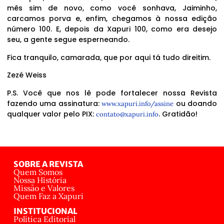
mês sim de novo, como você sonhava, Jaiminho,
carcamos porva e, enfim, chegamos à nossa edição
número 100. E, depois da Xapuri 100, como era desejo
seu, a gente segue esperneando.
Fica tranquilo, camarada, que por aqui tá tudo direitim.
Zezé Weiss
P.S. Você que nos lê pode fortalecer nossa Revista
fazendo uma assinatura:
ou doando
www.xapuri.info/assine
qualquer valor pelo PIX:
. Gratidão!
contato@xapuri.info
SOBRE A REVISTA
Quem Somos
Nossa História
Missão e Valores
Quem Faz a Xapuri
INSTITUCIONAL
Política Editorial