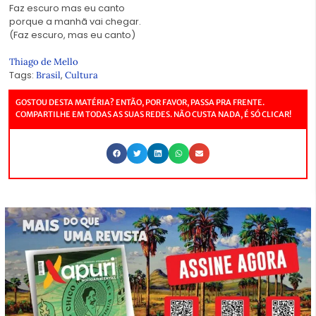
Faz escuro mas eu canto
porque a manhã vai chegar.
(Faz escuro, mas eu canto)
Thiago de Mello
Tags:
,
Brasil
Cultura
GOSTOU DESTA MATÉRIA? ENTÃO, POR FAVOR, PASSA PRA FRENTE.
COMPARTILHE EM TODAS AS SUAS REDES. NÃO CUSTA NADA, É SÓ CLICAR!