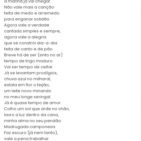
a manhã já vai chegar
Não vale mais a canção
feita de medo e arremedo
para enganar solidão.
Agora vale a verdade
cantada simples e sempre,
agora vale a alegria
que se constrói dia-a-dia
feita de canto e de pão.
Breve há de ser (sinto no ar)
tempo de trigo maduro.
Vai ser tempo de ceifar.
Já se levantam prodígios,
chuva azul no milharal,
estala em flor o feijão,
um leite novo minando
no meu longe seringal.
Já é quase tempo de amor.
Colho um sol que arde no chão,
lavro a luz dentro da cana,
minha alma no seu pendão.
Madrugada camponesa.
Faz escuro (já nem tanto),
vale a pena trabalhar.