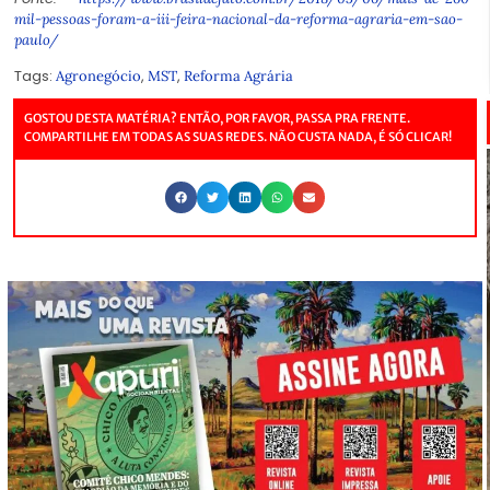
mil-pessoas-foram-a-iii-feira-nacional-da-reforma-agraria-em-sao-
paulo/
Tags:
,
,
Agronegócio
MST
Reforma Agrária
GOSTOU DESTA MATÉRIA? ENTÃO, POR FAVOR, PASSA PRA FRENTE.
COMPARTILHE EM TODAS AS SUAS REDES. NÃO CUSTA NADA, É SÓ CLICAR!