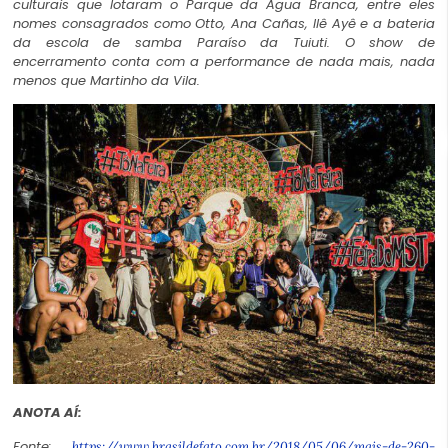
culturais que lotaram o Parque da Água Branca, entre eles
nomes consagrados como Otto, Ana Cañas, Ilê Ayê e a bateria
da escola de samba Paraíso da Tuiuti. O show de
encerramento conta com a performance de nada mais, nada
menos que Martinho da Vila.
ANOTA AÍ:
Fonte:
https://www.brasildefato.com.br/2018/05/06/mais-de-260-