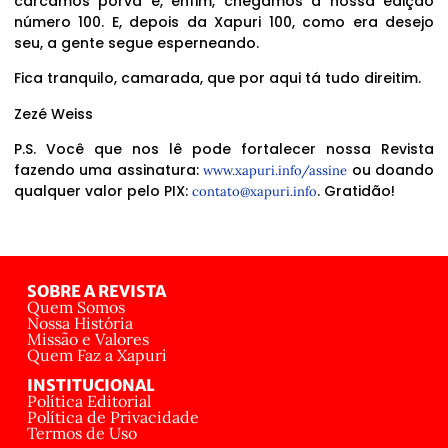
carcamos porva e, enfim, chegamos à nossa edição
número 100. E, depois da Xapuri 100, como era desejo
seu, a gente segue esperneando.
Fica tranquilo, camarada, que por aqui tá tudo direitim.
Zezé Weiss
P.S. Você que nos lê pode fortalecer nossa Revista
fazendo uma assinatura:
ou doando
www.xapuri.info/assine
qualquer valor pelo PIX:
. Gratidão!
contato@xapuri.info
SOBRE A REVISTA
Quem Somos
Nossa História
Missão e Valores
Quem Faz a Xapuri
INSTITUCIONAL
Política Editorial
Política de Privacidade
Termos de Uso