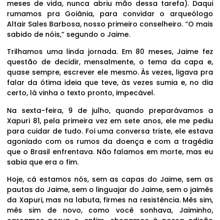
meses de vida, nunca abriu mão dessa tarefa). Daqui
rumamos pra Goiânia, para convidar o arqueólogo
Altair Sales Barbosa, nosso primeiro conselheiro. “O mais
sabido de nóis,” segundo o Jaime.
Trilhamos uma linda jornada. Em 80 meses, Jaime fez
questão de decidir, mensalmente, o tema da capa e,
quase sempre, escrever ele mesmo. Às vezes, ligava pra
falar da ótima ideia que teve, às vezes sumia e, no dia
certo, lá vinha o texto pronto, impecável.
Na sexta-feira, 9 de julho, quando preparávamos a
Xapuri 81, pela primeira vez em sete anos, ele me pediu
para cuidar de tudo. Foi uma conversa triste, ele estava
agoniado com os rumos da doença e com a tragédia
que o Brasil enfrentava. Não falamos em morte, mas eu
sabia que era o fim.
Hoje, cá estamos nós, sem as capas do Jaime, sem as
pautas do Jaime, sem o linguajar do Jaime, sem o jaimês
da Xapuri, mas na labuta, firmes na resistência. Mês sim,
mês sim de novo, como você sonhava, Jaiminho,