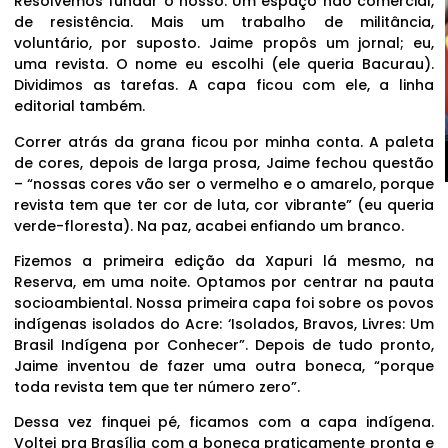
Resolvemos fundar o nosso. Um espaço não comercial,
de resistência. Mais um trabalho de militância,
voluntário, por suposto. Jaime propôs um jornal; eu,
uma revista. O nome eu escolhi (ele queria Bacurau).
Dividimos as tarefas. A capa ficou com ele, a linha
editorial também.
Correr atrás da grana ficou por minha conta. A paleta
de cores, depois de larga prosa, Jaime fechou questão
– “nossas cores vão ser o vermelho e o amarelo, porque
revista tem que ter cor de luta, cor vibrante” (eu queria
verde-floresta). Na paz, acabei enfiando um branco.
Fizemos a primeira edição da Xapuri lá mesmo, na
Reserva, em uma noite. Optamos por centrar na pauta
socioambiental. Nossa primeira capa foi sobre os povos
indígenas isolados do Acre: ‘Isolados, Bravos, Livres: Um
Brasil Indígena por Conhecer”. Depois de tudo pronto,
Jaime inventou de fazer uma outra boneca, “porque
toda revista tem que ter número zero”.
Dessa vez finquei pé, ficamos com a capa indígena.
Voltei pra Brasília com a boneca praticamente pronta e