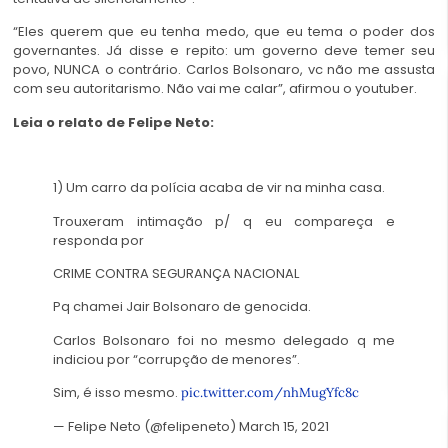
“Eles querem que eu tenha medo, que eu tema o poder dos
governantes. Já disse e repito: um governo deve temer seu
povo, NUNCA o contrário. Carlos Bolsonaro, vc não me assusta
com seu autoritarismo. Não vai me calar”, afirmou o youtuber.
Leia o relato de Felipe Neto:
1) Um carro da polícia acaba de vir na minha casa.
Trouxeram intimação p/ q eu compareça e
responda por
CRIME CONTRA SEGURANÇA NACIONAL
Pq chamei Jair Bolsonaro de genocida.
Carlos Bolsonaro foi no mesmo delegado q me
indiciou por “corrupção de menores”.
Sim, é isso mesmo.
pic.twitter.com/nhMugYfc8c
— Felipe Neto (@felipeneto) March 15, 2021