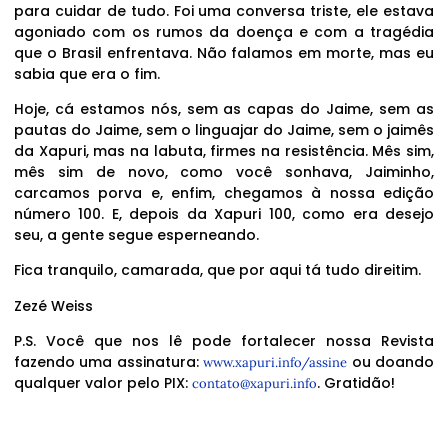
para cuidar de tudo. Foi uma conversa triste, ele estava
agoniado com os rumos da doença e com a tragédia
que o Brasil enfrentava. Não falamos em morte, mas eu
sabia que era o fim.
Hoje, cá estamos nós, sem as capas do Jaime, sem as
pautas do Jaime, sem o linguajar do Jaime, sem o jaimês
da Xapuri, mas na labuta, firmes na resistência. Mês sim,
mês sim de novo, como você sonhava, Jaiminho,
carcamos porva e, enfim, chegamos à nossa edição
número 100. E, depois da Xapuri 100, como era desejo
seu, a gente segue esperneando.
Fica tranquilo, camarada, que por aqui tá tudo direitim.
Zezé Weiss
P.S. Você que nos lê pode fortalecer nossa Revista
fazendo uma assinatura:
ou doando
www.xapuri.info/assine
qualquer valor pelo PIX:
. Gratidão!
contato@xapuri.info