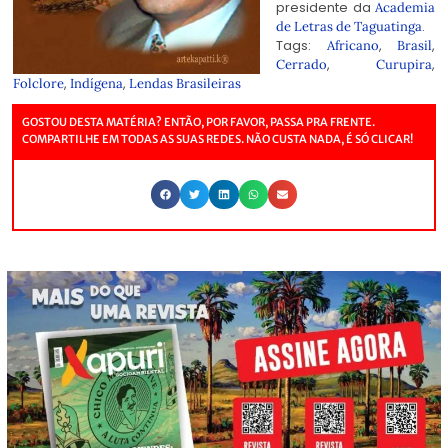
presidente da
Academia
.
de Letras de Taguatinga
Tags:
,
,
Africano
Brasil
,
,
Cerrado
Curupira
,
,
Folclore
Indígena
Lendas Brasileiras
GOSTOU DESTA MATÉRIA? ENTÃO, POR FAVOR, PASSA PRA FRENTE.
COMPARTILHE EM TODAS AS SUAS REDES. NÃO CUSTA NADA, É SÓ CLICAR!