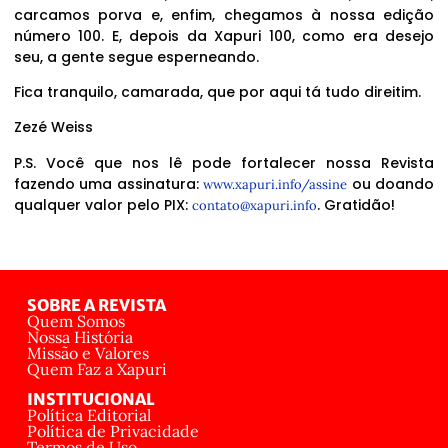
carcamos porva e, enfim, chegamos à nossa edição
número 100. E, depois da Xapuri 100, como era desejo
seu, a gente segue esperneando.
Fica tranquilo, camarada, que por aqui tá tudo direitim.
Zezé Weiss
P.S. Você que nos lê pode fortalecer nossa Revista
fazendo uma assinatura:
ou doando
www.xapuri.info/assine
qualquer valor pelo PIX:
. Gratidão!
contato@xapuri.info
SOBRE A REVISTA
Quem Somos
Nossa História
Missão e Valores
Quem Faz a Xapuri
INSTITUCIONAL
Política Editorial
Política de Privacidade
Termos de Uso