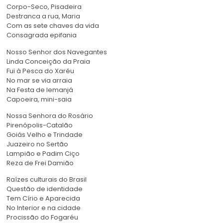
Corpo-Seco, Pisadeira
Destranca a rua, Maria
Com as sete chaves da vida
Consagrada epifania
Nosso Senhor dos Navegantes
Linda Conceição da Praia
Fui à Pesca do Xaréu
No mar se via arraia
Na Festa de Iemanjá
Capoeira, mini-saia
Nossa Senhora do Rosário
Pirenópolis-Catalão
Goiás Velho e Trindade
Juazeiro no Sertão
Lampião e Padim Ciço
Reza de Frei Damião
Raízes culturais do Brasil
Questão de identidade
Tem Círio e Aparecida
No Interior e na cidade
Procissão do Fogaréu