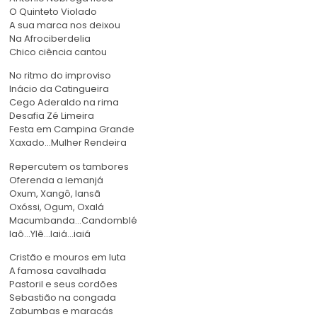
O Quinteto Violado
A sua marca nos deixou
Na Afrociberdelia
Chico ciência cantou
No ritmo do improviso
Inácio da Catingueira
Cego Aderaldo na rima
Desafia Zé Limeira
Festa em Campina Grande
Xaxado…Mulher Rendeira
Repercutem os tambores
Oferenda a Iemanjá
Oxum, Xangô, Iansã
Oxóssi, Ogum, Oxalá
Macumbanda…Candomblé
Iaô…Ylê…Iaiá…iaiá
Cristão e mouros em luta
A famosa cavalhada
Pastoril e seus cordões
Sebastião na congada
Zabumbas e maracás