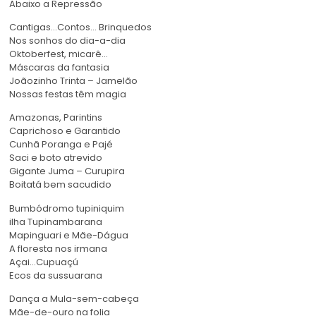
Abaixo a Repressão
Cantigas…Contos… Brinquedos
Nos sonhos do dia-a-dia
Oktoberfest, micarê…
Máscaras da fantasia
Joãozinho Trinta – Jamelão
Nossas festas têm magia
Amazonas, Parintins
Caprichoso e Garantido
Cunhã Poranga e Pajé
Saci e boto atrevido
Gigante Juma – Curupira
Boitatá bem sacudido
Bumbódromo tupiniquim
ilha Tupinambarana
Mapinguari e Mãe-Dágua
A floresta nos irmana
Açai…Cupuaçú
Ecos da sussuarana
Dança a Mula-sem-cabeça
Mãe-de-ouro na folia