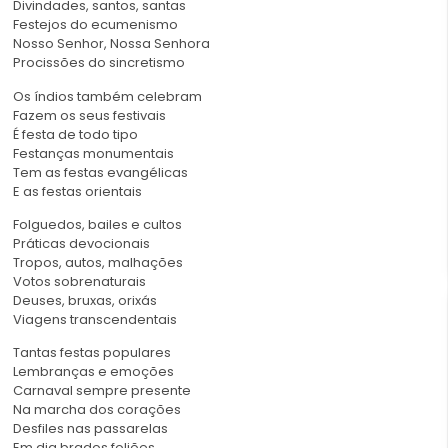
Divindades, santos, santas
Festejos do ecumenismo
Nosso Senhor, Nossa Senhora
Procissões do sincretismo
Os índios também celebram
Fazem os seus festivais
É festa de todo tipo
Festanças monumentais
Tem as festas evangélicas
E as festas orientais
Folguedos, bailes e cultos
Práticas devocionais
Tropos, autos, malhações
Votos sobrenaturais
Deuses, bruxas, orixás
Viagens transcendentais
Tantas festas populares
Lembranças e emoções
Carnaval sempre presente
Na marcha dos corações
Desfiles nas passarelas
Em dia brados foliões