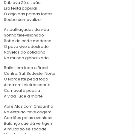
Driblava Zé e João
Era festa popular
O anjo das pernas tortas
Soube carnavalizar
As palhaçadas da vida
Sonho televisionado
Bobo da corte moderno
O povo vive adestrado
Novelas do cotidiano
No mundo globalizado
Bailes em todo o Brasil
Centro, Sul, Sudeste, Norte
O Nordeste pega fogo
Alma em teletransporte
Carnaval é poesia
A vida ilude a morte
Abre Alas com Chiquinha
No entrudo, teve origem
Cordões pelas avenidas
Balanço que dá vertigem
A multidão se sacode