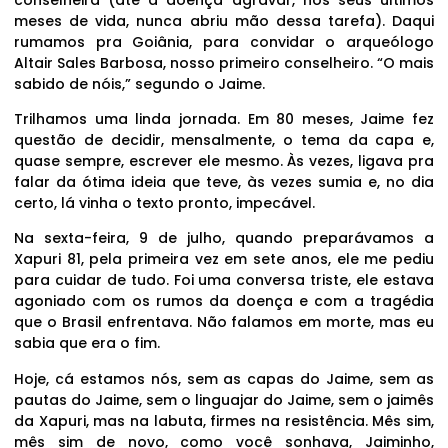
meses de vida, nunca abriu mão dessa tarefa). Daqui
rumamos pra Goiânia, para convidar o arqueólogo
Altair Sales Barbosa, nosso primeiro conselheiro. “O mais
sabido de nóis,” segundo o Jaime.
Trilhamos uma linda jornada. Em 80 meses, Jaime fez
questão de decidir, mensalmente, o tema da capa e,
quase sempre, escrever ele mesmo. Às vezes, ligava pra
falar da ótima ideia que teve, às vezes sumia e, no dia
certo, lá vinha o texto pronto, impecável.
Na sexta-feira, 9 de julho, quando preparávamos a
Xapuri 81, pela primeira vez em sete anos, ele me pediu
para cuidar de tudo. Foi uma conversa triste, ele estava
agoniado com os rumos da doença e com a tragédia
que o Brasil enfrentava. Não falamos em morte, mas eu
sabia que era o fim.
Hoje, cá estamos nós, sem as capas do Jaime, sem as
pautas do Jaime, sem o linguajar do Jaime, sem o jaimês
da Xapuri, mas na labuta, firmes na resistência. Mês sim,
mês sim de novo, como você sonhava, Jaiminho,