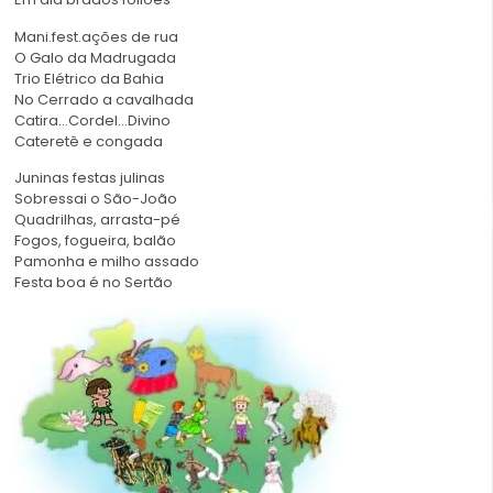
Mani.fest.ações de rua
O Galo da Madrugada
Trio Elétrico da Bahia
No Cerrado a cavalhada
Catira…Cordel…Divino
Cateretê e congada
Juninas festas julinas
Sobressai o São-João
Quadrilhas, arrasta-pé
Fogos, fogueira, balão
Pamonha e milho assado
Festa boa é no Sertão