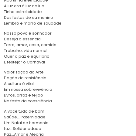
Não tinha eletricidade
A luz era à luz da lua
Tinha estrelicidade
Das festas de eu menino
Lembro e morro de saudade
Nosso povo é sonhador
Deseja o essencial
Terra, amor, casa, comida
Trabalho, vida normal
Quer a paz e equilíbrio
E festejar o Carnaval
Valorização da Arte
É ação de resistência
A cultura é vital
Em nossa sobrevivência
Livros, arroz e feijão
Na festa da consciência
A você tudo de bom
Saúde…Fraternidade
Um Natal de harmonia
Luz…Solidariedade
Paz…Amor e Alegria