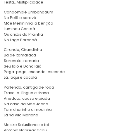
Festa…Multiplicidade
Candomblé Umbandaum
No Pelô o saravá
Mãe Menininha, a bênção
Iluminou Gantoá
Os orixás da Prainha
No Lago Paranoá
Ciranda, Cirandinha
Lia de Itamaracá
Serenata, romaria
Seu Ioiô e Dona Iaiá
Pega-pega; esconde-esconde
Lá…aqui e cacolá
Parlenda, cantiga de roda
Trava-a-língua e tirana
Anedota, causo e piada
Na casa da Mãe Joana
Tem chorinho e modinha
Lá na Vila Mariana
Mestre Salustiano se foi
Antônio Nóbrega ficou