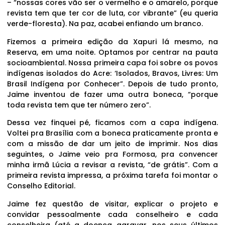
– “nossas cores vão ser o vermelho e o amarelo, porque
revista tem que ter cor de luta, cor vibrante” (eu queria
verde-floresta). Na paz, acabei enfiando um branco.
Fizemos a primeira edição da Xapuri lá mesmo, na
Reserva, em uma noite. Optamos por centrar na pauta
socioambiental. Nossa primeira capa foi sobre os povos
indígenas isolados do Acre: ‘Isolados, Bravos, Livres: Um
Brasil Indígena por Conhecer”. Depois de tudo pronto,
Jaime inventou de fazer uma outra boneca, “porque
toda revista tem que ter número zero”.
Dessa vez finquei pé, ficamos com a capa indígena.
Voltei pra Brasília com a boneca praticamente pronta e
com a missão de dar um jeito de imprimir. Nos dias
seguintes, o Jaime veio pra Formosa, pra convencer
minha irmã Lúcia a revisar a revista, “de grátis”. Com a
primeira revista impressa, a próxima tarefa foi montar o
Conselho Editorial.
Jaime fez questão de visitar, explicar o projeto e
convidar pessoalmente cada conselheiro e cada
conselheira (até a doença agravar, nos seus últimos