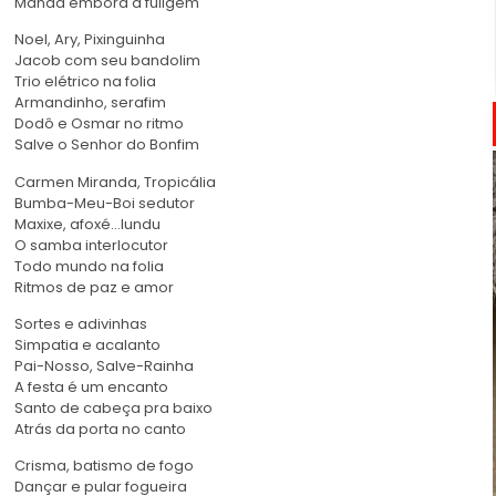
Manda embora a fuligem
Noel, Ary, Pixinguinha
Jacob com seu bandolim
Trio elétrico na folia
Armandinho, serafim
Dodô e Osmar no ritmo
Salve o Senhor do Bonfim
Carmen Miranda, Tropicália
Bumba-Meu-Boi sedutor
Maxixe, afoxé…lundu
O samba interlocutor
Todo mundo na folia
Ritmos de paz e amor
Sortes e adivinhas
Simpatia e acalanto
Pai-Nosso, Salve-Rainha
A festa é um encanto
Santo de cabeça pra baixo
Atrás da porta no canto
Crisma, batismo de fogo
Dançar e pular fogueira