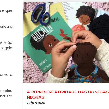
sse que
criou o
. A mãe
 o gelo
 como o
. Falou
A REPRESENTATIVIDADE DAS BONECAS
nalista
NEGRAS
29/07/2026