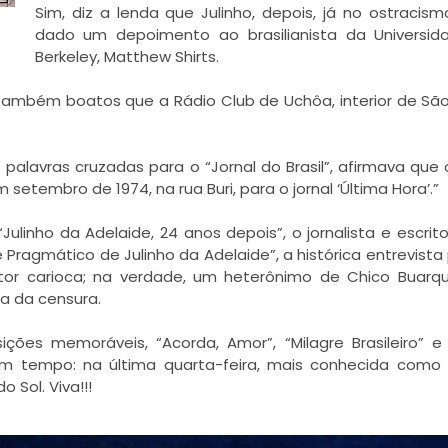
Sim, diz a lenda que Julinho, depois, já no ostracismo
dado um depoimento ao brasilianista da Universid
Berkeley, Matthew Shirts.
também boatos que a Rádio Club de Uchôa, interior de São
palavras cruzadas para o “Jornal do Brasil”, afirmava que 
setembro de 1974, na rua Buri, para o jornal ‘Última Hora’.”
linho da Adelaide, 24 anos depois”, o jornalista e escrito
Pragmático de Julinho da Adelaide”, a histórica entrevista 
or carioca; na verdade, um heterônimo de
Chico Buarq
a da censura.
ções memoráveis, “Acorda, Amor”, “Milagre Brasileiro” e
em tempo: na última quarta-feira, mais conhecida com
 Sol. Viva!!!