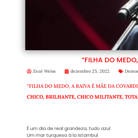
“FILHA DO MEDO
Zezé Weiss
dezembro 25, 2022
Democ
“FILHA DO MEDO, A RAIVA É MÃE DA COVARDI
CHICO, BRILHANTE, CHICO MILITANTE, TOT
É um dia de real grandeza, tudo azul
Um mar turquesa à la Istambul