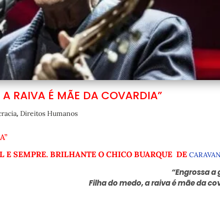
, A RAIVA É MÃE DA COVARDIA”
,
racia
Direitos Humanos
A”
AL E SEMPRE. BRILHANTE O CHICO BUARQUE DE
CARAVA
“Engrossa a g
Filha do medo, a raiva é mãe da co