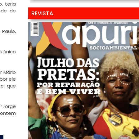
, teria
ade de
REVISTA
 Paulo,
o único
r Mário
por ele
ue
, que
 “Jorge
o ontem