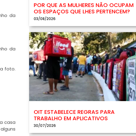
POR QUE AS MULHERES NÃO OCUPAM
OS ESPAÇOS QUE LHES PERTENCEM?
nho da
03/08/2026
inho da
a foto.
OIT ESTABELECE REGRAS PARA
TRABALHO EM APLICATIVOS
na casa
30/07/2026
 alguns