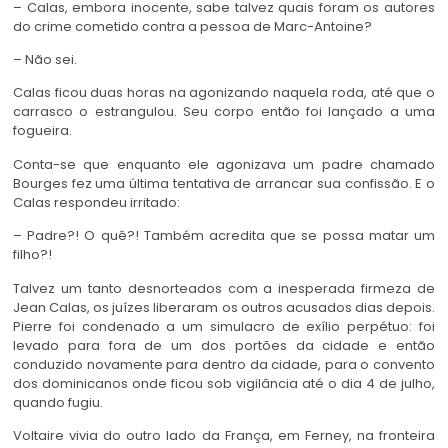
– Calas, embora inocente, sabe talvez quais foram os autores
do crime cometido contra a pessoa de Marc-Antoine?
– Não sei.
Calas ficou duas horas na agonizando naquela roda, até que o
carrasco o estrangulou. Seu corpo então foi lançado a uma
fogueira.
Conta-se que enquanto ele agonizava um padre chamado
Bourges fez uma última tentativa de arrancar sua confissão. E o
Calas respondeu irritado:
– Padre?! O quê?! Também acredita que se possa matar um
filho?!
Talvez um tanto desnorteados com a inesperada firmeza de
Jean Calas, os juízes liberaram os outros acusados dias depois.
Pierre foi condenado a um simulacro de exílio perpétuo: foi
levado para fora de um dos portões da cidade e então
conduzido novamente para dentro da cidade, para o convento
dos dominicanos onde ficou sob vigilância até o dia 4 de julho,
quando fugiu.
Voltaire vivia do outro lado da França, em Ferney, na fronteira