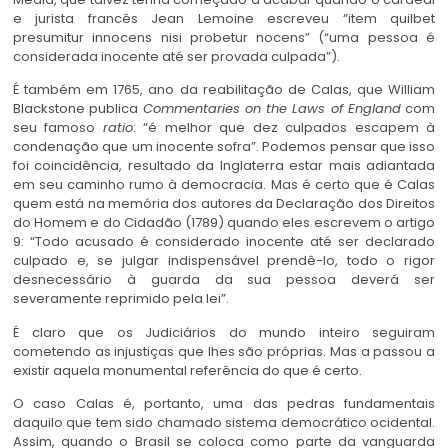
e jurista francês Jean Lemoine escreveu “item quilbet
presumitur innocens nisi probetur nocens” (“uma pessoa é
considerada inocente até ser provada culpada”).
É também em 1765, ano da reabilitação de Calas, que William
Blackstone publica
Commentaries on the Laws of England
com
seu famoso
ratio
: “é melhor que dez culpados escapem à
condenação que um inocente sofra”. Podemos pensar que isso
foi coincidência, resultado da Inglaterra estar mais adiantada
em seu caminho rumo à democracia. Mas é certo que é Calas
quem está na memória dos autores da Declaração dos Direitos
do Homem e do Cidadão (1789) quando eles escrevem o artigo
9: “Todo acusado é considerado inocente até ser declarado
culpado e, se julgar indispensável prendê-lo, todo o rigor
desnecessário à guarda da sua pessoa deverá ser
severamente reprimido pela lei”.
É claro que os Judiciários do mundo inteiro seguiram
cometendo as injustiças que lhes são próprias. Mas a passou a
existir aquela monumental referência do que é certo.
O caso Calas é, portanto, uma das pedras fundamentais
daquilo que tem sido chamado sistema democrático ocidental.
Assim, quando o Brasil se coloca como parte da vanguarda