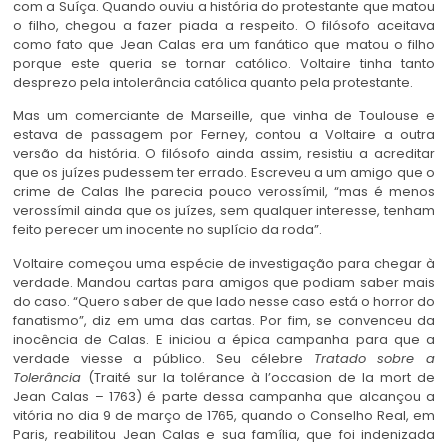
com a Suíça. Quando ouviu a história do protestante que matou
o filho, chegou a fazer piada a respeito. O filósofo aceitava
como fato que Jean Calas era um fanático que matou o filho
porque este queria se tornar católico. Voltaire tinha tanto
desprezo pela intolerância católica quanto pela protestante.
Mas um comerciante de Marseille, que vinha de Toulouse e
estava de passagem por Ferney, contou a Voltaire a outra
versão da história. O filósofo ainda assim, resistiu a acreditar
que os juízes pudessem ter errado. Escreveu a um amigo que o
crime de Calas lhe parecia pouco verossímil, “mas é menos
verossímil ainda que os juízes, sem qualquer interesse, tenham
feito perecer um inocente no suplício da roda”.
Voltaire começou uma espécie de investigação para chegar à
verdade. Mandou cartas para amigos que podiam saber mais
do caso. “Quero saber de que lado nesse caso está o horror do
fanatismo”, diz em uma das cartas. Por fim, se convenceu da
inocência de Calas. E iniciou a épica campanha para que a
verdade viesse a público. Seu célebre
Tratado sobre a
Tolerância
(Traité sur la tolérance à l’occasion de la mort de
Jean Calas – 1763) é parte dessa campanha que alcançou a
vitória no dia 9 de março de 1765, quando o Conselho Real, em
Paris, reabilitou Jean Calas e sua família, que foi indenizada