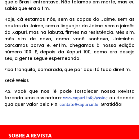
que o Brasil enfrentava. Não falamos em morte, mas eu
sabia que era o fim.
Hoje, cá estamos nós, sem as capas do Jaime, sem as
pautas do Jaime, sem o linguajar do Jaime, sem o jaimês
da Xapuri, mas na labuta, firmes na resistência. Mês sim,
mês sim de novo, como você sonhava, Jaiminho,
carcamos porva e, enfim, chegamos à nossa edição
número 100. E, depois da Xapuri 100, como era desejo
seu, a gente segue esperneando.
Fica tranquilo, camarada, que por aqui tá tudo direitim.
Zezé Weiss
P.S. Você que nos lê pode fortalecer nossa Revista
fazendo uma assinatura:
ou doando
www.xapuri.info/assine
qualquer valor pelo PIX:
. Gratidão!
contato@xapuri.info
SOBRE A REVISTA