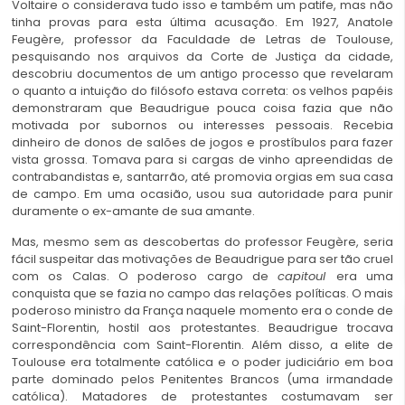
Voltaire o considerava tudo isso e também um patife, mas não
tinha provas para esta última acusação. Em 1927, Anatole
Feugère, professor da Faculdade de Letras de Toulouse,
pesquisando nos arquivos da Corte de Justiça da cidade,
descobriu documentos de um antigo processo que revelaram
o quanto a intuição do filósofo estava correta: os velhos papéis
demonstraram que Beaudrigue pouca coisa fazia que não
motivada por subornos ou interesses pessoais. Recebia
dinheiro de donos de salões de jogos e prostíbulos para fazer
vista grossa. Tomava para si cargas de vinho apreendidas de
contrabandistas e, santarrão, até promovia orgias em sua casa
de campo. Em uma ocasião, usou sua autoridade para punir
duramente o ex-amante de sua amante.
Mas, mesmo sem as descobertas do professor Feugère, seria
fácil suspeitar das motivações de Beaudrigue para ser tão cruel
com os Calas. O poderoso cargo de
capitoul
era uma
conquista que se fazia no campo das relações políticas. O mais
poderoso ministro da França naquele momento era o conde de
Saint-Florentin, hostil aos protestantes. Beaudrigue trocava
correspondência com Saint-Florentin. Além disso, a elite de
Toulouse era totalmente católica e o poder judiciário em boa
parte dominado pelos Penitentes Brancos (uma irmandade
católica). Matadores de protestantes costumavam ser