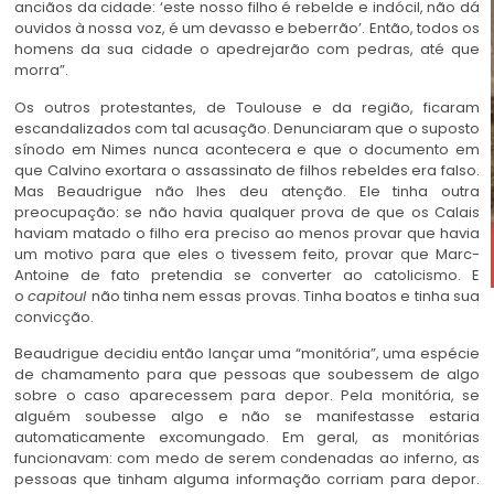
anciãos da cidade: ‘este nosso filho é rebelde e indócil, não dá
ouvidos à nossa voz, é um devasso e beberrão’. Então, todos os
homens da sua cidade o apedrejarão com pedras, até que
morra”.
Os outros protestantes, de Toulouse e da região, ficaram
escandalizados com tal acusação. Denunciaram que o suposto
sínodo em Nimes nunca acontecera e que o documento em
que Calvino exortara o assassinato de filhos rebeldes era falso.
Mas Beaudrigue não lhes deu atenção. Ele tinha outra
preocupação: se não havia qualquer prova de que os Calais
haviam matado o filho era preciso ao menos provar que havia
um motivo para que eles o tivessem feito, provar que Marc-
Antoine de fato pretendia se converter ao catolicismo. E
o
capitoul
não tinha nem essas provas. Tinha boatos e tinha sua
convicção.
Beaudrigue decidiu então lançar uma “monitória”, uma espécie
de chamamento para que pessoas que soubessem de algo
sobre o caso aparecessem para depor. Pela monitória, se
alguém soubesse algo e não se manifestasse estaria
automaticamente excomungado. Em geral, as monitórias
funcionavam: com medo de serem condenadas ao inferno, as
pessoas que tinham alguma informação corriam para depor.