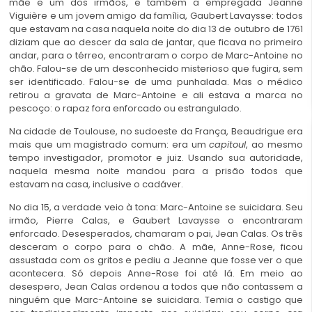
mãe e um dos irmãos, e também a empregada Jeanne
Viguière e um jovem amigo da família, Gaubert Lavaysse: todos
que estavam na casa naquela noite do dia 13 de outubro de 1761
diziam que ao descer da sala de jantar, que ficava no primeiro
andar, para o térreo, encontraram o corpo de Marc-Antoine no
chão. Falou-se de um desconhecido misterioso que fugira, sem
ser identificado. Falou-se de uma punhalada. Mas o médico
retirou a gravata de Marc-Antoine e ali estava a marca no
pescoço: o rapaz fora enforcado ou estrangulado.
Na cidade de Toulouse, no sudoeste da França, Beaudrigue era
mais que um magistrado comum: era um
capitoul
, ao mesmo
tempo investigador, promotor e juiz. Usando sua autoridade,
naquela mesma noite mandou para a prisão todos que
estavam na casa, inclusive o cadáver.
No dia 15, a verdade veio à tona: Marc-Antoine se suicidara. Seu
irmão, Pierre Calas, e Gaubert Lavaysse o encontraram
enforcado. Desesperados, chamaram o pai, Jean Calas. Os três
desceram o corpo para o chão. A mãe, Anne-Rose, ficou
assustada com os gritos e pediu a Jeanne que fosse ver o que
acontecera. Só depois Anne-Rose foi até lá. Em meio ao
desespero, Jean Calas ordenou a todos que não contassem a
ninguém que Marc-Antoine se suicidara. Temia o castigo que