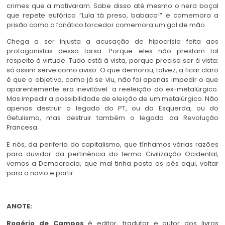
crimes que a motivaram. Sabe disso até mesmo o nerd boçal
que repete eufórico “Lula tá preso, babaca!” e comemora a
prisão como o fanático torcedor comemora um gol de mão.
Chega a ser injusta a acusação de hipocrisia feita aos
protagonistas dessa farsa. Porque eles não prestam tal
respeito à virtude. Tudo está à vista, porque precisa ser à vista:
só assim serve como aviso. O que demorou, talvez, a ficar claro
é que o objetivo, como já se viu, não foi apenas impedir o que
aparentemente era inevitável: a reeleição do ex-metalúrgico.
Mas impedir a possibilidade de eleição de um metalúrgico. Não
apenas destruir o legado do PT, ou da Esquerda, ou do
Getulismo, mas destruir também o legado da Revolução
Francesa.
E nós, da periferia do capitalismo, que tínhamos várias razões
para duvidar da pertinência do termo Civilização Ocidental,
vemos a Democracia, que mal tinha posto os pés aqui, voltar
para o navio e partir.
ANOTE:
Rogério de Campos
é editor, tradutor e autor dos livros