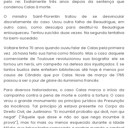
pelo rei. Exatamente três anos depois da sentença que
condenou Calas à morte.
O ministro Saint-Florentin tratou de se desvincular
discretamente do caso. Usou outra falha de Beaudrigue, em
outro caso, como desculpa para destituí-lo. Beaudrigue
enlouqueceu. Tentou suicídio duas vezes. Na segunda tentativa
foi bem-sucedido.
Voltaire tinha 70 anos quando ouviu falar de Calas pela primeira
vez. Já havia feito sua fama como filósofo. Mas o caso daquele
comerciante de Toulouse revolucionou sua biografia: ele se
tornou um herói, um campeão na defesa dos injustiçados. E se
tantos bustos dele enfeitam bibliotecas até hoje é menos por
causa de Cândido que por Calas. Nove de março de 1765
passou a ser o
jour de gloire
do iluminismo francês.
Para diversos historiadores, o caso Calas marca o início da
campanha contra a pena de morte e contra a tortura. O caso
virou o grande monumento ao princípio jurídico da Presunção
da Inocência. Tal princípio já estava presente no Corpo do
Direito Civil, de Justiniano: “Ei incumbit probatio qui dicit, non qui
negat” (“Àquele que disse e não ao que nega incumbe à
prova”), mas foi mais ou menos esquecido durante a Idade
Média, que talvez tenha começado a acabar quando o cardeal