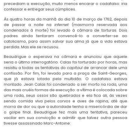
precediam a execução, muito menos encarar o cadafalso: iria
confessar e entregar seus cúmplices.
Às quatro horas da manhã do dia 10 de março de 1762, depois
de passar a noite na
infernet
(masmorra reservada aos
condenados à morte) foi levado à câmara de torturas. Dois
padres ainda tentaram convencê-lo a converter-se ao
catolicismo, para assim salvar sua alma já que a vida estava
perdida. Mas ele se recusou.
Beaudrigue o esperava na câmara e anunciou que aquele
seria o último interrogatório. Calas foi torturado por horas, mas
resistiu a todas as tentativas do
capitoul
de arrancar dele uma
confissão. Por fim, foi levado para a praça de Saint-Georges,
que já estava lotada pela multidão. O cadafalso estava
montado. Jean Calas foi condenado a ser morto na roda, uma
das mais cruéis formas de execução: a vítima é colocada sobre
uma roda, seus ossos são quebrados e ela fica ali, às vezes
sendo comida viva pelos corvos e aves de rapina, até que
morra de dor ou que a autoridade tenha a misericórdia de dar
o golpe final. Beaudrigue fez mais uma tentativa, pareceu
vacilar em sua convicção e admitir que talvez outra pessoa
tivesse assassinado Marc-Antoine: