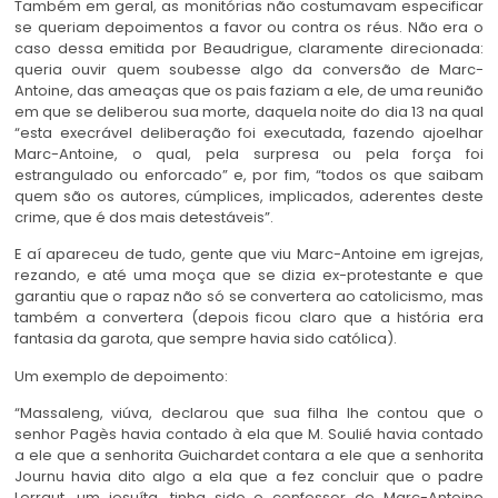
Também em geral, as monitórias não costumavam especificar
se queriam depoimentos a favor ou contra os réus. Não era o
caso dessa emitida por Beaudrigue, claramente direcionada:
queria ouvir quem soubesse algo da conversão de Marc-
Antoine, das ameaças que os pais faziam a ele, de uma reunião
em que se deliberou sua morte, daquela noite do dia 13 na qual
“esta execrável deliberação foi executada, fazendo ajoelhar
Marc-Antoine, o qual, pela surpresa ou pela força foi
estrangulado ou enforcado” e, por fim, “todos os que saibam
quem são os autores, cúmplices, implicados, aderentes deste
crime, que é dos mais detestáveis”.
E aí apareceu de tudo, gente que viu Marc-Antoine em igrejas,
rezando, e até uma moça que se dizia ex-protestante e que
garantiu que o rapaz não só se convertera ao catolicismo, mas
também a convertera (depois ficou claro que a história era
fantasia da garota, que sempre havia sido católica).
Um exemplo de depoimento:
“Massaleng, viúva, declarou que sua filha lhe contou que o
senhor Pagès havia contado à ela que M. Soulié havia contado
a ele que a senhorita Guichardet contara a ele que a senhorita
Journu havia dito algo a ela que a fez concluir que o padre
Lerraut, um jesuíta, tinha sido o confessor de Marc-Antoine