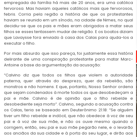
empregada da família há mais de 20 anos, era uma católica
fervorosa. Mas haviam aqueles católicos mais que fervorosos,
febris. Corria pela região a história de que os protestantes
haviam se reunido em um sínodo, na cidade de Nimes, no qual
decidiu-se que os pais e mães eram obrigados a matar seus
filhos se esses tentassem mudar de religião. E os boatos diziam
que Lavaysse fora enviado à casa dos Calas para ajuda-los a
executar o filho.
Por mais absurdo que isso pareça, foi justamente essa história
delirante de uma conspiração protestante para matar Marc-
Antoine a base da argumentação da acusação:
“Calvino diz que todos os filhos que violem a autoridade
paterna, quer através do desprezo, quer da rebelião, são
monstros e não homens. E que, portanto, Nosso Senhor ordena
que sejam condenados à morte todos os que desobedeçam a
pai e mãe. Calvino é de opinião que o filho rebelde e
desobediente seja morto”. Calvino, segundo a acusação contra
os Calas, teria se baseado em Deuterônimo 21:18: “Se alguém
tiver um filho rebelde e indócil, que não obedece à voz de seu
pai e à voz de sua mãe, e não os ouve mesmo quando o
corrigem, então, seu pai e sua mãe pegarão nele, e o levarão
aos anciãos da sua cidade e à porta do seu lugar, e dirão aos