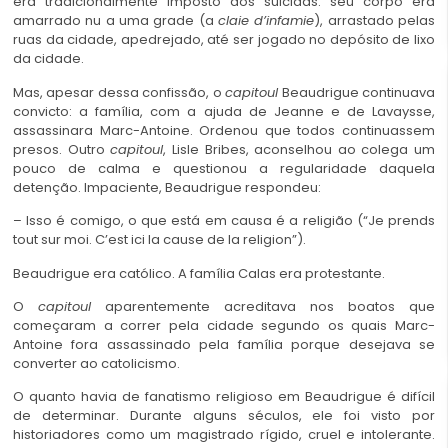
era tradicionalmente imposto aos suicidas: seu corpo era
amarrado nu a uma grade (a
claie d’infamie
), arrastado pelas
ruas da cidade, apedrejado, até ser jogado no depósito de lixo
da cidade.
Mas, apesar dessa confissão, o
capitoul
Beaudrigue continuava
convicto: a família, com a ajuda de Jeanne e de Lavaysse,
assassinara Marc-Antoine. Ordenou que todos continuassem
presos. Outro
capitoul
, Lisle Bribes, aconselhou ao colega um
pouco de calma e questionou a regularidade daquela
detenção. Impaciente, Beaudrigue respondeu:
– Isso é comigo, o que está em causa é a religião (“Je prends
tout sur moi. C’est ici la cause de la religion”).
Beaudrigue era católico. A família Calas era protestante.
O
capitoul
aparentemente acreditava nos boatos que
começaram a correr pela cidade segundo os quais Marc-
Antoine fora assassinado pela família porque desejava se
converter ao catolicismo.
O quanto havia de fanatismo religioso em Beaudrigue é difícil
de determinar. Durante alguns séculos, ele foi visto por
historiadores como um magistrado rígido, cruel e intolerante.