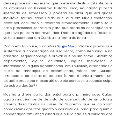
desse processo regressivo que pretende destruir tal sistema e
as ambições do Iluminismo (Estado Laico, educação pública,
liberdade de expressão…), poderia se dizer que era quase
inevitável ter seu caso Calas, que, qual em rituais esotéricos,
deve ser conjurado e revertido simbolicamente. Como se o
caso precisasse ser refeito para que todas as consequências
que teve possam ser revertidas. Então a tragédia de Toulouse
volta a acontecer em Curitiba, na forma de farsa.
Como em Toulouse, o
capitoul
não tem provas que
Sergio Moro
sustentem a condenação de Lula. Moro, como Beaudrigue no
passado, sequer consegue provar que há um crime. Existem os
depoimentos, alguns delirantes, alguns maliciosos e
interessados, alguns depoimentos, em Toulouse, arrancados à
custa de ameaças de excomunhão, vários em Curitiba
arrancados às custas de torturas (e não é tortura manter um
cidadão preso por meses até que ele confesse a suposta culpa
de outro cidadão?).
Mas há a diferença fundamental para o primeiro caso Calas:
agora ninguém perde de vista de que se trata de uma farsa.
Sabem disso tantos os juízes do Supremo que se colocam
como reféns dos ritos quanto o colunista de jornal para quem a
condenação faz justiça ainda que o Lula não seja culpado dos