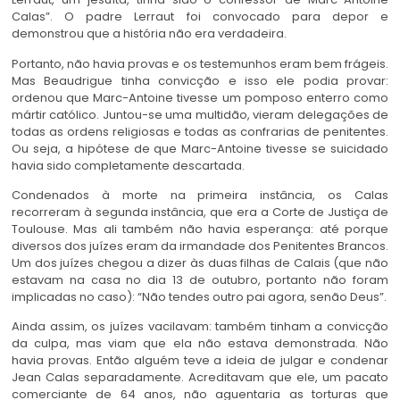
Calas”. O padre Lerraut foi convocado para depor e
demonstrou que a história não era verdadeira.
Portanto, não havia provas e os testemunhos eram bem frágeis.
Mas Beaudrigue tinha convicção e isso ele podia provar:
ordenou que Marc-Antoine tivesse um pomposo enterro como
mártir católico. Juntou-se uma multidão, vieram delegações de
todas as ordens religiosas e todas as confrarias de penitentes.
Ou seja, a hipótese de que Marc-Antoine tivesse se suicidado
havia sido completamente descartada.
Condenados à morte na primeira instância, os Calas
recorreram à segunda instância, que era a Corte de Justiça de
Toulouse. Mas ali também não havia esperança: até porque
diversos dos juízes eram da irmandade dos Penitentes Brancos.
Um dos juízes chegou a dizer às duas filhas de Calais (que não
estavam na casa no dia 13 de outubro, portanto não foram
implicadas no caso): “Não tendes outro pai agora, senão Deus”.
Ainda assim, os juízes vacilavam: também tinham a convicção
da culpa, mas viam que ela não estava demonstrada. Não
havia provas. Então alguém teve a ideia de julgar e condenar
Jean Calas separadamente. Acreditavam que ele, um pacato
comerciante de 64 anos, não aguentaria as torturas que