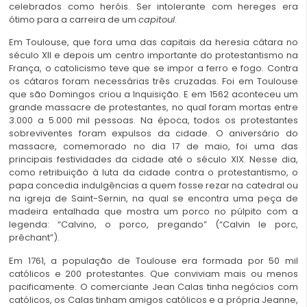
celebrados como heróis. Ser intolerante com hereges era
ótimo para a carreira de um
capitoul
.
Em Toulouse, que fora uma das capitais da heresia cátara no
século XII e depois um centro importante do protestantismo na
França, o catolicismo teve que se impor a ferro e fogo. Contra
os cátaros foram necessárias três cruzadas. Foi em Toulouse
que são Domingos criou a Inquisição. E em 1562 aconteceu um
grande massacre de protestantes, no qual foram mortas entre
3.000 a 5.000 mil pessoas. Na época, todos os protestantes
sobreviventes foram expulsos da cidade. O aniversário do
massacre, comemorado no dia 17 de maio, foi uma das
principais festividades da cidade até o século XIX. Nesse dia,
como retribuição à luta da cidade contra o protestantismo, o
papa concedia indulgências a quem fosse rezar na catedral ou
na igreja de Saint-Sernin, na qual se encontra uma peça de
madeira entalhada que mostra um porco no púlpito com a
legenda: “Calvino, o porco, pregando” (“Calvin le porc,
prêchant”).
Em 1761, a população de Toulouse era formada por 50 mil
católicos e 200 protestantes. Que conviviam mais ou menos
pacificamente. O comerciante Jean Calas tinha negócios com
católicos, os Calas tinham amigos católicos e a própria Jeanne,