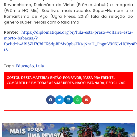
Revanchismo, Dicionário do Vinho (Prêmio Jabuti) e Imageria
(Prêmio HQ Mix). Seu livro mais recente, Super-Homem e o
Romantismo de Aço (Ugra Press, 2018) fala da relação do
gênero super-heróis com o fascismo
Fonte:
https://diplomatique.org.br/lula-esta-preso-voltaire-esta-
morto-babacas/?
fbclid=IwAR15ZH7ChlFK6dpRPMx0pbsTKtqNraH_FngmV9fl6JvHCVys8
t8
Tags:
,
Educação
Lula
GOSTOU DESTA MATÉRIA? ENTÃO, POR FAVOR, PASSA PRA FRENTE.
COMPARTILHE EM TODAS AS SUAS REDES. NÃO CUSTA NADA, É SÓ CLICAR!