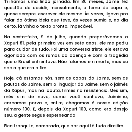
Trilhamos uma linda jornada. Em 80 meses, Jaime fez
questão de decidir, mensalmente, o tema da capa e,
quase sempre, escrever ele mesmo. Às vezes, ligava pra
falar da ótima ideia que teve, às vezes sumia e, no dia
certo, lá vinha o texto pronto, impecável.
Na sexta-feira, 9 de julho, quando preparávamos a
Xapuri 81, pela primeira vez em sete anos, ele me pediu
para cuidar de tudo. Foi uma conversa triste, ele estava
agoniado com os rumos da doença e com a tragédia
que o Brasil enfrentava. Não falamos em morte, mas eu
sabia que era o fim.
Hoje, cá estamos nós, sem as capas do Jaime, sem as
pautas do Jaime, sem o linguajar do Jaime, sem o jaimês
da Xapuri, mas na labuta, firmes na resistência. Mês sim,
mês sim de novo, como você sonhava, Jaiminho,
carcamos porva e, enfim, chegamos à nossa edição
número 100. E, depois da Xapuri 100, como era desejo
seu, a gente segue esperneando.
Fica tranquilo, camarada, que por aqui tá tudo direitim.