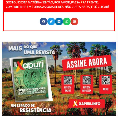
GOSTOU DESTA MATÉRIA? ENTÃO, POR FAVOR, PASSA PRA FRENTE.
COMPARTILHE EM TODAS AS SUAS REDES. NÃO CUSTA NADA, É SÓ CLICAR!