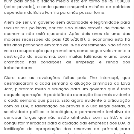
num país onde o salário médio está em torno de R$ 1.500,00
(setor privado), e onde quase cinquenta milhões de patrícios
dependem do Bolsa Família para não passar fome.
Além de ser um governo sem autoridade e legitimidade para
realizar tais políticas, por ter sido eleito através de fraude, a
economia não está ajudando. Após dois anos de uma das
maiores recessões do país (2015/2016), a economia está há
três anos patinando em torno de 1% de crescimento. Não só não
veio a recuperação que prometiam, como segue velozmente a
destruição da economia, com muitas falências e uma piora
dramática nas condições de emprego e renda dos
trabalhadores.
Claro que as revelações feitas pelo The Intercept, que
desmascaram a cada semana a atuação criminosa da Lava
Jato, pioraram muito a situação para um governo que é fruto
daquela operação. A podridão da operação fica mais evidente
a cada semana que passa. Está agora evidente a articulação
com os EUA, a falsificação de provas e o uso ilegal destas, a
seletividade política e ideológica, a permanente tentativa de
derrubar forças que não estão alinhadas com os EUA e de
conquistar mercados para a atuação das empresas dos EUA, a
facilitação da apropriação das reservas do pré-sal, para