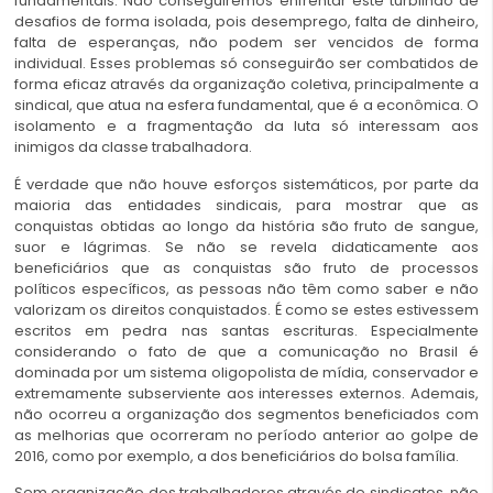
fundamentais. Não conseguiremos enfrentar este turbilhão de
desafios de forma isolada, pois desemprego, falta de dinheiro,
falta de esperanças, não podem ser vencidos de forma
individual. Esses problemas só conseguirão ser combatidos de
forma eficaz através da organização coletiva, principalmente a
sindical, que atua na esfera fundamental, que é a econômica. O
isolamento e a fragmentação da luta só interessam aos
inimigos da classe trabalhadora.
É verdade que não houve esforços sistemáticos, por parte da
maioria das entidades sindicais, para mostrar que as
conquistas obtidas ao longo da história são fruto de sangue,
suor e lágrimas. Se não se revela didaticamente aos
beneficiários que as conquistas são fruto de processos
políticos específicos, as pessoas não têm como saber e não
valorizam os direitos conquistados. É como se estes estivessem
escritos em pedra nas santas escrituras. Especialmente
considerando o fato de que a comunicação no Brasil é
dominada por um sistema oligopolista de mídia, conservador e
extremamente subserviente aos interesses externos. Ademais,
não ocorreu a organização dos segmentos beneficiados com
as melhorias que ocorreram no período anterior ao golpe de
2016, como por exemplo, a dos beneficiários do bolsa família.
Sem organização dos trabalhadores através de sindicatos, não