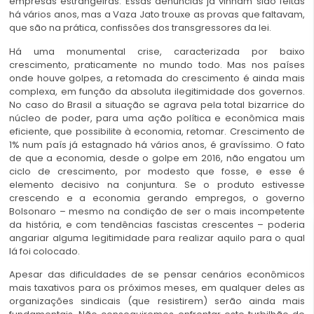
empresas estrangeiras. Essas denúncias já vinham sido feitas
há vários anos, mas a Vaza Jato trouxe as provas que faltavam,
que são na prática, confissões dos transgressores da lei.
Há uma monumental crise, caracterizada por baixo
crescimento, praticamente no mundo todo. Mas nos países
onde houve golpes, a retomada do crescimento é ainda mais
complexa, em função da absoluta ilegitimidade dos governos.
No caso do Brasil a situação se agrava pela total bizarrice do
núcleo de poder, para uma ação política e econômica mais
eficiente, que possibilite à economia, retomar. Crescimento de
1% num país já estagnado há vários anos, é gravíssimo. O fato
de que a economia, desde o golpe em 2016, não engatou um
ciclo de crescimento, por modesto que fosse, e esse é
elemento decisivo na conjuntura. Se o produto estivesse
crescendo e a economia gerando empregos, o governo
Bolsonaro – mesmo na condição de ser o mais incompetente
da história, e com tendências fascistas crescentes – poderia
angariar alguma legitimidade para realizar aquilo para o qual
lá foi colocado.
Apesar das dificuldades de se pensar cenários econômicos
mais taxativos para os próximos meses, em qualquer deles as
organizações sindicais (que resistirem) serão ainda mais