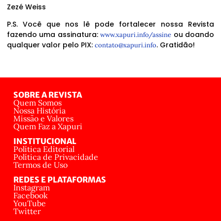
Zezé Weiss
P.S. Você que nos lê pode fortalecer nossa Revista
fazendo uma assinatura:
ou doando
www.xapuri.info/assine
qualquer valor pelo PIX:
. Gratidão!
contato@xapuri.info
SOBRE A REVISTA
Quem Somos
Nossa História
Missão e Valores
Quem Faz a Xapuri
INSTITUCIONAL
Política Editorial
Política de Privacidade
Termos de Uso
REDES E PLATAFORMAS
Instagram
Facebook
YouTube
Twitter