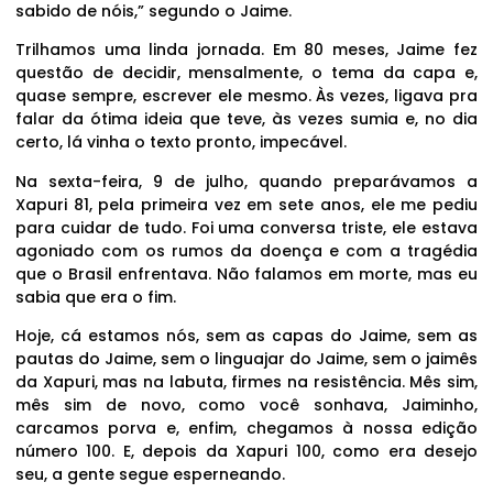
sabido de nóis,” segundo o Jaime.
Trilhamos uma linda jornada. Em 80 meses, Jaime fez
questão de decidir, mensalmente, o tema da capa e,
quase sempre, escrever ele mesmo. Às vezes, ligava pra
falar da ótima ideia que teve, às vezes sumia e, no dia
certo, lá vinha o texto pronto, impecável.
Na sexta-feira, 9 de julho, quando preparávamos a
Xapuri 81, pela primeira vez em sete anos, ele me pediu
para cuidar de tudo. Foi uma conversa triste, ele estava
agoniado com os rumos da doença e com a tragédia
que o Brasil enfrentava. Não falamos em morte, mas eu
sabia que era o fim.
Hoje, cá estamos nós, sem as capas do Jaime, sem as
pautas do Jaime, sem o linguajar do Jaime, sem o jaimês
da Xapuri, mas na labuta, firmes na resistência. Mês sim,
mês sim de novo, como você sonhava, Jaiminho,
carcamos porva e, enfim, chegamos à nossa edição
número 100. E, depois da Xapuri 100, como era desejo
seu, a gente segue esperneando.