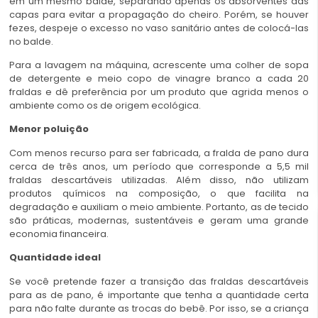
em um mesmo balde, separando apenas os absorventes das
capas para evitar a propagação do cheiro. Porém, se houver
fezes, despeje o excesso no vaso sanitário antes de colocá-las
no balde.
Para a lavagem na máquina, acrescente uma colher de sopa
de detergente e meio copo de vinagre branco a cada 20
fraldas e dê preferência por um produto que agrida menos o
ambiente como os de origem ecológica.
Menor poluição
Com menos recurso para ser fabricada, a fralda de pano dura
cerca de três anos, um período que corresponde a 5,5 mil
fraldas descartáveis utilizadas. Além disso, não utilizam
produtos químicos na composição, o que facilita na
degradação e auxiliam o meio ambiente. Portanto, as de tecido
são práticas, modernas, sustentáveis e geram uma grande
economia financeira.
Quantidade ideal
Se você pretende fazer a transição das fraldas descartáveis
para as de pano, é importante que tenha a quantidade certa
para não falte durante as trocas do bebê. Por isso, se a criança