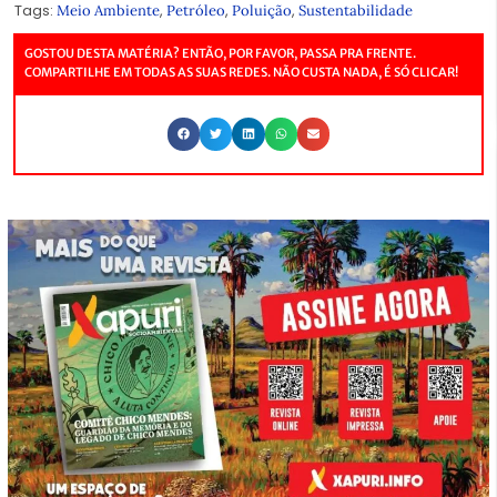
Tags:
,
,
,
Meio Ambiente
Petróleo
Poluição
Sustentabilidade
GOSTOU DESTA MATÉRIA? ENTÃO, POR FAVOR, PASSA PRA FRENTE.
COMPARTILHE EM TODAS AS SUAS REDES. NÃO CUSTA NADA, É SÓ CLICAR!