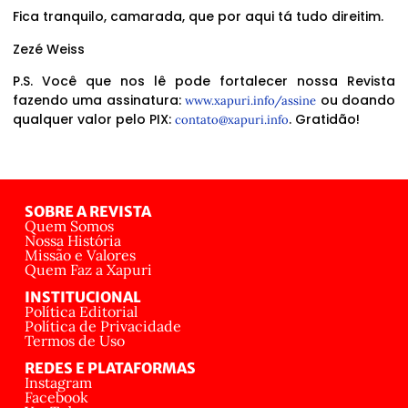
Fica tranquilo, camarada, que por aqui tá tudo direitim.
Zezé Weiss
P.S. Você que nos lê pode fortalecer nossa Revista
fazendo uma assinatura:
ou doando
www.xapuri.info/assine
qualquer valor pelo PIX:
. Gratidão!
contato@xapuri.info
SOBRE A REVISTA
Quem Somos
Nossa História
Missão e Valores
Quem Faz a Xapuri
INSTITUCIONAL
Política Editorial
Política de Privacidade
Termos de Uso
REDES E PLATAFORMAS
Instagram
Facebook