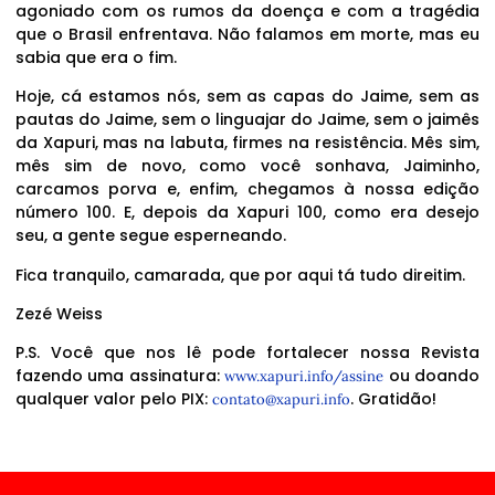
agoniado com os rumos da doença e com a tragédia
que o Brasil enfrentava. Não falamos em morte, mas eu
sabia que era o fim.
Hoje, cá estamos nós, sem as capas do Jaime, sem as
pautas do Jaime, sem o linguajar do Jaime, sem o jaimês
da Xapuri, mas na labuta, firmes na resistência. Mês sim,
mês sim de novo, como você sonhava, Jaiminho,
carcamos porva e, enfim, chegamos à nossa edição
número 100. E, depois da Xapuri 100, como era desejo
seu, a gente segue esperneando.
Fica tranquilo, camarada, que por aqui tá tudo direitim.
Zezé Weiss
P.S. Você que nos lê pode fortalecer nossa Revista
fazendo uma assinatura:
ou doando
www.xapuri.info/assine
qualquer valor pelo PIX:
. Gratidão!
contato@xapuri.info