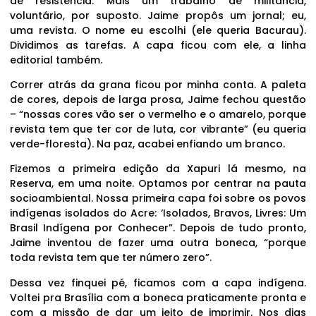
de resistência. Mais um trabalho de militância,
voluntário, por suposto. Jaime propôs um jornal; eu,
uma revista. O nome eu escolhi (ele queria Bacurau).
Dividimos as tarefas. A capa ficou com ele, a linha
editorial também.
Correr atrás da grana ficou por minha conta. A paleta
de cores, depois de larga prosa, Jaime fechou questão
– “nossas cores vão ser o vermelho e o amarelo, porque
revista tem que ter cor de luta, cor vibrante” (eu queria
verde-floresta). Na paz, acabei enfiando um branco.
Fizemos a primeira edição da Xapuri lá mesmo, na
Reserva, em uma noite. Optamos por centrar na pauta
socioambiental. Nossa primeira capa foi sobre os povos
indígenas isolados do Acre: ‘Isolados, Bravos, Livres: Um
Brasil Indígena por Conhecer”. Depois de tudo pronto,
Jaime inventou de fazer uma outra boneca, “porque
toda revista tem que ter número zero”.
Dessa vez finquei pé, ficamos com a capa indígena.
Voltei pra Brasília com a boneca praticamente pronta e
com a missão de dar um jeito de imprimir. Nos dias