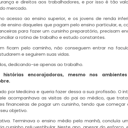
ança e direitos aos trabalhadores, e por isso é tão valo
 do mercado.
o acesso ao ensino superior, e os jovens de renda infer
de ensino daqueles que pagam pelo ensino particular, e, 
nceiras para fazer um cursinho preparatório, precisam en
ciliar a rotina de trabalho e estudo constantes.
am ficam pelo caminho, não conseguem entrar na facul
tudarem e seguirem suas vidas.
dos, dedicando-se apenas ao trabalho.
 histórias encorajadoras, mesmo nos ambiente
obre.
ado por Medicina e queria fazer dessa a sua profissão. O in
 ele acompanhava as visitas do pai ao médico, que trat
ções financeiras de pagar um cursinho, tendo que começar
seu objetivo.
ativa. Terminava o ensino médio pela manhã, concluía u
ia cursinho pré-vestibular. Neste ano, apesar do esforço, 