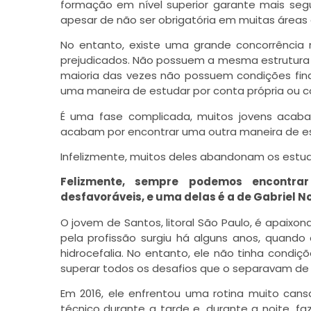
formação em nível superior garante mais segur
apesar de não ser obrigatória em muitas áreas
No entanto, existe uma grande concorrência n
prejudicados. Não possuem a mesma estrutura 
maioria das vezes não possuem condições fina
uma maneira de estudar por conta própria ou con
É uma fase complicada, muitos jovens acab
acabam por encontrar uma outra maneira de es
Infelizmente, muitos deles abandonam os estu
Felizmente, sempre podemos encontrar
desfavoráveis, e uma delas é a de Gabriel N
O jovem de Santos, litoral São Paulo, é apaixon
pela profissão surgiu há alguns anos, quando
hidrocefalia. No entanto, ele não tinha condi
superar todos os desafios que o separavam de 
Em 2016, ele enfrentou uma rotina muito cans
técnico durante a tarde e, durante a noite, faz