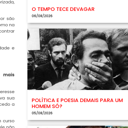
rizada,
O TEMPO TECE DEVAGAR
06/08/2026
ior são
como na
contrar
dade e
s mais
teresse
ava sua
POLÍTICA E POESIA DEMAIS PARA UM
 cedo a
HOMEM SÓ?
05/08/2026
m curso
ele não