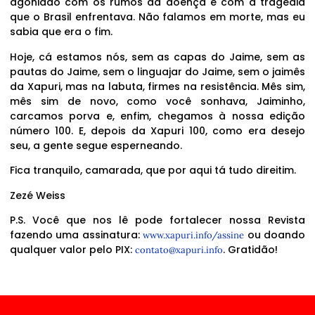
agoniado com os rumos da doença e com a tragédia
que o Brasil enfrentava. Não falamos em morte, mas eu
sabia que era o fim.
Hoje, cá estamos nós, sem as capas do Jaime, sem as
pautas do Jaime, sem o linguajar do Jaime, sem o jaimês
da Xapuri, mas na labuta, firmes na resistência. Mês sim,
mês sim de novo, como você sonhava, Jaiminho,
carcamos porva e, enfim, chegamos à nossa edição
número 100. E, depois da Xapuri 100, como era desejo
seu, a gente segue esperneando.
Fica tranquilo, camarada, que por aqui tá tudo direitim.
Zezé Weiss
P.S. Você que nos lê pode fortalecer nossa Revista
fazendo uma assinatura:
ou doando
www.xapuri.info/assine
qualquer valor pelo PIX:
. Gratidão!
contato@xapuri.info