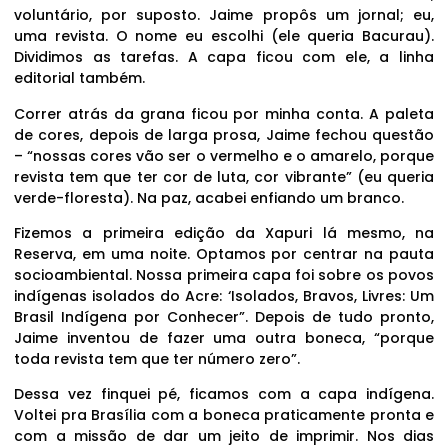
voluntário, por suposto. Jaime propôs um jornal; eu,
uma revista. O nome eu escolhi (ele queria Bacurau).
Dividimos as tarefas. A capa ficou com ele, a linha
editorial também.
Correr atrás da grana ficou por minha conta. A paleta
de cores, depois de larga prosa, Jaime fechou questão
– “nossas cores vão ser o vermelho e o amarelo, porque
revista tem que ter cor de luta, cor vibrante” (eu queria
verde-floresta). Na paz, acabei enfiando um branco.
Fizemos a primeira edição da Xapuri lá mesmo, na
Reserva, em uma noite. Optamos por centrar na pauta
socioambiental. Nossa primeira capa foi sobre os povos
indígenas isolados do Acre: ‘Isolados, Bravos, Livres: Um
Brasil Indígena por Conhecer”. Depois de tudo pronto,
Jaime inventou de fazer uma outra boneca, “porque
toda revista tem que ter número zero”.
Dessa vez finquei pé, ficamos com a capa indígena.
Voltei pra Brasília com a boneca praticamente pronta e
com a missão de dar um jeito de imprimir. Nos dias