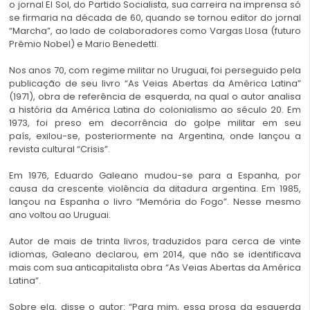
o jornal El Sol, do Partido Socialista, sua carreira na imprensa só
se firmaria na década de 60, quando se tornou editor do jornal
“Marcha”, ao lado de colaboradores como Vargas Llosa (futuro
Prêmio Nobel) e Mario Benedetti.
Nos anos 70, com regime militar no Uruguai, foi perseguido pela
publicação de seu livro “As Veias Abertas da América Latina”
(1971), obra de referência de esquerda, na qual o autor analisa
a história da América Latina do colonialismo ao século 20. Em
1973, foi preso em decorrência do golpe militar em seu
país, exilou-se, posteriormente na Argentina, onde lançou a
revista cultural “Crisis”.
Em 1976, Eduardo Galeano mudou-se para a Espanha, por
causa da crescente violência da ditadura argentina. Em 1985,
lançou na Espanha o livro “Memória do Fogo”. Nesse mesmo
ano voltou ao Uruguai.
Autor de mais de trinta livros, traduzidos para cerca de vinte
idiomas, Galeano declarou, em 2014, que não se identificava
mais com sua anticapitalista obra “As Veias Abertas da América
Latina”.
Sobre ela, disse o autor: “Para mim, essa prosa da esquerda