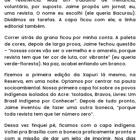
de resistência. Mais um trabalho de militância,
voluntário, por suposto. Jaime propôs um jornal; eu,
uma revista. O nome eu escolhi (ele queria Bacurau).
Dividimos as tarefas. A capa ficou com ele, a linha
editorial também.
Correr atrás da grana ficou por minha conta. A paleta
de cores, depois de larga prosa, Jaime fechou questão
– “nossas cores vão ser o vermelho e o amarelo, porque
revista tem que ter cor de luta, cor vibrante” (eu queria
verde-floresta). Na paz, acabei enfiando um branco.
Fizemos a primeira edição da Xapuri lá mesmo, na
Reserva, em uma noite. Optamos por centrar na pauta
socioambiental. Nossa primeira capa foi sobre os povos
indígenas isolados do Acre: ‘Isolados, Bravos, Livres: Um
Brasil Indígena por Conhecer”. Depois de tudo pronto,
Jaime inventou de fazer uma outra boneca, “porque
toda revista tem que ter número zero”.
Dessa vez finquei pé, ficamos com a capa indígena.
Voltei pra Brasília com a boneca praticamente pronta e
com a missão de dar um jeito de imprimir. Nos dias