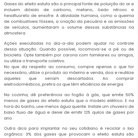
Gases do efeito estufa são a principal fonte de poluição do ar e
incluem dióxido de carbono, metano, óxido nitroso e
hexafluoreto de enxofre. A atividade humana, como a queima
de combustíveis fósseis, a criação da pecuária e as emissões
de veículos, aumentaram o volume dessas substâncias na
atmosfera.
Ações executadas no dia-a-dia podem ajudar no controle
dessa situação. Quando possível, locomova-se a pé ou de
bicicleta. Opte também por carona com familiares ou amigos,
ou utilize o transporte coletivo.
No que diz respeito ao consumo, compre apenas o que for
necessário, utilize o produto ao máximo e venda, doa e reutilize
aqueles que seriam descartados. Ao comprar
eletrodomésticos, prefira os que têm eficiência de energia.
Na cozinha, dê preferência ao fogão à gás, que emite 50%
menos de gases do efeito estufa que o modelo elétrico. E na
hora do banho, use menos água quente. Instale um chuveiro de
baixo fluxo de água e deixe de emitir 125 quilos de gases por
ano.
Outra dica para implantar no seu cotidiano é reciclar o lixo
orgânico: 3% dos gases que provocam o efeito estufa são