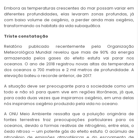
Embora as temperaturas crescentes do mar possam variar em
diferentes profundidades, elas levaram zonas profundas, já
com baixo volume de oxigênio, a perder ainda mais oxigênio,
transformando os habitats da vida subaquática.
Triste constatação
Relatório publicado recentemente pela Organização
Meteorológica Mundial revelou que mais de 90% da energia
armazenada pelos gases do efeito estufa vai parar nos
oceanos. O ano de 2018 registrou novas altas da temperatura
dos oceanos a 700 metros e 2 mil metros de profundidade. A
elevação bateu o recorde anterior, de 2017.
A situação deve ser preocupante para a sociedade como um
todo e não só para quem vive em regiões litorâneas, já que,
para cada duas vezes que inspiramos oxigênio, em uma delas
nós inspiramos oxigênio produzido pela vida no oceano.
A ONU Meio Ambiente ressalta que a poluição originária de
fontes terrestres traz preocupações particulares para os
oceanos, devido a formas reativas de nitrogênio, entre elas, o
óxido nitroso — um potente gás do efeito estufa. O acúmulo de
nitrogênio de emissões atmosféricas e do escoamento de