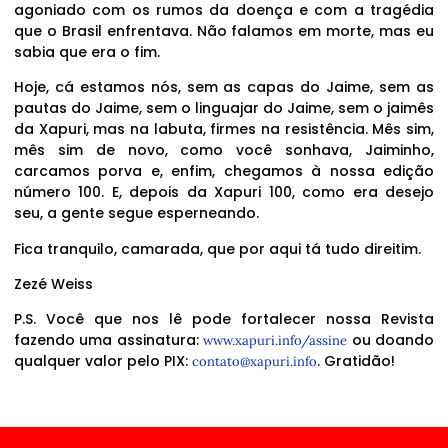
agoniado com os rumos da doença e com a tragédia
que o Brasil enfrentava. Não falamos em morte, mas eu
sabia que era o fim.
Hoje, cá estamos nós, sem as capas do Jaime, sem as
pautas do Jaime, sem o linguajar do Jaime, sem o jaimês
da Xapuri, mas na labuta, firmes na resistência. Mês sim,
mês sim de novo, como você sonhava, Jaiminho,
carcamos porva e, enfim, chegamos à nossa edição
número 100. E, depois da Xapuri 100, como era desejo
seu, a gente segue esperneando.
Fica tranquilo, camarada, que por aqui tá tudo direitim.
Zezé Weiss
P.S. Você que nos lê pode fortalecer nossa Revista
fazendo uma assinatura:
ou doando
www.xapuri.info/assine
qualquer valor pelo PIX:
. Gratidão!
contato@xapuri.info